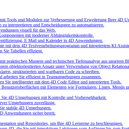
 mit Tools und Modulen zur Verbesserung und Erweiterung Ihrer 4D 
n zu interpretieren und Entscheidungen zu automatisieren.
wendungen visuell für das Web.
Komponenten mit moderner Abhängigkeitskontrolle.
hentifizierung, E Mail und Kalender in 4D Anwendungen.
nte mit dem 4D Textverarbeitungsprogramm und integriertem KI Assist
 Sie Tabellen effizient.
it praktischen Mustern und technischen Tiefenanalyse aus unserem B
inem objektorientierten Ansatz unter Verwendung von Object Relationa
laren, strukturierten und wartbaren Code zu schreiben.
und arbeiten Sie effizient in Teamumgebungen zusammen.
n Sie intelligenter mit dem 4D Code Editor und integrierten Tools.
D Benutzeroberflächen mit Elementen wie Formularen, Listen, Menüs 
ten Sie 4D Umgebungen mit Kontrolle und Vorhersehbarkeit.
erver Umgebungen zuverlässig.
 Sie stabile 4D Umgebungen.
 4D Anwendungen sicher bereit.
umentation und Repositories, um Ihre 4D Lernreise zu beschleunigen.
 Learn 4D, die Sie mit interaktiven Lektionen vom Anfänger bis zum Fort