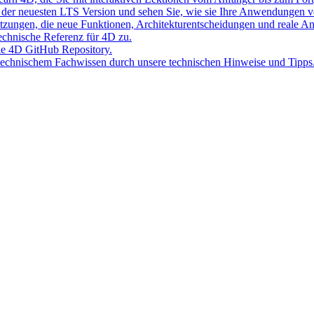
der neuesten LTS Version und sehen Sie, wie sie Ihre Anwendungen v
Sitzungen, die neue Funktionen, Architekturentscheidungen und reale 
 technische Referenz für 4D zu.
lle 4D GitHub Repository.
 technischem Fachwissen durch unsere technischen Hinweise und Tipps