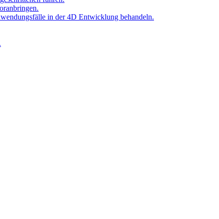
oranbringen.
Anwendungsfälle in der 4D Entwicklung behandeln.
.