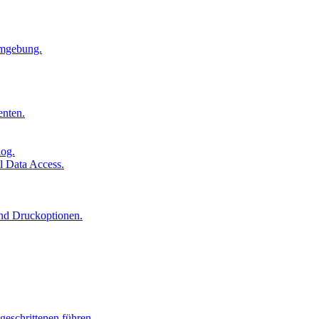
Umgebung.
enten.
log.
l Data Access.
und Druckoptionen.
geschrittenen führen.