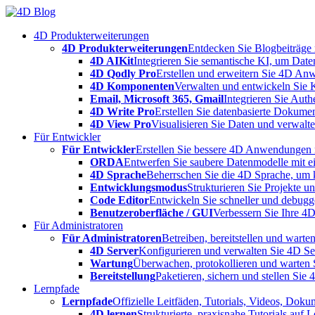
Skip
to
4D Produkterweiterungen
content
4D Produkterweiterungen
Entdecken Sie Blogbeiträge
4D AIKit
Integrieren Sie semantische KI, um Date
4D Qodly Pro
Erstellen und erweitern Sie 4D An
4D Komponenten
Verwalten und entwickeln Sie 
Email, Microsoft 365, Gmail
Integrieren Sie Aut
4D Write Pro
Erstellen Sie datenbasierte Dokume
4D View Pro
Visualisieren Sie Daten und verwalten
Für Entwickler
Für Entwickler
Erstellen Sie bessere 4D Anwendungen m
ORDA
Entwerfen Sie saubere Datenmodelle mit e
4D Sprache
Beherrschen Sie die 4D Sprache, um k
Entwicklungsmodus
Strukturieren Sie Projekte 
Code Editor
Entwickeln Sie schneller und debugge
Benutzeroberfläche / GUI
Verbessern Sie Ihre 4
Für Administratoren
Für Administratoren
Betreiben, bereitstellen und war
4D Server
Konfigurieren und verwalten Sie 4D S
Wartung
Überwachen, protokollieren und warten
Bereitstellung
Paketieren, sichern und stellen Sie
Lernpfade
Lernpfade
Offizielle Leitfäden, Tutorials, Videos, Dok
4D lernen
Strukturierte, praxisnahe Tutorials auf