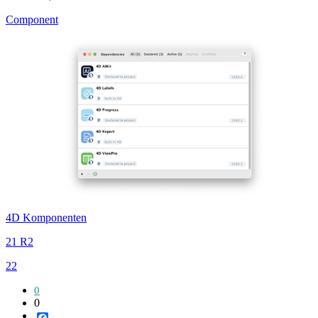
Component
4D Komponenten
21 R2
22
0
0
Facebook