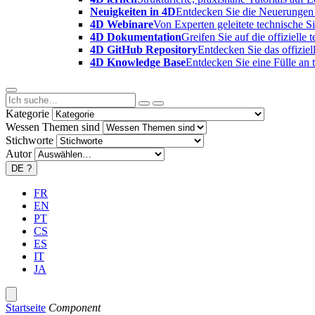
Neuigkeiten in 4D
Entdecken Sie die Neuerungen 
4D Webinare
Von Experten geleitete technische 
4D Dokumentation
Greifen Sie auf die offizielle
4D GitHub Repository
Entdecken Sie das offizie
4D Knowledge Base
Entdecken Sie eine Fülle an
Kategorie
Wessen Themen sind
Stichworte
Autor
DE
?
FR
EN
PT
CS
ES
IT
JA
Startseite
Component