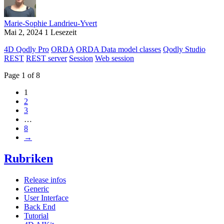
Marie-Sophie Landrieu-Yvert
Mai 2, 2024
1 Lesezeit
4D Qodly Pro
ORDA
ORDA Data model classes
Qodly Studio
REST
REST server
Session
Web session
Page 1 of 8
1
2
3
…
8
→
Rubriken
Release infos
Generic
User Interface
Back End
Tutorial