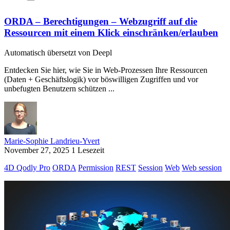
ORDA – Berechtigungen – Webzugriff auf die
Ressourcen mit einem Klick einschränken/erlauben
Automatisch übersetzt von Deepl
Entdecken Sie hier, wie Sie in Web-Prozessen Ihre Ressourcen
(Daten + Geschäftslogik) vor böswilligen Zugriffen und vor
unbefugten Benutzern schützen ...
Marie-Sophie Landrieu-Yvert
November 27, 2025
1 Lesezeit
4D Qodly Pro
ORDA
Permission
REST
Session
Web
Web session