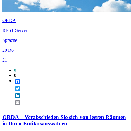
ORDA
REST-Server
Sprache
20 R6
21
0
0
Facebook
Twitter
LinkedIn
Email
ORDA – Verabschieden Sie sich von leeren Räumen
in Ihren Entitätsauswahlen