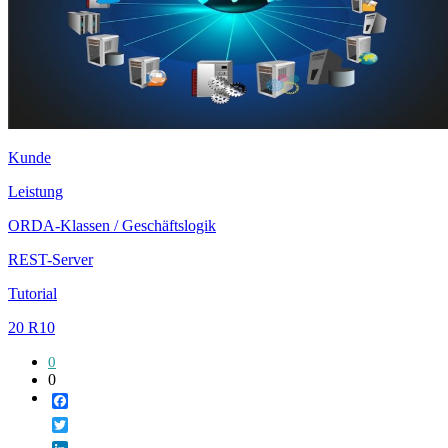
Kunde
Leistung
ORDA-Klassen / Geschäftslogik
REST-Server
Tutorial
20 R10
0
0
Facebook
Twitter