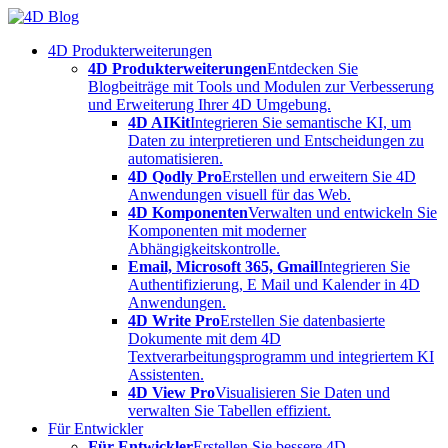
Skip
to
4D Produkterweiterungen
content
4D Produkterweiterungen
Entdecken Sie
Blogbeiträge mit Tools und Modulen zur Verbesserung
und Erweiterung Ihrer 4D Umgebung.
4D AIKit
Integrieren Sie semantische KI, um
Daten zu interpretieren und Entscheidungen zu
automatisieren.
4D Qodly Pro
Erstellen und erweitern Sie 4D
Anwendungen visuell für das Web.
4D Komponenten
Verwalten und entwickeln Sie
Komponenten mit moderner
Abhängigkeitskontrolle.
Email, Microsoft 365, Gmail
Integrieren Sie
Authentifizierung, E Mail und Kalender in 4D
Anwendungen.
4D Write Pro
Erstellen Sie datenbasierte
Dokumente mit dem 4D
Textverarbeitungsprogramm und integriertem KI
Assistenten.
4D View Pro
Visualisieren Sie Daten und
verwalten Sie Tabellen effizient.
Für Entwickler
Für Entwickler
Erstellen Sie bessere 4D