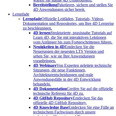
warten Sie stabile 4D Umgebungen.
Bereitstellung
Paketieren, sichern und stellen Sie
4D Anwendungen sicher bereit.
Lernpfade
Lernpfade
Offizielle Leitfäden, Tutorials, Videos,
Dokumentation und Repositories, um Ihre 4D Lernreise
zu beschleunigen.
4D lernen
Strukturierte, praxisnahe Tutorials auf
Learn 4D, die Sie mit interaktiven Lektionen
vom Anfänger bis zum Fortgeschrittenen führen.
Neuigkeiten in 4D
Entdecken Sie die
Neuerungen der neuesten LTS Version und
sehen Sie, wie sie Ihre Anwendungen
voranbringen.
4D Webinare
Von Experten geleitete technische
Sitzungen, die neue Funktionen,
Architekturentscheidungen und reale
Anwendungsfälle in der 4D Entwicklung
behandeln.
4D Dokumentation
Greifen Sie auf die offizielle
technische Referenz für 4D zu.
4D GitHub Repository
Entdecken Sie das
offizielle 4D GitHub Repository.
4D Knowledge Base
Entdecken Sie eine Fülle an
technischem Fachwissen durch unsere