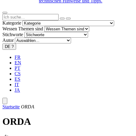
technischen Hinweise und Tipps.
Kategorie
Wessen Themen sind
Stichworte
Autor
DE
?
FR
EN
PT
CS
ES
IT
JA
Startseite
ORDA
ORDA