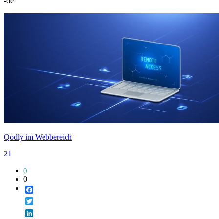
-de
Qodly im Webbereich
21
0
0
Facebook
Twitter
LinkedIn