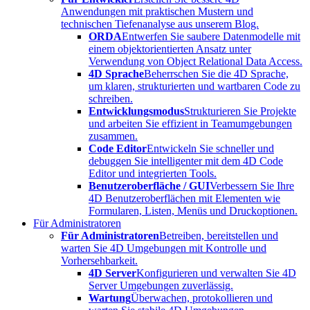
Anwendungen mit praktischen Mustern und
technischen Tiefenanalyse aus unserem Blog.
ORDA
Entwerfen Sie saubere Datenmodelle mit
einem objektorientierten Ansatz unter
Verwendung von Object Relational Data Access.
4D Sprache
Beherrschen Sie die 4D Sprache,
um klaren, strukturierten und wartbaren Code zu
schreiben.
Entwicklungsmodus
Strukturieren Sie Projekte
und arbeiten Sie effizient in Teamumgebungen
zusammen.
Code Editor
Entwickeln Sie schneller und
debuggen Sie intelligenter mit dem 4D Code
Editor und integrierten Tools.
Benutzeroberfläche / GUI
Verbessern Sie Ihre
4D Benutzeroberflächen mit Elementen wie
Formularen, Listen, Menüs und Druckoptionen.
Für Administratoren
Für Administratoren
Betreiben, bereitstellen und
warten Sie 4D Umgebungen mit Kontrolle und
Vorhersehbarkeit.
4D Server
Konfigurieren und verwalten Sie 4D
Server Umgebungen zuverlässig.
Wartung
Überwachen, protokollieren und