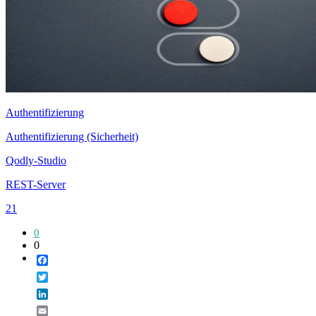
Authentifizierung
Authentifizierung (Sicherheit)
Qodly-Studio
REST-Server
21
0
0
Facebook
Twitter
LinkedIn
Email