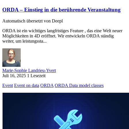
ORDA – Einstieg in die berührende Veranstaltung
Automatisch übersetzt von Deepl
ORDA ist ein wichtiges langfristiges Feature , das eine Welt neuer
Möglichkeiten in 4D eröffnet. Wir entwickeln ORDA ständig
weiter, um leistungssta...
Marie-Sophie Landrieu-Yvert
Juli 16, 2025
1 Lesezeit
Event
Event on data
ORDA
ORDA Data model classes