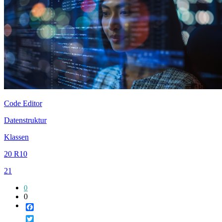
Code Editor
Datenstruktur
Klassen
20 R10
21
0
0
Facebook
Twitter