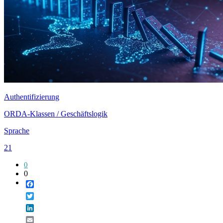
Authentifizierung
ORDA-Klassen / Geschäftslogik
Sprache
21
0
0
Facebook
Twitter
LinkedIn
Email