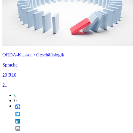
ORDA-Klassen / Geschäftslogik
Sprache
20 R10
21
0
0
Facebook
Twitter
LinkedIn
Email