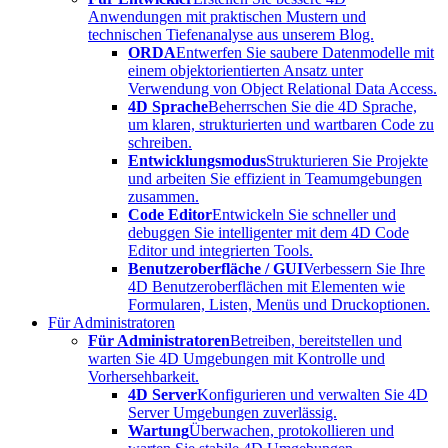
Anwendungen mit praktischen Mustern und
technischen Tiefenanalyse aus unserem Blog.
ORDA
Entwerfen Sie saubere Datenmodelle mit
einem objektorientierten Ansatz unter
Verwendung von Object Relational Data Access.
4D Sprache
Beherrschen Sie die 4D Sprache,
um klaren, strukturierten und wartbaren Code zu
schreiben.
Entwicklungsmodus
Strukturieren Sie Projekte
und arbeiten Sie effizient in Teamumgebungen
zusammen.
Code Editor
Entwickeln Sie schneller und
debuggen Sie intelligenter mit dem 4D Code
Editor und integrierten Tools.
Benutzeroberfläche / GUI
Verbessern Sie Ihre
4D Benutzeroberflächen mit Elementen wie
Formularen, Listen, Menüs und Druckoptionen.
Für Administratoren
Für Administratoren
Betreiben, bereitstellen und
warten Sie 4D Umgebungen mit Kontrolle und
Vorhersehbarkeit.
4D Server
Konfigurieren und verwalten Sie 4D
Server Umgebungen zuverlässig.
Wartung
Überwachen, protokollieren und