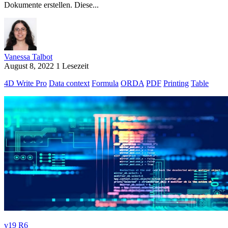
Dokumente erstellen. Diese...
Vanessa Talbot
August 8, 2022
1 Lesezeit
4D Write Pro
Data context
Formula
ORDA
PDF
Printing
Table
v19 R6