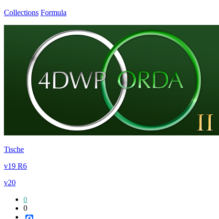
Collections
Formula
Tische
v19 R6
v20
0
0
Facebook