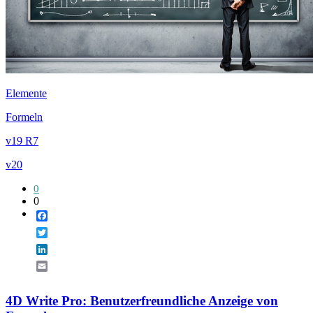
Elemente
Formeln
v19 R7
v20
0
0
Facebook
Twitter
LinkedIn
Email
4D Write Pro: Benutzerfreundliche Anzeige von