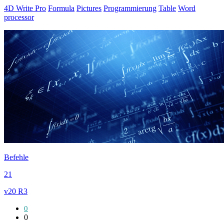
4D Write Pro
Formula
Pictures
Programmierung
Table
Word
processor
Befehle
21
v20 R3
0
0