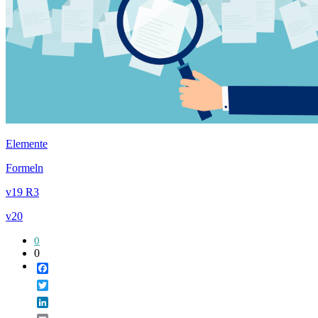
Elemente
Formeln
v19 R3
v20
0
0
Facebook
Twitter
LinkedIn