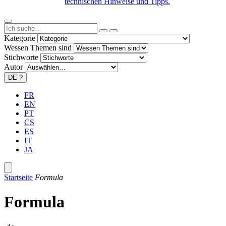
technischen Hinweise und Tipps.
Kategorie
Wessen Themen sind
Stichworte
Autor
DE
?
FR
EN
PT
CS
ES
IT
JA
Startseite
Formula
Formula