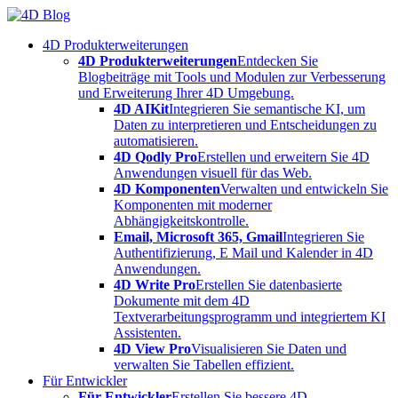
Skip
to
4D Produkterweiterungen
content
4D Produkterweiterungen
Entdecken Sie
Blogbeiträge mit Tools und Modulen zur Verbesserung
und Erweiterung Ihrer 4D Umgebung.
4D AIKit
Integrieren Sie semantische KI, um
Daten zu interpretieren und Entscheidungen zu
automatisieren.
4D Qodly Pro
Erstellen und erweitern Sie 4D
Anwendungen visuell für das Web.
4D Komponenten
Verwalten und entwickeln Sie
Komponenten mit moderner
Abhängigkeitskontrolle.
Email, Microsoft 365, Gmail
Integrieren Sie
Authentifizierung, E Mail und Kalender in 4D
Anwendungen.
4D Write Pro
Erstellen Sie datenbasierte
Dokumente mit dem 4D
Textverarbeitungsprogramm und integriertem KI
Assistenten.
4D View Pro
Visualisieren Sie Daten und
verwalten Sie Tabellen effizient.
Für Entwickler
Für Entwickler
Erstellen Sie bessere 4D