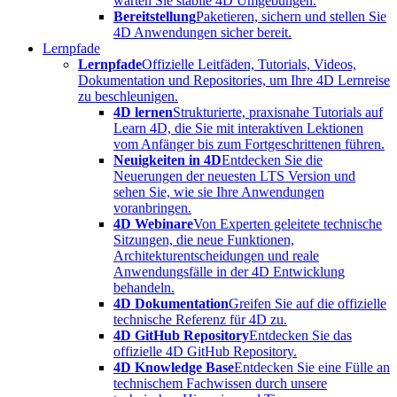
warten Sie stabile 4D Umgebungen.
Bereitstellung
Paketieren, sichern und stellen Sie
4D Anwendungen sicher bereit.
Lernpfade
Lernpfade
Offizielle Leitfäden, Tutorials, Videos,
Dokumentation und Repositories, um Ihre 4D Lernreise
zu beschleunigen.
4D lernen
Strukturierte, praxisnahe Tutorials auf
Learn 4D, die Sie mit interaktiven Lektionen
vom Anfänger bis zum Fortgeschrittenen führen.
Neuigkeiten in 4D
Entdecken Sie die
Neuerungen der neuesten LTS Version und
sehen Sie, wie sie Ihre Anwendungen
voranbringen.
4D Webinare
Von Experten geleitete technische
Sitzungen, die neue Funktionen,
Architekturentscheidungen und reale
Anwendungsfälle in der 4D Entwicklung
behandeln.
4D Dokumentation
Greifen Sie auf die offizielle
technische Referenz für 4D zu.
4D GitHub Repository
Entdecken Sie das
offizielle 4D GitHub Repository.
4D Knowledge Base
Entdecken Sie eine Fülle an
technischem Fachwissen durch unsere