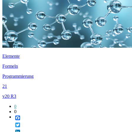
Elemente
Formeln
Programmierung
21
v20 R3
0
0
Facebook
Twitter
LinkedIn