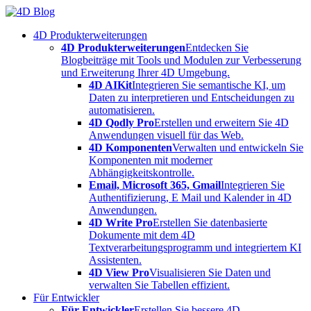
Skip
to
4D Produkterweiterungen
content
4D Produkterweiterungen
Entdecken Sie
Blogbeiträge mit Tools und Modulen zur Verbesserung
und Erweiterung Ihrer 4D Umgebung.
4D AIKit
Integrieren Sie semantische KI, um
Daten zu interpretieren und Entscheidungen zu
automatisieren.
4D Qodly Pro
Erstellen und erweitern Sie 4D
Anwendungen visuell für das Web.
4D Komponenten
Verwalten und entwickeln Sie
Komponenten mit moderner
Abhängigkeitskontrolle.
Email, Microsoft 365, Gmail
Integrieren Sie
Authentifizierung, E Mail und Kalender in 4D
Anwendungen.
4D Write Pro
Erstellen Sie datenbasierte
Dokumente mit dem 4D
Textverarbeitungsprogramm und integriertem KI
Assistenten.
4D View Pro
Visualisieren Sie Daten und
verwalten Sie Tabellen effizient.
Für Entwickler
Für Entwickler
Erstellen Sie bessere 4D