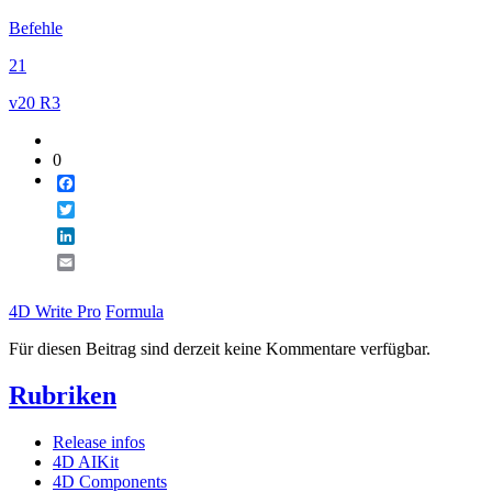
Befehle
21
v20 R3
0
Facebook
Twitter
LinkedIn
Email
4D Write Pro
Formula
Für diesen Beitrag sind derzeit keine Kommentare verfügbar.
Rubriken
Release infos
4D AIKit
4D Components