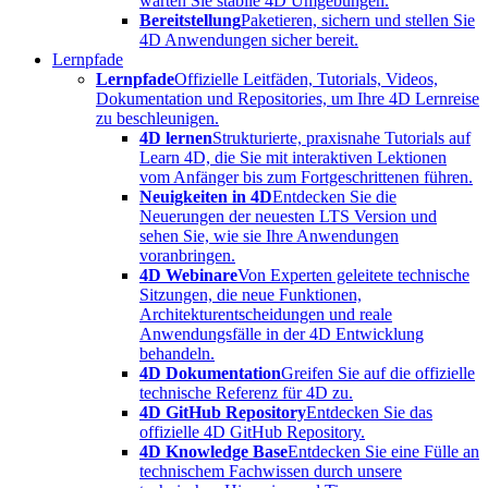
warten Sie stabile 4D Umgebungen.
Bereitstellung
Paketieren, sichern und stellen Sie
4D Anwendungen sicher bereit.
Lernpfade
Lernpfade
Offizielle Leitfäden, Tutorials, Videos,
Dokumentation und Repositories, um Ihre 4D Lernreise
zu beschleunigen.
4D lernen
Strukturierte, praxisnahe Tutorials auf
Learn 4D, die Sie mit interaktiven Lektionen
vom Anfänger bis zum Fortgeschrittenen führen.
Neuigkeiten in 4D
Entdecken Sie die
Neuerungen der neuesten LTS Version und
sehen Sie, wie sie Ihre Anwendungen
voranbringen.
4D Webinare
Von Experten geleitete technische
Sitzungen, die neue Funktionen,
Architekturentscheidungen und reale
Anwendungsfälle in der 4D Entwicklung
behandeln.
4D Dokumentation
Greifen Sie auf die offizielle
technische Referenz für 4D zu.
4D GitHub Repository
Entdecken Sie das
offizielle 4D GitHub Repository.
4D Knowledge Base
Entdecken Sie eine Fülle an
technischem Fachwissen durch unsere