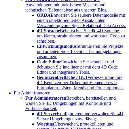
Anwendungen mit praktischen Mustern und
technischen Tiefenanalyse aus unserem Blog.
ORDA
Entwerfen Sie saubere Datenmodelle mit
einem objektorientierten Ansatz unter
Verwendung von Object Relational Data Access.
4D Sprache
Beherrschen Sie die 4D Sprache,
um klaren, strukturierten und wartbaren Code zu
schreiben.
Entwicklungsmodus
Strukturieren Sie Projekte
und arbeiten Sie effizient in Teamumgebungen
zusammen.
Code Editor
Entwickeln Sie schneller und
debuggen Sie intelligenter mit dem 4D Code
Editor und integrierten Tools.
Benutzeroberfläche / GUI
Verbessern Sie Ihre
4D Benutzeroberflächen mit Elementen wie
Formularen, Listen, Menüs und Druckoptionen.
Für Administratoren
Für Administratoren
Betreiben, bereitstellen und
warten Sie 4D Umgebungen mit Kontrolle und
Vorhersehbarkeit.
4D Server
Konfigurieren und verwalten Sie 4D
Server Umgebungen zuverlässig.
Wartung
Überwachen, protokollieren und