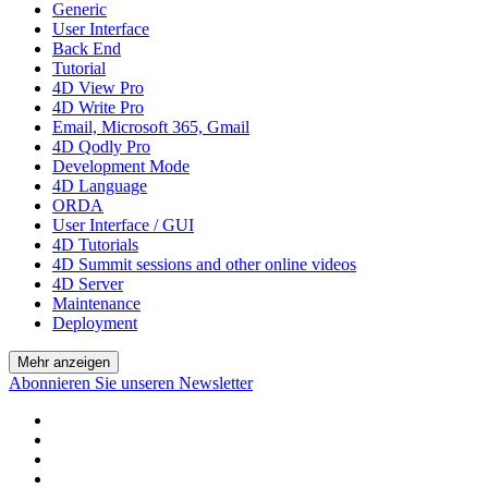
Generic
User Interface
Back End
Tutorial
4D View Pro
4D Write Pro
Email, Microsoft 365, Gmail
4D Qodly Pro
Development Mode
4D Language
ORDA
User Interface / GUI
4D Tutorials
4D Summit sessions and other online videos
4D Server
Maintenance
Deployment
Mehr anzeigen
Abonnieren Sie unseren Newsletter