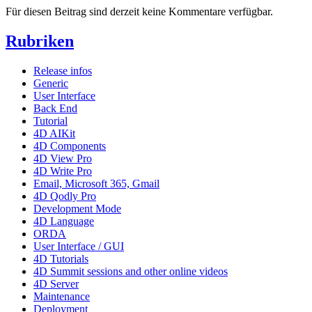
Für diesen Beitrag sind derzeit keine Kommentare verfügbar.
Rubriken
Release infos
Generic
User Interface
Back End
Tutorial
4D AIKit
4D Components
4D View Pro
4D Write Pro
Email, Microsoft 365, Gmail
4D Qodly Pro
Development Mode
4D Language
ORDA
User Interface / GUI
4D Tutorials
4D Summit sessions and other online videos
4D Server
Maintenance
Deployment