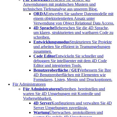
Anwendungen mit praktischen Mustern und
technischen Tiefenanalyse aus unserem Blog.
ORDA
Entwerfen Sie saubere Datenmodelle mit
einem objektorientierten Ansatz unter
Verwendung von Object Relational Data Access.
4D Sprache
Beherrschen Sie die 4D Sprache,
um klaren, strukturierten und wartbaren Code zu
schreiben.
Entwicklungsmodus
Strukturieren Sie Projekte
und arbeiten Sie effizient in Teamumgebungen
zusammen.
Code Editor
Entwickeln Sie schneller und
debuggen Sie intelligenter mit dem 4D Code
Editor und integrierten Tools.
Benutzeroberfläche / GUI
Verbessern Sie Ihre
4D Benutzeroberflächen mit Elementen wie
Formularen, Listen, Menüs und Druckoptionen.
Für Administratoren
Für Administratoren
Betreiben, bereitstellen und
warten Sie 4D Umgebungen mit Kontrolle und
Vorhersehbarkeit.
4D Server
Konfigurieren und verwalten Sie 4D
Server Umgebungen zuverlässig.
Wartung
Überwachen, protokollieren und