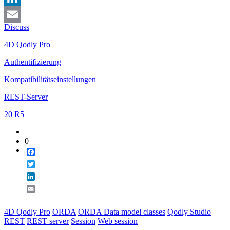
LinkedIn
Discuss
Email
4D Qodly Pro
Authentifizierung
Kompatibilitätseinstellungen
REST-Server
20 R5
0
Facebook
Twitter
LinkedIn
Email
4D Qodly Pro
ORDA
ORDA Data model classes
Qodly Studio
REST
REST server
Session
Web session