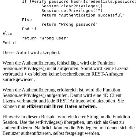
	If (Verify password hash($credentials.password; $sp.password))

		Session.clearPrivileges()

		Session.setPrivileges("")

		return "Authentication successful"

	Else 

		return "Wrong password"

	End if 

Else 

	return "Wrong user"

End if 
Dieser Aufruf wird akzeptiert.
Wenn die Authentifizierung fehlschlägt, wird die Funktion
Session
.
setPrivileges()
nicht aufgerufen. Somit wird keine Lizenz
verbraucht + es bleiben keine beschreibenden REST-Anfragen
zurückgewiesen.
Wenn die Authentifizierung erfolgreich ist, wird die Funktion
Session
.
setPrivileges()
aufgerufen. Damit wird eine 4D Client
Lizenz verbraucht und jede REST Anfrage wird akzeptiert. Sie
können nun
effizient mit Ihren Daten arbeiten
.
Hinweis:
In diesem Beispiel wird ein leerer String an die Funktion
Session. Use the
setPrivileges()
übergeben, um sich als Gast zu
authentifizieren. Natürlich können die Privilegien, mit denen sich die
Benutzer authentifizieren, selbst festgelegt werden.