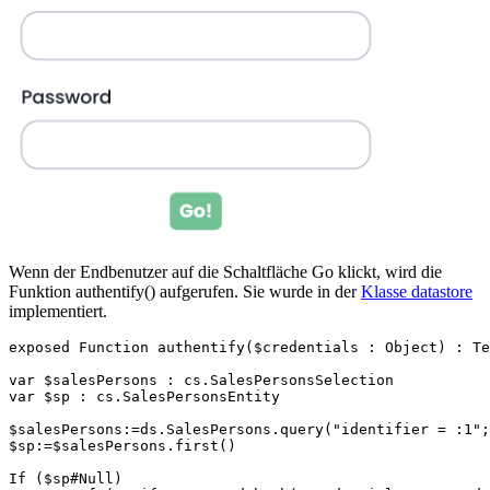
Wenn der Endbenutzer auf die Schaltfläche Go klickt, wird die
Funktion
authentify()
aufgerufen. Sie wurde in der
Klasse datastore
implementiert.
exposed Function authentify($credentials : Object) : Te
var $salesPersons : cs.SalesPersonsSelection

var $sp : cs.SalesPersonsEntity

$salesPersons:=ds.SalesPersons.query("identifier = :1";
$sp:=$salesPersons.first()

If ($sp#Null)
