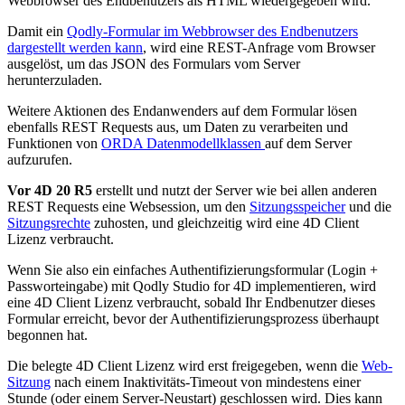
Webbrowser des Endbenutzers als HTML wiedergegeben wird.
Damit ein
Qodly-Formular im Webbrowser des Endbenutzers
dargestellt werden kann
, wird eine REST-Anfrage vom Browser
ausgelöst, um das JSON des Formulars vom Server
herunterzuladen.
Weitere Aktionen des Endanwenders auf dem Formular lösen
ebenfalls REST Requests aus, um Daten zu verarbeiten und
Funktionen von
ORDA Datenmodellklassen
auf dem Server
aufzurufen
.
Vor 4D 20 R5
erstellt und nutzt der Server wie bei allen anderen
REST Requests eine Websession, um den
Sitzungsspeicher
und die
Sitzungsrechte
zu
hosten, und gleichzeitig wird eine 4D Client
Lizenz verbraucht.
Wenn Sie also ein einfaches Authentifizierungsformular (Login +
Passworteingabe) mit Qodly Studio for 4D implementieren, wird
eine 4D Client Lizenz verbraucht, sobald Ihr Endbenutzer dieses
Formular erreicht, bevor der Authentifizierungsprozess überhaupt
begonnen hat.
Die belegte 4D Client Lizenz wird erst freigegeben, wenn die
Web-
Sitzung
nach einem Inaktivitäts-Timeout von mindestens einer
Stunde (oder einem Server-Neustart) geschlossen wird. Dies kann