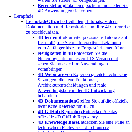
warten Sie stabile 4D Umgebungen.
Bereitstellung
Paketieren, sichern und stellen Sie
4D Anwendungen sicher bereit.
Lernpfade
Lernpfade
Offizielle Leitfäden, Tutorials, Videos,
Dokumentation und Repositories, um Ihre 4D Lernreise
zu beschleunigen.
4D lernen
Strukturierte, praxisnahe Tutorials auf
Learn 4D, die Sie mit interaktiven Lektionen
vom Anfänger bis zum Fortgeschrittenen führen.
Neuigkeiten in 4D
Entdecken Sie die
Neuerungen der neuesten LTS Version und
sehen Sie, wie sie Ihre Anwendungen
voranbringen.
4D Webinare
Von Experten geleitete technische
Sitzungen, die neue Funktionen,
Architekturentscheidungen und reale
Anwendungsfälle in der 4D Entwicklung
behandeln.
4D Dokumentation
Greifen Sie auf die offizielle
technische Referenz für 4D zu.
4D GitHub Repository
Entdecken Sie das
offizielle 4D GitHub Repository.
4D Knowledge Base
Entdecken Sie eine Fülle an
technischem Fachwissen durch unsere