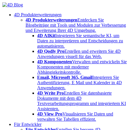
Skip
to
4D Produkterweiterungen
content
4D Produkterweiterungen
Entdecken Sie
Blogbeiträge mit Tools und Modulen zur Verbesserung
und Erweiterung Ihrer 4D Umgebung.
4D AIKit
Integrieren Sie semantische KI, um
Daten zu interpretieren und Entscheidungen zu
automatisieren.
4D Qodly Pro
Erstellen und erweitern Sie 4D
Anwendungen visuell für das Web.
4D Komponenten
Verwalten und entwickeln Sie
Komponenten mit moderner
Abhängigkeitskontrolle.
Email, Microsoft 365, Gmail
Integrieren Sie
Authentifizierung, E Mail und Kalender in 4D
Anwendungen.
4D Write Pro
Erstellen Sie datenbasierte
Dokumente mit dem 4D
Textverarbeitungsprogramm und integriertem KI
Assistenten.
4D View Pro
Visualisieren Sie Daten und
verwalten Sie Tabellen effizient.
Für Entwickler
Für Entwickler
Erstellen Sie bessere 4D