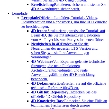
warten Sie stabile 4D Umgebungen.
Bereitstellung
Paketieren, sichern und stellen Sie
4D Anwendungen sicher bereit.
Lernpfade
Lernpfade
Offizielle Leitfäden, Tutorials, Videos,
Dokumentation und Repositories, um Ihre 4D Lernreise
zu beschleunigen.
4D lernen
Strukturierte, praxisnahe Tutorials auf
Learn 4D, die Sie mit interaktiven Lektionen
vom Anfänger bis zum Fortgeschrittenen führen.
Neuigkeiten in 4D
Entdecken Sie die
Neuerungen der neuesten LTS Version und
sehen Sie, wie sie Ihre Anwendungen
voranbringen.
4D Webinare
Von Experten geleitete technische
Sitzungen, die neue Funktionen,
Architekturentscheidungen und reale
Anwendungsfälle in der 4D Entwicklung
behandeln.
4D Dokumentation
Greifen Sie auf die offizielle
technische Referenz für 4D zu.
4D GitHub Repository
Entdecken Sie das
offizielle 4D GitHub Repository.
4D Knowledge Base
Entdecken Sie eine Fülle an
technischem Fachwissen durch unsere