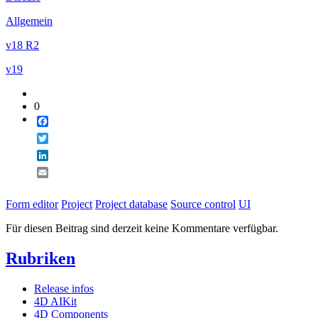
Email
Allgemein
v18 R2
v19
0
Facebook
Twitter
LinkedIn
Email
Form editor
Project
Project database
Source control
UI
Für diesen Beitrag sind derzeit keine Kommentare verfügbar.
Rubriken
Release infos
4D AIKit
4D Components