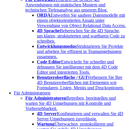
Anwendungen mit praktischen Mustern und
technischen Tiefenanalyse aus unserem Blog.
ORDA
Entwerfen Sie saubere Datenmodelle mit
einem objektorientierten Ansatz unter
Verwendung von Object Relational Data Access.
4D Sprache
Beherrschen Sie die 4D Sprache,
um klaren, strukturierten und wartbaren Code zu
schreiben.
Entwicklungsmodus
Strukturieren Sie Projekte
und arbeiten Sie effizient in Teamumgebungen
zusammen.
Code Editor
Entwickeln Sie schneller und
debuggen Sie intelligenter mit dem 4D Code
Editor und integrierten Tools.
Benutzeroberfläche / GUI
Verbessern Sie Ihre
4D Benutzeroberflächen mit Elementen wie
Formularen, Listen, Menüs und Druckoptionen.
Für Administratoren
Für Administratoren
Betreiben, bereitstellen und
warten Sie 4D Umgebungen mit Kontrolle und
Vorhersehbarkeit.
4D Server
Konfigurieren und verwalten Sie 4D
Server Umgebungen zuverlässig.
Wartung
Überwachen, protokollieren und