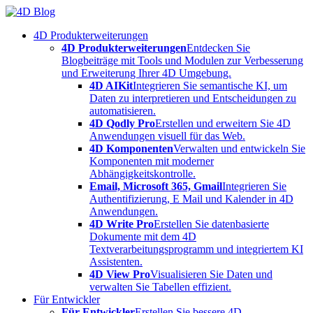
Skip
to
4D Produkterweiterungen
content
4D Produkterweiterungen
Entdecken Sie
Blogbeiträge mit Tools und Modulen zur Verbesserung
und Erweiterung Ihrer 4D Umgebung.
4D AIKit
Integrieren Sie semantische KI, um
Daten zu interpretieren und Entscheidungen zu
automatisieren.
4D Qodly Pro
Erstellen und erweitern Sie 4D
Anwendungen visuell für das Web.
4D Komponenten
Verwalten und entwickeln Sie
Komponenten mit moderner
Abhängigkeitskontrolle.
Email, Microsoft 365, Gmail
Integrieren Sie
Authentifizierung, E Mail und Kalender in 4D
Anwendungen.
4D Write Pro
Erstellen Sie datenbasierte
Dokumente mit dem 4D
Textverarbeitungsprogramm und integriertem KI
Assistenten.
4D View Pro
Visualisieren Sie Daten und
verwalten Sie Tabellen effizient.
Für Entwickler
Für Entwickler
Erstellen Sie bessere 4D