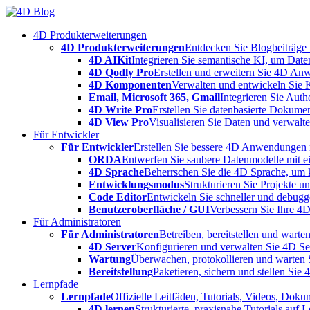
Skip
to
4D Produkterweiterungen
content
4D Produkterweiterungen
Entdecken Sie Blogbeiträge
4D AIKit
Integrieren Sie semantische KI, um Date
4D Qodly Pro
Erstellen und erweitern Sie 4D An
4D Komponenten
Verwalten und entwickeln Sie 
Email, Microsoft 365, Gmail
Integrieren Sie Aut
4D Write Pro
Erstellen Sie datenbasierte Dokume
4D View Pro
Visualisieren Sie Daten und verwalten
Für Entwickler
Für Entwickler
Erstellen Sie bessere 4D Anwendungen m
ORDA
Entwerfen Sie saubere Datenmodelle mit e
4D Sprache
Beherrschen Sie die 4D Sprache, um k
Entwicklungsmodus
Strukturieren Sie Projekte 
Code Editor
Entwickeln Sie schneller und debugge
Benutzeroberfläche / GUI
Verbessern Sie Ihre 4
Für Administratoren
Für Administratoren
Betreiben, bereitstellen und war
4D Server
Konfigurieren und verwalten Sie 4D S
Wartung
Überwachen, protokollieren und warten
Bereitstellung
Paketieren, sichern und stellen Sie
Lernpfade
Lernpfade
Offizielle Leitfäden, Tutorials, Videos, Dok
4D lernen
Strukturierte, praxisnahe Tutorials auf