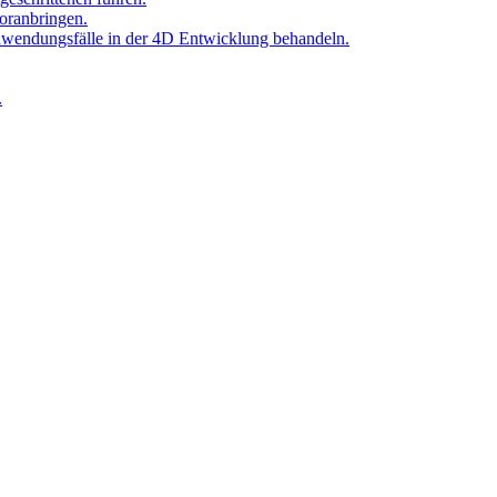
oranbringen.
Anwendungsfälle in der 4D Entwicklung behandeln.
.