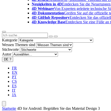
Neuigkeiten in 4D
Entdecken Sie die Neuerungen 
4D Webinare
Von Experten geleitete technische 
4D Dokumentation
Greifen Sie auf die offizielle
4D GitHub Repository
Entdecken Sie das offizie
4D Knowledge Base
Entdecken Sie eine Fülle an
Kategorie
Wessen Themen sind
Stichworte
Autor
DE
?
FR
EN
PT
CS
ES
IT
JA
Startseite
4D for Android: Begrüßen Sie das Material Design 3