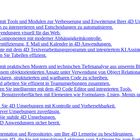
 mit Tools und Modulen zur Verbesserung und Erweiterung Ihrer 4D 
n zu interpretieren und Entscheidungen zu automatisieren.
wendungen visuell für das Web.
Komponenten mit moderner Abhängigkeitskontrolle.
hentifizierung, E Mail und Kalender in 4D Anwendungen.
nte mit dem 4D Textverarbeitungsprogramm und integriertem KI Assist
 Sie Tabellen effizient.
it praktischen Mustern und technischen Tiefenanalyse aus unserem B
inem objektorientierten Ansatz unter Verwendung von Object Relationa
laren, strukturierten und wartbaren Code zu schreiben.
und arbeiten Sie effizient in Teamumgebungen zusammen.
n Sie intelligenter mit dem 4D Code Editor und integrierten Tools.
D Benutzeroberflächen mit Elementen wie Formularen, Listen, Menüs 
ten Sie 4D Umgebungen mit Kontrolle und Vorhersehbarkeit.
erver Umgebungen zuverlässig.
 Sie stabile 4D Umgebungen.
 4D Anwendungen sicher bereit.
umentation und Repositories, um Ihre 4D Lernreise zu beschleunigen.
 Learn 4D, die Sie mit interaktiven Lektionen vom Anfänger bis zum Fort