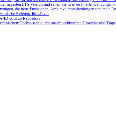
der neuesten LTS Version und sehen Sie, wie sie Ihre Anwendungen v
Sitzungen, die neue Funktionen, Architekturentscheidungen und reale 
 technische Referenz für 4D zu.
lle 4D GitHub Repository.
 technischem Fachwissen durch unsere technischen Hinweise und Tipps