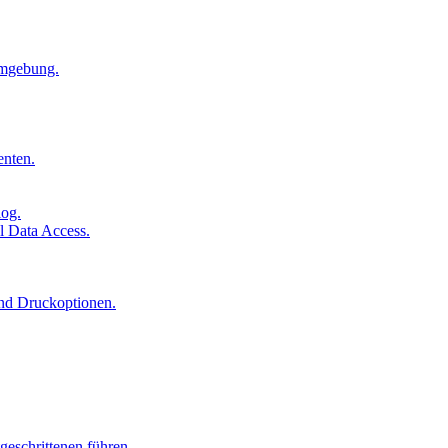
Umgebung.
enten.
log.
l Data Access.
und Druckoptionen.
geschrittenen führen.