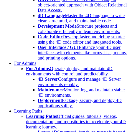
object-oriented approach with Object Relational
Data Access.
4D Language
Master the 4D language to write
clear, structured, and maintainable code.
Development Mode
Structure projects and
collaborate efficiently in team environments.
Code Editor
Develop faster and debug smarter
using the 4D code editor and integrated tools.
User Interface / GUI
Enhance your 4D user
interfaces with elements like forms, lists, menus,
and printing options.
For Admins
For Admins
Operate, deploy, and maintain 4D
environments with control and predictability.
4D Server
Configure and manage 4D Server
environments reliably.
Maintenance
Monitor, log, and maintain stable
4D environments.
Deployment
Package, secure, and deploy 4D
applications safely.
Learning Paths
Learning Paths
Official guides, tutorials, videos,
documentation, and repositories to accelerate your 4D
learning journey.