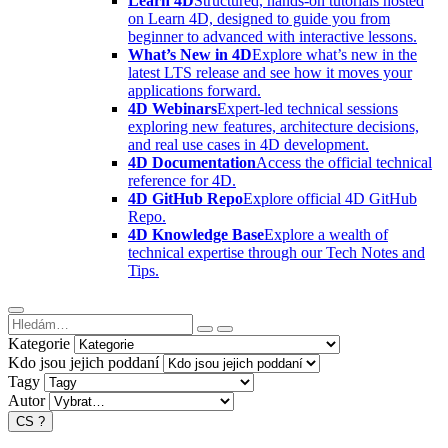
Learn 4D
Structured, hands-on tutorials hosted
on Learn 4D, designed to guide you from
beginner to advanced with interactive lessons.
What’s New in 4D
Explore what’s new in the
latest LTS release and see how it moves your
applications forward.
4D Webinars
Expert-led technical sessions
exploring new features, architecture decisions,
and real use cases in 4D development.
4D Documentation
Access the official technical
reference for 4D.
4D GitHub Repo
Explore official 4D GitHub
Repo.
4D Knowledge Base
Explore a wealth of
technical expertise through our Tech Notes and
Tips.
Kategorie
Kdo jsou jejich poddaní
Tagy
Autor
CS
?