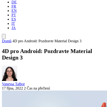
DE
FR
EN
PT
ES
IT
JA
Domů
4D pro Android: Pozdravte Material Design 3
4D pro Android: Pozdravte Material
Design 3
Vanessa Talbot
17 října, 2022
2 Čas na přečtení