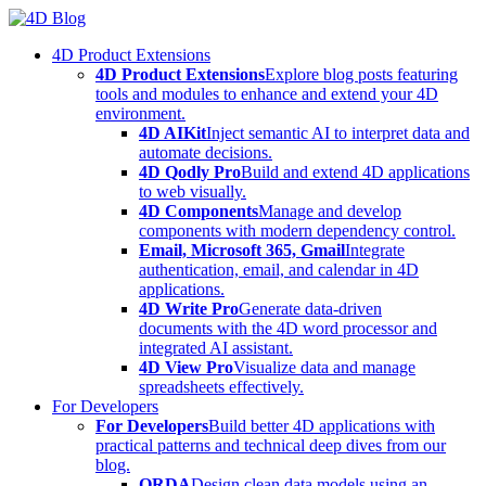
Skip
to
4D Product Extensions
content
4D Product Extensions
Explore blog posts featuring
tools and modules to enhance and extend your 4D
environment.
4D AIKit
Inject semantic AI to interpret data and
automate decisions.
4D Qodly Pro
Build and extend 4D applications
to web visually.
4D Components
Manage and develop
components with modern dependency control.
Email, Microsoft 365, Gmail
Integrate
authentication, email, and calendar in 4D
applications.
4D Write Pro
Generate data-driven
documents with the 4D word processor and
integrated AI assistant.
4D View Pro
Visualize data and manage
spreadsheets effectively.
For Developers
For Developers
Build better 4D applications with
practical patterns and technical deep dives from our
blog.
ORDA
Design clean data models using an