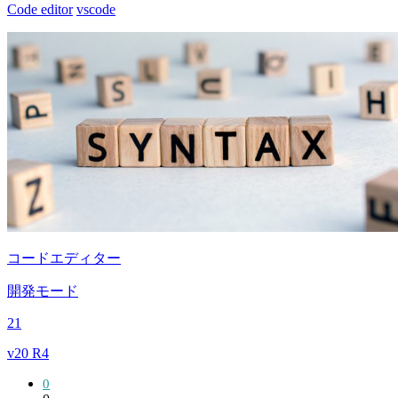
Code editor
vscode
コードエディター
開発モード
21
v20 R4
0