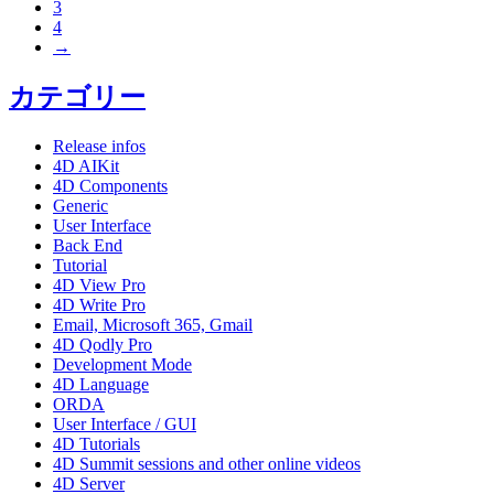
3
4
→
カテゴリー
Release infos
4D AIKit
4D Components
Generic
User Interface
Back End
Tutorial
4D View Pro
4D Write Pro
Email, Microsoft 365, Gmail
4D Qodly Pro
Development Mode
4D Language
ORDA
User Interface / GUI
4D Tutorials
4D Summit sessions and other online videos
4D Server