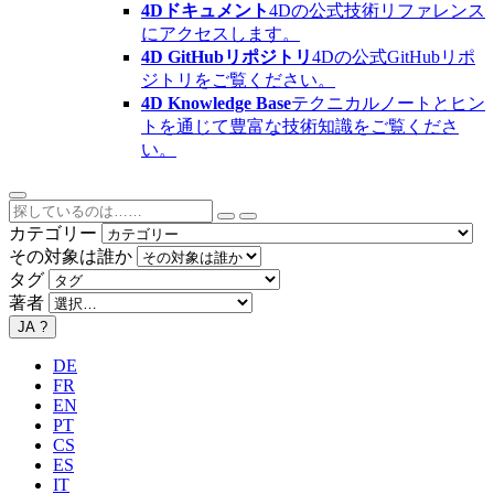
4Dドキュメント
4Dの公式技術リファレンス
にアクセスします。
4D GitHubリポジトリ
4Dの公式GitHubリポ
ジトリをご覧ください。
4D Knowledge Base
テクニカルノートとヒン
トを通じて豊富な技術知識をご覧くださ
い。
カテゴリー
その対象は誰か
タグ
著者
JA
?
DE
FR
EN
PT
CS
ES
IT