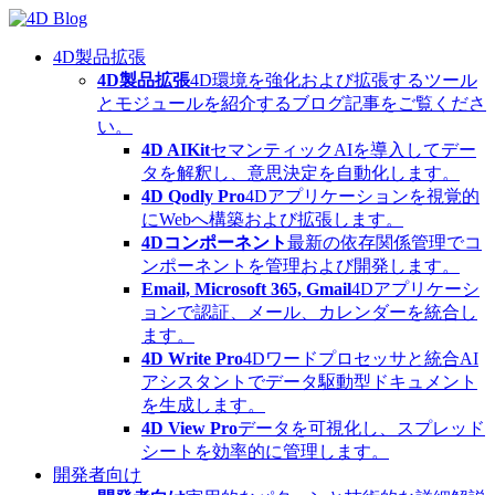
Skip
to
content
4D製品拡張
4D製品拡張
4D環境を強化および拡張するツール
とモジュールを紹介するブログ記事をご覧くださ
い。
4D AIKit
セマンティックAIを導入してデー
タを解釈し、意思決定を自動化します。
4D Qodly Pro
4Dアプリケーションを視覚的
にWebへ構築および拡張します。
4Dコンポーネント
最新の依存関係管理でコ
ンポーネントを管理および開発します。
Email, Microsoft 365, Gmail
4Dアプリケーシ
ョンで認証、メール、カレンダーを統合し
ます。
4D Write Pro
4Dワードプロセッサと統合AI
アシスタントでデータ駆動型ドキュメント
を生成します。
4D View Pro
データを可視化し、スプレッド
シートを効率的に管理します。
開発者向け