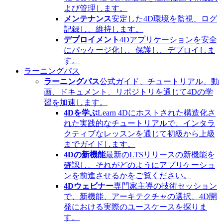
よび管理します。
メンテナンス
安定した4D環境を監視、ログ
記録し、維持します。
デプロイメント
4Dアプリケーションを安全
にパッケージ化し、保護し、デプロイしま
す。
ラーニングパス
ラーニングパス
公式ガイド、チュートリアル、動
画、ドキュメント、リポジトリを通じて4Dの学
習を加速します。
4Dを学ぶ
Learn 4Dにホストされた構造化さ
れた実践的なチュートリアルで、インタラ
クティブなレッスンを通じて初級から上級
までガイドします。
4Dの新機能
最新のLTSリリースの新機能を
確認し、それがどのようにアプリケーショ
ンを前進させるかをご覧ください。
4Dウェビナー
専門家主導の技術セッション
で、新機能、アーキテクチャの選択、4D開
発における実際のユースケースを探りま
す。