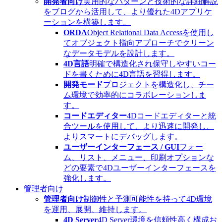
開発者向け
実用的なパターンと技術的な詳細解説
をブログから活用して、より優れた4Dアプリケ
ーションを構築します。
ORDA
Object Relational Data Accessを使用し
てオブジェクト指向アプローチでクリーン
なデータモデルを設計します。
4D言語
明確で構造化され保守しやすいコー
ドを書くために4D言語を習得します。
開発モード
プロジェクトを構造化し、チー
ム環境で効率的にコラボレーションしま
す。
コードエディター
4Dコードエディターと統
合ツールを使用して、より迅速に開発し、
よりスマートにデバッグします。
ユーザーインターフェース / GUI
フォー
ム、リスト、メニュー、印刷オプションな
どの要素で4Dユーザーインターフェースを
強化します。
管理者向け
管理者向け
制御性と予測可能性を持って4D環境
を運用、展開、維持します。
4D Server
4D Server環境を信頼性高く構成お