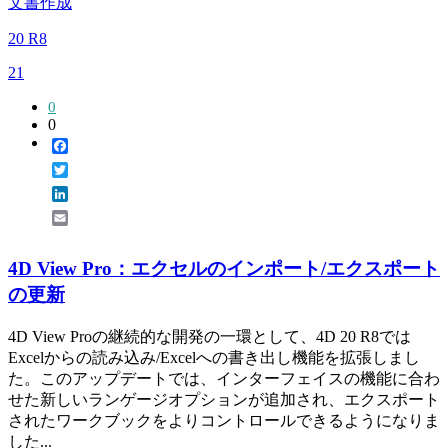
文書作成
20 R8
21
0
0
Facebook
Twitter
LinkedIn
Email
4D View Pro：エクセルのインポート/エクスポート
の更新
4D View Proの継続的な開発の一環として、4D 20 R8では
Excelからの読み込み/Excelへの書き出し機能を拡張しまし
た。このアップデートでは、インターフェイスの機能に合わ
せた新しいランゲージオプションが追加され、エクスポート
されたワークブックをよりコントロールできるようになりま
した...