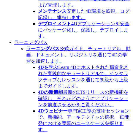
よび管理します。
メンテナンス
安定した4D環境を監視、ログ
記録し、維持します。
デプロイメント
4Dアプリケーションを安全
にパッケージ化し、保護し、デプロイしま
す。
ラーニングパス
ラーニングパス
公式ガイド、チュートリアル、動
画、ドキュメント、リポジトリを通じて4Dの学
習を加速します。
4Dを学ぶ
Learn 4Dにホストされた構造化さ
れた実践的なチュートリアルで、インタラ
クティブなレッスンを通じて初級から上級
までガイドします。
4Dの新機能
最新のLTSリリースの新機能を
確認し、それがどのようにアプリケーショ
ンを前進させるかをご覧ください。
4Dウェビナー
専門家主導の技術セッション
で、新機能、アーキテクチャの選択、4D開
発における実際のユースケースを探りま
す。