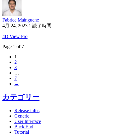
Fabrice Mainguené
4月 24, 2023
1 読了時間
4D View Pro
Page 1 of 7
1
2
3
…
7
→
カテゴリー
Release infos
Generic
User Interface
Back End
Tutorial