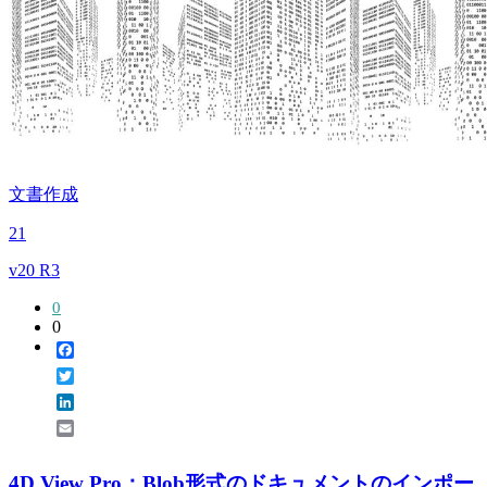
文書作成
21
v20 R3
0
0
Facebook
Twitter
LinkedIn
Email
4D View Pro：Blob形式のドキュメントのインポー