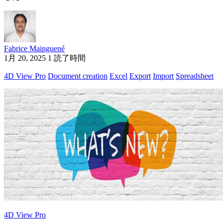
Fabrice Mainguené
1月 20, 2025
1 読了時間
4D View Pro
Document creation
Excel
Export
Import
Spreadsheet
4D View Pro