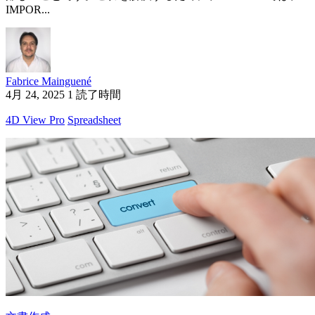
IMPOR...
Fabrice Mainguené
4月 24, 2025
1 読了時間
4D View Pro
Spreadsheet