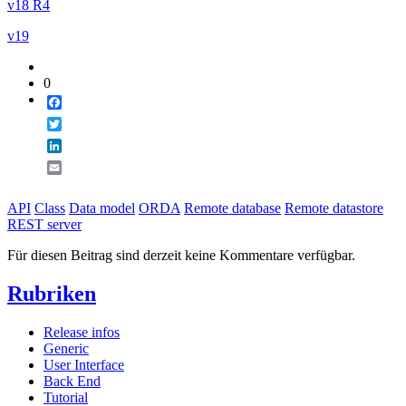
v18 R4
v19
0
Facebook
Twitter
LinkedIn
Email
API
Class
Data model
ORDA
Remote database
Remote datastore
REST server
Für diesen Beitrag sind derzeit keine Kommentare verfügbar.
Rubriken
Release infos
Generic
User Interface
Back End
Tutorial