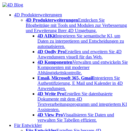
Skip
to
4D Produkterweiterungen
content
4D Produkterweiterungen
Entdecken Sie
Blogbeiträge mit Tools und Modulen zur Verbesserung
und Erweiterung Ihrer 4D Umgebung.
4D AIKit
Integrieren Sie semantische KI, um
Daten zu interpretieren und Entscheidungen zu
automatisieren.
4D Qodly Pro
Erstellen und erweitern Sie 4D
Anwendungen visuell für das Web.
4D Komponenten
Verwalten und entwickeln Sie
Komponenten mit moderner
Abhängigkeitskontrolle.
Email, Microsoft 365, Gmail
Integrieren Sie
Authentifizierung, E Mail und Kalender in 4D
Anwendungen.
4D Write Pro
Erstellen Sie datenbasierte
Dokumente mit dem 4D
Textverarbeitungsprogramm und integriertem KI
Assistenten.
4D View Pro
Visualisieren Sie Daten und
verwalten Sie Tabellen effizient.
Für Entwickler
Für Entwickler
Erstellen Sie bessere 4D