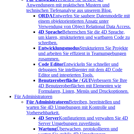
Anwendungen mit praktischen Mustern und
technischen Tiefenanalyse aus unserem Blog.
ORDA
Entwerfen Sie saubere Datenmodelle mit
einem objektorientierten Ansatz unter
Verwendung von Object Relational Data Access.
4D Sprache
Beherrschen Sie die 4D Sprache,
um klaren, strukturierten und wartbaren Code zu
schreiben.
Entwicklungsmodus
Strukturieren Sie Projekte
und arbeiten Sie effizient in Teamumgebungen
zusammen.
Code Editor
Entwickeln Sie schneller und
debuggen Sie intelligenter mit dem 4D Code
Editor und integrierten Tools.
Benutzeroberfläche / GUI
Verbessern Sie Ihre
4D Benutzeroberflächen mit Elementen wie
Formularen, Listen, Menüs und Druckoptionen.
Für Administratoren
Für Administratoren
Betreiben, bereitstellen und
warten Sie 4D Umgebungen mit Kontrolle und
Vorhersehbarkeit.
4D Server
Konfigurieren und verwalten Sie 4D
Server Umgebungen zuverlässig.
Wartung
Überwachen, protokollieren und