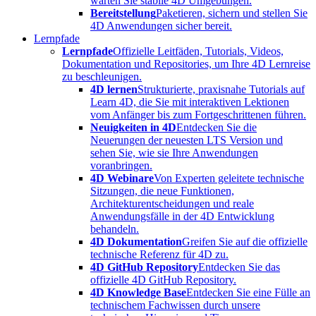
warten Sie stabile 4D Umgebungen.
Bereitstellung
Paketieren, sichern und stellen Sie
4D Anwendungen sicher bereit.
Lernpfade
Lernpfade
Offizielle Leitfäden, Tutorials, Videos,
Dokumentation und Repositories, um Ihre 4D Lernreise
zu beschleunigen.
4D lernen
Strukturierte, praxisnahe Tutorials auf
Learn 4D, die Sie mit interaktiven Lektionen
vom Anfänger bis zum Fortgeschrittenen führen.
Neuigkeiten in 4D
Entdecken Sie die
Neuerungen der neuesten LTS Version und
sehen Sie, wie sie Ihre Anwendungen
voranbringen.
4D Webinare
Von Experten geleitete technische
Sitzungen, die neue Funktionen,
Architekturentscheidungen und reale
Anwendungsfälle in der 4D Entwicklung
behandeln.
4D Dokumentation
Greifen Sie auf die offizielle
technische Referenz für 4D zu.
4D GitHub Repository
Entdecken Sie das
offizielle 4D GitHub Repository.
4D Knowledge Base
Entdecken Sie eine Fülle an
technischem Fachwissen durch unsere