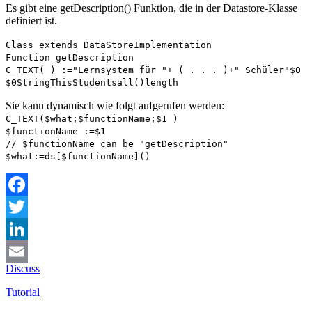
Es gibt eine
getDescription()
Funktion, die in der Datastore-Klasse
definiert ist.
Class extends DataStoreImplementation
Function
getDescription
C_TEXT
( ) :="Lernsystem für "+ ( . . . )+" Schüler"
$0
$0
String
This
Students
all()
length
Sie kann dynamisch wie folgt aufgerufen werden:
C_TEXT
(
$what
;
$functionName;
$1
)
$functionName
:=
$1
// $functionName can be "getDescription"
$what
:=
ds
[
$functionName
]()
Facebook
Twitter
LinkedIn
Discuss
Email
Tutorial