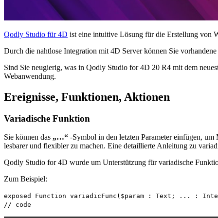
Qodly Studio für 4D
ist eine intuitive Lösung für die Erstellung 
Durch die nahtlose Integration mit 4D Server können Sie vorhanden
Sind Sie neugierig, was in Qodly Studio for 4D 20 R4 mit dem neues
Webanwendung.
Ereignisse, Funktionen, Aktionen
Variadische Funktion
Sie können das
„…“
-Symbol in den letzten Parameter einfügen, um 
lesbarer und flexibler zu machen. Eine detaillierte Anleitung zu vari
Qodly Studio for 4D wurde um Unterstützung für variadische Funktio
Zum Beispiel:
exposed
Function
variadicFunc
(
$param
:
Text
; ... :
Inte
// code