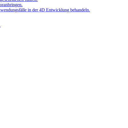
oranbringen.
Anwendungsfälle in der 4D Entwicklung behandeln.
.