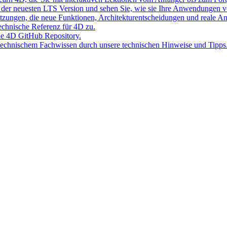
der neuesten LTS Version und sehen Sie, wie sie Ihre Anwendungen v
Sitzungen, die neue Funktionen, Architekturentscheidungen und reale 
 technische Referenz für 4D zu.
lle 4D GitHub Repository.
 technischem Fachwissen durch unsere technischen Hinweise und Tipps