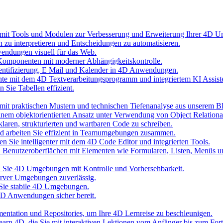
 mit Tools und Modulen zur Verbesserung und Erweiterung Ihrer 4D 
n zu interpretieren und Entscheidungen zu automatisieren.
wendungen visuell für das Web.
Komponenten mit moderner Abhängigkeitskontrolle.
hentifizierung, E Mail und Kalender in 4D Anwendungen.
nte mit dem 4D Textverarbeitungsprogramm und integriertem KI Assist
 Sie Tabellen effizient.
it praktischen Mustern und technischen Tiefenanalyse aus unserem B
inem objektorientierten Ansatz unter Verwendung von Object Relationa
laren, strukturierten und wartbaren Code zu schreiben.
und arbeiten Sie effizient in Teamumgebungen zusammen.
n Sie intelligenter mit dem 4D Code Editor und integrierten Tools.
D Benutzeroberflächen mit Elementen wie Formularen, Listen, Menüs 
ten Sie 4D Umgebungen mit Kontrolle und Vorhersehbarkeit.
erver Umgebungen zuverlässig.
 Sie stabile 4D Umgebungen.
 4D Anwendungen sicher bereit.
umentation und Repositories, um Ihre 4D Lernreise zu beschleunigen.
 Learn 4D, die Sie mit interaktiven Lektionen vom Anfänger bis zum Fort