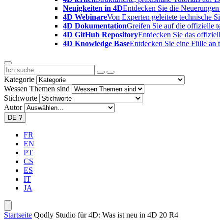
Neuigkeiten in 4D
Entdecken Sie die Neuerungen 
4D Webinare
Von Experten geleitete technische 
4D Dokumentation
Greifen Sie auf die offizielle
4D GitHub Repository
Entdecken Sie das offizie
4D Knowledge Base
Entdecken Sie eine Fülle an
Kategorie
Wessen Themen sind
Stichworte
Autor
DE
?
FR
EN
PT
CS
ES
IT
JA
Startseite
Qodly Studio für 4D: Was ist neu in 4D 20 R4