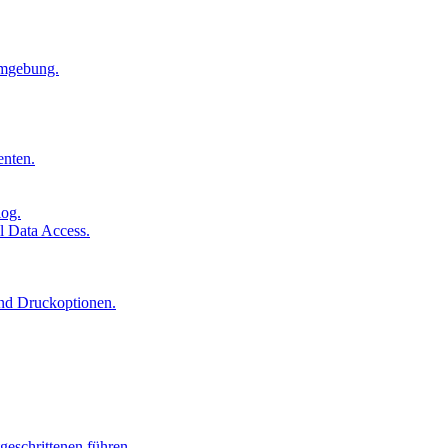
Umgebung.
enten.
log.
l Data Access.
und Druckoptionen.
geschrittenen führen.