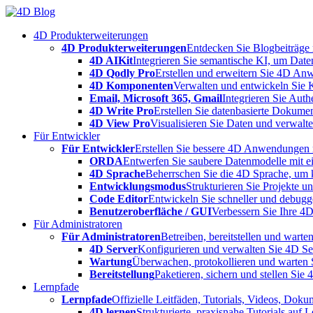
Skip
to
4D Produkterweiterungen
content
4D Produkterweiterungen
Entdecken Sie Blogbeiträge
4D AIKit
Integrieren Sie semantische KI, um Date
4D Qodly Pro
Erstellen und erweitern Sie 4D An
4D Komponenten
Verwalten und entwickeln Sie 
Email, Microsoft 365, Gmail
Integrieren Sie Aut
4D Write Pro
Erstellen Sie datenbasierte Dokume
4D View Pro
Visualisieren Sie Daten und verwalten
Für Entwickler
Für Entwickler
Erstellen Sie bessere 4D Anwendungen m
ORDA
Entwerfen Sie saubere Datenmodelle mit e
4D Sprache
Beherrschen Sie die 4D Sprache, um k
Entwicklungsmodus
Strukturieren Sie Projekte 
Code Editor
Entwickeln Sie schneller und debugge
Benutzeroberfläche / GUI
Verbessern Sie Ihre 4
Für Administratoren
Für Administratoren
Betreiben, bereitstellen und war
4D Server
Konfigurieren und verwalten Sie 4D S
Wartung
Überwachen, protokollieren und warten
Bereitstellung
Paketieren, sichern und stellen Sie
Lernpfade
Lernpfade
Offizielle Leitfäden, Tutorials, Videos, Dok
4D lernen
Strukturierte, praxisnahe Tutorials auf