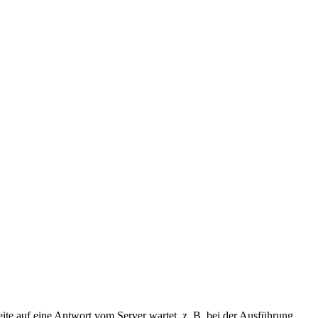
eite auf eine Antwort vom Server wartet, z. B. bei der Ausführung