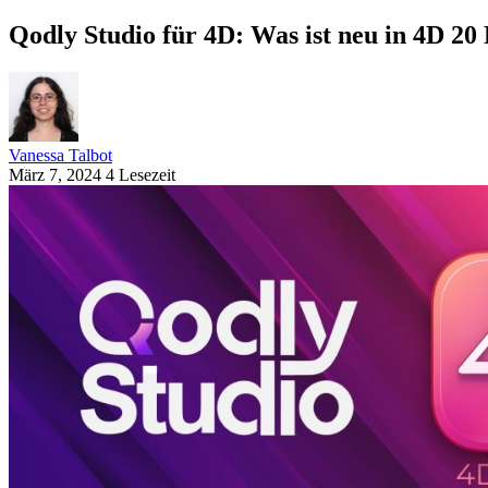
Qodly Studio für 4D: Was ist neu in 4D 20
Vanessa Talbot
März 7, 2024
4 Lesezeit