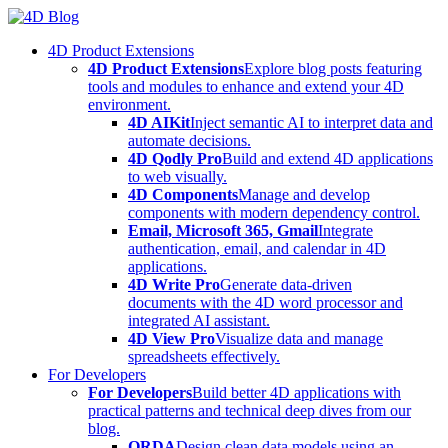
Skip
to
4D Product Extensions
content
4D Product Extensions
Explore blog posts featuring
tools and modules to enhance and extend your 4D
environment.
4D AIKit
Inject semantic AI to interpret data and
automate decisions.
4D Qodly Pro
Build and extend 4D applications
to web visually.
4D Components
Manage and develop
components with modern dependency control.
Email, Microsoft 365, Gmail
Integrate
authentication, email, and calendar in 4D
applications.
4D Write Pro
Generate data-driven
documents with the 4D word processor and
integrated AI assistant.
4D View Pro
Visualize data and manage
spreadsheets effectively.
For Developers
For Developers
Build better 4D applications with
practical patterns and technical deep dives from our
blog.
ORDA
Design clean data models using an