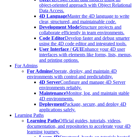
object-oriented approach with Object Relational
Data Access.
4D Language
Master the 4D language to write
clear, structured, and maintainable code.
Development Mode
Structure projects and
collaborate efficiently in team environments.
Code Editor
Develop faster and debug smarter
using the 4D code editor and integrated tools.
User Interface / GUI
Enhance your 4D user
interfaces with elements like forms, lists, menus,
and printing options.
For Admins
For Admins
Operate, deploy, and maintain 4D
environments with control and predictability.
4D Server
Configure and manage 4D Server
environments reliably.
Maintenance
Monitor, log, and maintain stable
4D environments.
Deployment
Package, secure, and deploy 4D
applications safely.
Learning Paths
Learning Paths
Official guides, tutorials, videos,
documentation, and repositories to accelerate your 4D
learning journey.