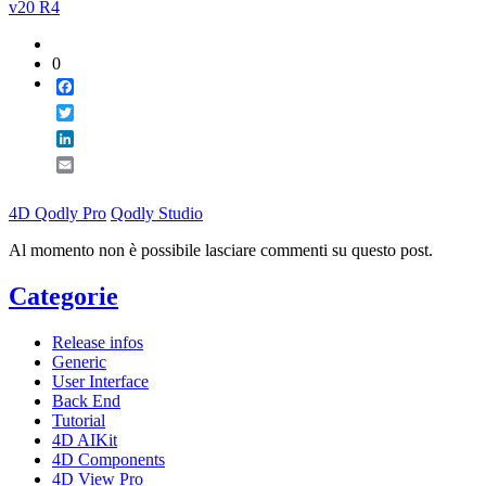
v20 R4
0
Facebook
Twitter
LinkedIn
Email
4D Qodly Pro
Qodly Studio
Al momento non è possibile lasciare commenti su questo post.
Categorie
Release infos
Generic
User Interface
Back End
Tutorial
4D AIKit
4D Components
4D View Pro