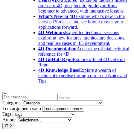
Learn 4D
Structured, hands-on tutorials hosted
on Learn 4D, designed to guide you from
beginner to advanced with interactive lessons.
What’s New in 4D
Explore what’s new in the
latest LTS release and see how it moves your
applications forward.
4D Webinars
Expert-led technical sessions
exploring new features, architecture decisions,
and real use cases in 4D development.
4D Documentation
Access the official technical
reference for 4D.
4D GitHub Repo
Explore official 4D GitHub
Repo.
4D Knowledge Base
Explore a wealth of
technical expertise through our Tech Notes and
Tips.
Categoria
I cui argomenti sono
Tags
Autore
IT
?