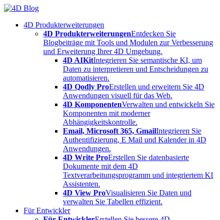
Skip
to
4D Produkterweiterungen
content
4D Produkterweiterungen
Entdecken Sie
Blogbeiträge mit Tools und Modulen zur Verbesserung
und Erweiterung Ihrer 4D Umgebung.
4D AIKit
Integrieren Sie semantische KI, um
Daten zu interpretieren und Entscheidungen zu
automatisieren.
4D Qodly Pro
Erstellen und erweitern Sie 4D
Anwendungen visuell für das Web.
4D Komponenten
Verwalten und entwickeln Sie
Komponenten mit moderner
Abhängigkeitskontrolle.
Email, Microsoft 365, Gmail
Integrieren Sie
Authentifizierung, E Mail und Kalender in 4D
Anwendungen.
4D Write Pro
Erstellen Sie datenbasierte
Dokumente mit dem 4D
Textverarbeitungsprogramm und integriertem KI
Assistenten.
4D View Pro
Visualisieren Sie Daten und
verwalten Sie Tabellen effizient.
Für Entwickler
Für Entwickler
Erstellen Sie bessere 4D