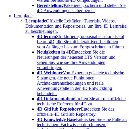
warten Sie stabile 4D Umgebungen.
Bereitstellung
Paketieren, sichern und stellen Sie
4D Anwendungen sicher bereit.
Lernpfade
Lernpfade
Offizielle Leitfäden, Tutorials, Videos,
Dokumentation und Repositories, um Ihre 4D Lernreise
zu beschleunigen.
4D lernen
Strukturierte, praxisnahe Tutorials auf
Learn 4D, die Sie mit interaktiven Lektionen
vom Anfänger bis zum Fortgeschrittenen führen.
Neuigkeiten in 4D
Entdecken Sie die
Neuerungen der neuesten LTS Version und
sehen Sie, wie sie Ihre Anwendungen
voranbringen.
4D Webinare
Von Experten geleitete technische
Sitzungen, die neue Funktionen,
Architekturentscheidungen und reale
Anwendungsfälle in der 4D Entwicklung
behandeln.
4D Dokumentation
Greifen Sie auf die offizielle
technische Referenz für 4D zu.
4D GitHub Repository
Entdecken Sie das
offizielle 4D GitHub Repository.
4D Knowledge Base
Entdecken Sie eine Fülle an
technischem Fachwissen durch unsere