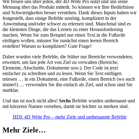
Wir freuen uns über jeden, der 4D Write Pro nutzt und uns seine
Meinung über das Produkt mitteilt. So können wir Ihre Bedürfnisse
und Schwierigkeiten besser verstehen. Dank dieses Inputs haben wir
festgestellt, dass einige Befehle unnötig, kompliziert in der
Anwendung und/oder schwer zu erlernen sind. Manchmal sind es
die kleinsten Dinge, die das Lernen zu einer Herausforderung
machen. Wenn Sie zum Beispiel nur einen Text in die Fußzeile
einfügen wollen, müssen Sie zunächst einen leeren Bereich
erstellen! Warum so kompliziert? Gute Frage!
Daher wurden viele Befehle, die früher nur Bereiche verwendeten,
erweitert, um fast jede Art von Ziel zu verwalten (Bereiche,
Elemente, Abschnitte, Dokumente usw.). Der Code ist jetzt
einfacher zu schreiben und zu lesen. Wenn Sie Text einfügen
müssen … in ein Dokument, eine Fußzeile, einen Bereich (wo auch
immer!) … verwenden Sie ihn einfach als Ziel, und schon sind Sie
startklar.
Und das ist noch nicht alles!
Sechs
Befehle wurden umbenannt und
mit kürzeren Namen versehen, damit sie leichter zu merken sind.
HDI: 4D Write Pro – mehr Ziele und umbenannte Befehle
Mehr Ziele…