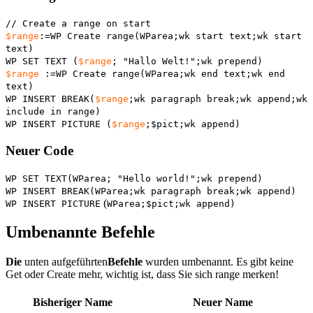
// Create a range on start
$range
:=
WP Create range
(
WParea
;
wk start text
;
wk start
text
)
WP SET TEXT
(
$range
; "Hallo Welt!";
wk prepend
)
$range
:=
WP Create range
(
WParea
;
wk end text
;
wk end
text
)
WP INSERT BREAK
(
$range
;
wk paragraph break
;
wk append
;
wk
include in range
)
WP INSERT PICTURE
(
$range
;
$pict
;
wk append
)
Neuer Code
WP SET TEXT
(
WParea
; "Hello world!";
wk prepend
)
WP INSERT BREAK
(
WParea
;
wk paragraph break
;
wk append
)
(
WP INSERT PICTURE
WParea
;
$pict
;
wk append
)
Umbenannte Befehle
Die
unten aufgeführten
Befehle
wurden umbenannt. Es gibt keine
Get
oder
Create
mehr, wichtig ist, dass Sie sich
range
merken!
Bisheriger Name
Neuer Name