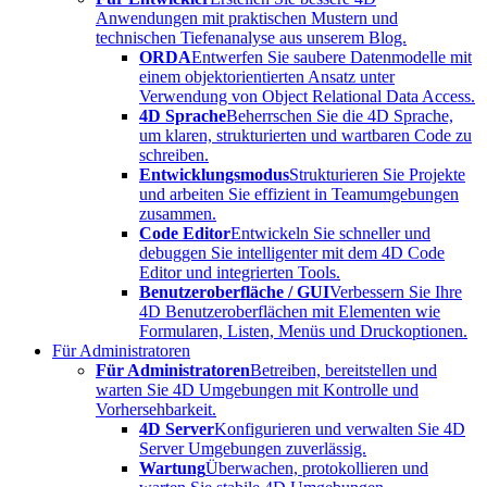
Anwendungen mit praktischen Mustern und
technischen Tiefenanalyse aus unserem Blog.
ORDA
Entwerfen Sie saubere Datenmodelle mit
einem objektorientierten Ansatz unter
Verwendung von Object Relational Data Access.
4D Sprache
Beherrschen Sie die 4D Sprache,
um klaren, strukturierten und wartbaren Code zu
schreiben.
Entwicklungsmodus
Strukturieren Sie Projekte
und arbeiten Sie effizient in Teamumgebungen
zusammen.
Code Editor
Entwickeln Sie schneller und
debuggen Sie intelligenter mit dem 4D Code
Editor und integrierten Tools.
Benutzeroberfläche / GUI
Verbessern Sie Ihre
4D Benutzeroberflächen mit Elementen wie
Formularen, Listen, Menüs und Druckoptionen.
Für Administratoren
Für Administratoren
Betreiben, bereitstellen und
warten Sie 4D Umgebungen mit Kontrolle und
Vorhersehbarkeit.
4D Server
Konfigurieren und verwalten Sie 4D
Server Umgebungen zuverlässig.
Wartung
Überwachen, protokollieren und