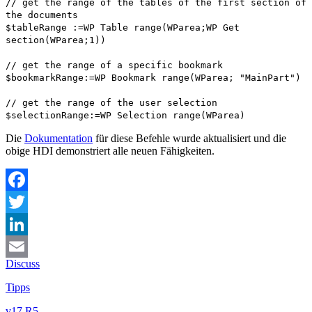
// get the range of the tables of the first section of
the documents
$tableRange
:=
WP Table range
(
WParea
;
WP Get
section
(
WParea
;1))
// get the range of a specific bookmark
$bookmarkRange
:=
WP Bookmark range
(
WParea
; "MainPart")
// get the range of the user selection
$selectionRange
:=
WP Selection range
(
WParea
)
Die
Dokumentation
für diese Befehle wurde aktualisiert und die
obige HDI demonstriert alle neuen Fähigkeiten.
Facebook
Twitter
LinkedIn
Discuss
Email
Tipps
v17 R5