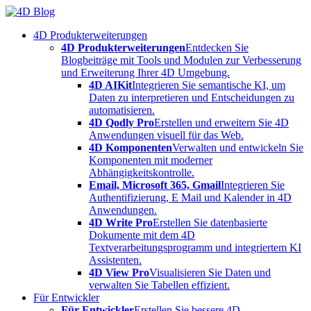
Skip
to
4D Produkterweiterungen
content
4D Produkterweiterungen
Entdecken Sie
Blogbeiträge mit Tools und Modulen zur Verbesserung
und Erweiterung Ihrer 4D Umgebung.
4D AIKit
Integrieren Sie semantische KI, um
Daten zu interpretieren und Entscheidungen zu
automatisieren.
4D Qodly Pro
Erstellen und erweitern Sie 4D
Anwendungen visuell für das Web.
4D Komponenten
Verwalten und entwickeln Sie
Komponenten mit moderner
Abhängigkeitskontrolle.
Email, Microsoft 365, Gmail
Integrieren Sie
Authentifizierung, E Mail und Kalender in 4D
Anwendungen.
4D Write Pro
Erstellen Sie datenbasierte
Dokumente mit dem 4D
Textverarbeitungsprogramm und integriertem KI
Assistenten.
4D View Pro
Visualisieren Sie Daten und
verwalten Sie Tabellen effizient.
Für Entwickler
Für Entwickler
Erstellen Sie bessere 4D