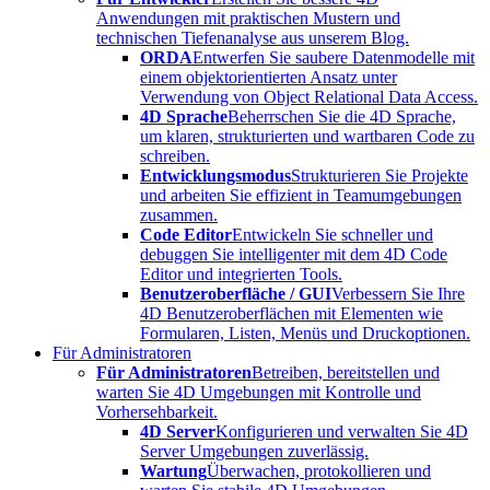
Anwendungen mit praktischen Mustern und
technischen Tiefenanalyse aus unserem Blog.
ORDA
Entwerfen Sie saubere Datenmodelle mit
einem objektorientierten Ansatz unter
Verwendung von Object Relational Data Access.
4D Sprache
Beherrschen Sie die 4D Sprache,
um klaren, strukturierten und wartbaren Code zu
schreiben.
Entwicklungsmodus
Strukturieren Sie Projekte
und arbeiten Sie effizient in Teamumgebungen
zusammen.
Code Editor
Entwickeln Sie schneller und
debuggen Sie intelligenter mit dem 4D Code
Editor und integrierten Tools.
Benutzeroberfläche / GUI
Verbessern Sie Ihre
4D Benutzeroberflächen mit Elementen wie
Formularen, Listen, Menüs und Druckoptionen.
Für Administratoren
Für Administratoren
Betreiben, bereitstellen und
warten Sie 4D Umgebungen mit Kontrolle und
Vorhersehbarkeit.
4D Server
Konfigurieren und verwalten Sie 4D
Server Umgebungen zuverlässig.
Wartung
Überwachen, protokollieren und