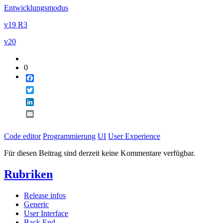
Entwicklungsmodus
v19 R3
v20
0
Facebook
Twitter
LinkedIn
Email
Code editor
Programmierung
UI
User Experience
Für diesen Beitrag sind derzeit keine Kommentare verfügbar.
Rubriken
Release infos
Generic
User Interface
Back End