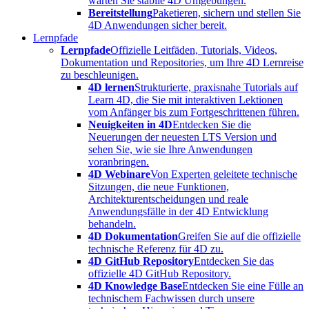
warten Sie stabile 4D Umgebungen.
Bereitstellung
Paketieren, sichern und stellen Sie
4D Anwendungen sicher bereit.
Lernpfade
Lernpfade
Offizielle Leitfäden, Tutorials, Videos,
Dokumentation und Repositories, um Ihre 4D Lernreise
zu beschleunigen.
4D lernen
Strukturierte, praxisnahe Tutorials auf
Learn 4D, die Sie mit interaktiven Lektionen
vom Anfänger bis zum Fortgeschrittenen führen.
Neuigkeiten in 4D
Entdecken Sie die
Neuerungen der neuesten LTS Version und
sehen Sie, wie sie Ihre Anwendungen
voranbringen.
4D Webinare
Von Experten geleitete technische
Sitzungen, die neue Funktionen,
Architekturentscheidungen und reale
Anwendungsfälle in der 4D Entwicklung
behandeln.
4D Dokumentation
Greifen Sie auf die offizielle
technische Referenz für 4D zu.
4D GitHub Repository
Entdecken Sie das
offizielle 4D GitHub Repository.
4D Knowledge Base
Entdecken Sie eine Fülle an
technischem Fachwissen durch unsere