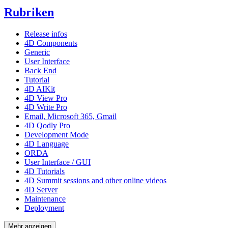
Rubriken
Release infos
4D Components
Generic
User Interface
Back End
Tutorial
4D AIKit
4D View Pro
4D Write Pro
Email, Microsoft 365, Gmail
4D Qodly Pro
Development Mode
4D Language
ORDA
User Interface / GUI
4D Tutorials
4D Summit sessions and other online videos
4D Server
Maintenance
Deployment
Mehr anzeigen