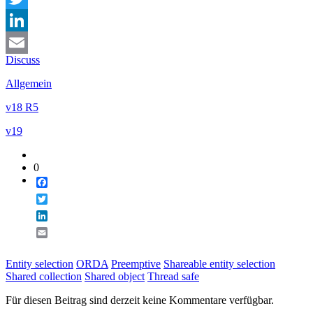
Twitter
LinkedIn
Discuss
Email
Allgemein
v18 R5
v19
0
Facebook
Twitter
LinkedIn
Email
Entity selection
ORDA
Preemptive
Shareable entity selection
Shared collection
Shared object
Thread safe
Für diesen Beitrag sind derzeit keine Kommentare verfügbar.