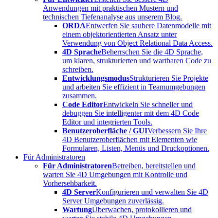
Anwendungen mit praktischen Mustern und
technischen Tiefenanalyse aus unserem Blog.
ORDA
Entwerfen Sie saubere Datenmodelle mit
einem objektorientierten Ansatz unter
Verwendung von Object Relational Data Access.
4D Sprache
Beherrschen Sie die 4D Sprache,
um klaren, strukturierten und wartbaren Code zu
schreiben.
Entwicklungsmodus
Strukturieren Sie Projekte
und arbeiten Sie effizient in Teamumgebungen
zusammen.
Code Editor
Entwickeln Sie schneller und
debuggen Sie intelligenter mit dem 4D Code
Editor und integrierten Tools.
Benutzeroberfläche / GUI
Verbessern Sie Ihre
4D Benutzeroberflächen mit Elementen wie
Formularen, Listen, Menüs und Druckoptionen.
Für Administratoren
Für Administratoren
Betreiben, bereitstellen und
warten Sie 4D Umgebungen mit Kontrolle und
Vorhersehbarkeit.
4D Server
Konfigurieren und verwalten Sie 4D
Server Umgebungen zuverlässig.
Wartung
Überwachen, protokollieren und