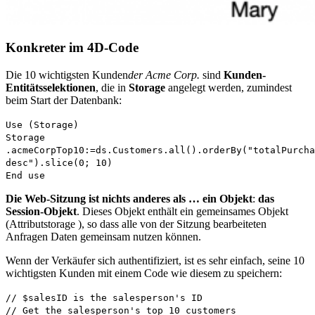
Konkreter im 4D-Code
Die 10 wichtigsten Kunden
der Acme Corp.
sind
Kunden-
Entitätsselektionen
, die in
Storage
angelegt werden, zumindest
beim Start der Datenbank:
Use
(
Storage
)
Storage
.
acmeCorpTop10
:=
ds
.
Customers
.
all
().
orderB
y("totalPurcha
desc").
slice
(0; 10)
End use
Die
Web-Sitzung ist nichts anderes als … ein Objekt
:
das
Session-Objekt
. Dieses Objekt enthält ein gemeinsames Objekt
(Attribut
storage
), so dass alle von der Sitzung bearbeiteten
Anfragen Daten gemeinsam nutzen können.
Wenn der Verkäufer sich authentifiziert, ist es sehr einfach, seine 10
wichtigsten Kunden mit einem Code wie diesem zu speichern:
// $salesID is the salesperson's ID
// Get the salesperson's top 10 customers