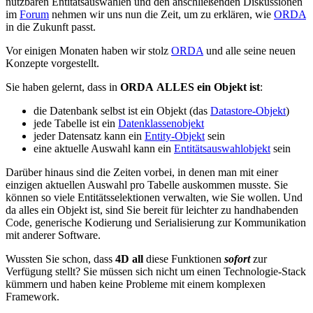
nutzbaren Entitätsauswahlen und den anschließenden Diskussionen
im
Forum
nehmen wir uns nun die Zeit, um zu erklären, wie
ORDA
in die Zukunft passt.
Vor einigen Monaten haben wir stolz
ORDA
und alle seine neuen
Konzepte vorgestellt.
Sie haben gelernt, dass in
ORDA
ALLES ein Objekt ist
:
die Datenbank selbst ist ein Objekt (das
Datastore-Objekt
)
jede Tabelle ist ein
Datenklassenobjekt
jeder Datensatz kann ein
Entity-Objekt
sein
eine aktuelle Auswahl kann ein
Entitätsauswahlobjekt
sein
Darüber hinaus sind die Zeiten vorbei, in denen man mit einer
einzigen aktuellen Auswahl pro Tabelle auskommen musste. Sie
können so viele Entitätsselektionen verwalten, wie Sie wollen. Und
da alles ein Objekt ist, sind Sie bereit für leichter zu handhabenden
Code, generische Kodierung und Serialisierung zur Kommunikation
mit anderer Software.
Wussten Sie schon, dass
4D all
diese Funktionen
sofort
zur
Verfügung stellt? Sie müssen sich nicht um einen Technologie-Stack
kümmern und haben keine Probleme mit einem komplexen
Framework.