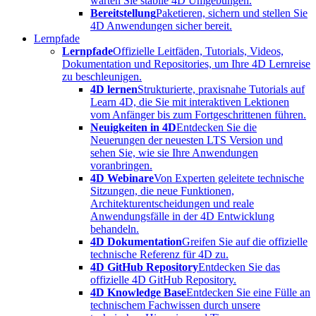
warten Sie stabile 4D Umgebungen.
Bereitstellung
Paketieren, sichern und stellen Sie
4D Anwendungen sicher bereit.
Lernpfade
Lernpfade
Offizielle Leitfäden, Tutorials, Videos,
Dokumentation und Repositories, um Ihre 4D Lernreise
zu beschleunigen.
4D lernen
Strukturierte, praxisnahe Tutorials auf
Learn 4D, die Sie mit interaktiven Lektionen
vom Anfänger bis zum Fortgeschrittenen führen.
Neuigkeiten in 4D
Entdecken Sie die
Neuerungen der neuesten LTS Version und
sehen Sie, wie sie Ihre Anwendungen
voranbringen.
4D Webinare
Von Experten geleitete technische
Sitzungen, die neue Funktionen,
Architekturentscheidungen und reale
Anwendungsfälle in der 4D Entwicklung
behandeln.
4D Dokumentation
Greifen Sie auf die offizielle
technische Referenz für 4D zu.
4D GitHub Repository
Entdecken Sie das
offizielle 4D GitHub Repository.
4D Knowledge Base
Entdecken Sie eine Fülle an
technischem Fachwissen durch unsere