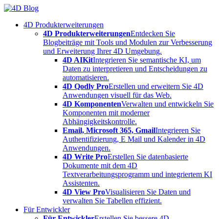
Skip
to
4D Produkterweiterungen
content
4D Produkterweiterungen
Entdecken Sie
Blogbeiträge mit Tools und Modulen zur Verbesserung
und Erweiterung Ihrer 4D Umgebung.
4D AIKit
Integrieren Sie semantische KI, um
Daten zu interpretieren und Entscheidungen zu
automatisieren.
4D Qodly Pro
Erstellen und erweitern Sie 4D
Anwendungen visuell für das Web.
4D Komponenten
Verwalten und entwickeln Sie
Komponenten mit moderner
Abhängigkeitskontrolle.
Email, Microsoft 365, Gmail
Integrieren Sie
Authentifizierung, E Mail und Kalender in 4D
Anwendungen.
4D Write Pro
Erstellen Sie datenbasierte
Dokumente mit dem 4D
Textverarbeitungsprogramm und integriertem KI
Assistenten.
4D View Pro
Visualisieren Sie Daten und
verwalten Sie Tabellen effizient.
Für Entwickler
Für Entwickler
Erstellen Sie bessere 4D