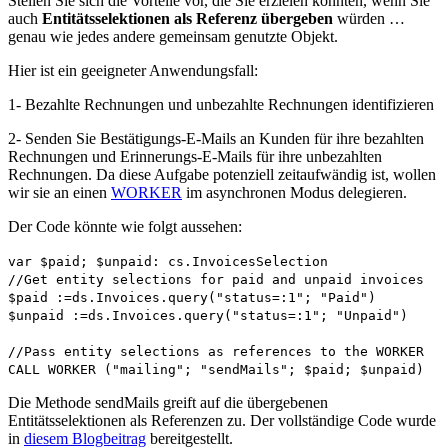
Stellen Sie sich die Vorteile vor, die Sie erzielen könnten, wenn Sie
auch
Entitätsselektionen als Referenz übergeben
würden …
genau wie jedes andere gemeinsam genutzte Objekt.
Hier ist ein geeigneter Anwendungsfall:
1- Bezahlte Rechnungen und unbezahlte Rechnungen identifizieren
2- Senden Sie Bestätigungs-E-Mails an Kunden für ihre bezahlten
Rechnungen und Erinnerungs-E-Mails für ihre unbezahlten
Rechnungen. Da diese Aufgabe potenziell zeitaufwändig ist, wollen
wir sie an einen
WORKER
im asynchronen Modus delegieren.
Der Code könnte wie folgt aussehen:
var
$paid
;
$unpaid
:
cs
.
InvoicesSelection
//Get entity selections for paid and unpaid invoices
$paid
:=
ds
.
Invoices
.
query
("status=:1"; "Paid")
$unpaid
:=
ds
.
Invoices
.
query
("status=:1"; "Unpaid")
//Pass entity selections as references to the WORKER
CALL WORKER
("mailing"; "sendMails";
$paid
;
$unpaid
)
Die Methode
sendMails
greift auf die übergebenen
Entitätsselektionen als Referenzen zu. Der vollständige Code wurde
in
diesem Blogbeitrag
bereitgestellt.