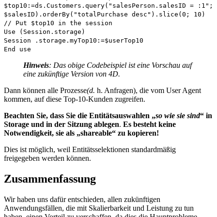
$top10
:=
ds
.
Customers
.
query
("salesPerson.salesID = :1";
$salesID
).
orderBy
("totalPurchase desc").
slice
(0; 10)
// Put $top10 in the session
Use
(
Session
.
storage
)
Session
.
storage
.
myTop10
:=
$userTop10
End use
Hinweis
: Das obige Codebeispiel ist eine Vorschau auf
eine zukünftige Version von 4D.
Dann können alle Prozesse
(d.
h. Anfragen), die vom User Agent
kommen, auf diese Top-10-Kunden zugreifen.
Beachten Sie, dass Sie die Entitätsauswahlen „
so wie sie sind
“ in
Storage
und in der Sitzung ablegen
.
Es besteht keine
Notwendigkeit, sie als „shareable“ zu kopieren!
Dies ist möglich, weil Entitätsselektionen standardmäßig
freigegeben werden können.
Zusammenfassung
Wir haben uns dafür entschieden, allen zukünftigen
Anwendungsfällen, die mit Skalierbarkeit und Leistung zu tun
haben, einen Vorteil zu verschaffen, da dies die Hauptprobleme