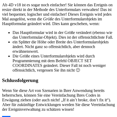
Ab 4D v18 ist es sogar noch einfacher! Sie können das Ereignis
on
resize
direkt in der Methode des Unterformulars verwalten! Das ist
viel bequemer, logischer und einfacher! Dieses Ereignis wird jedes
Mal ausgelöst, wenn die
Größe
des Unterformularobjekts im
Hauptformular geändert wird. Dies kann geschehen, wenn:
Das Hauptformular wird in der Größe verändert (ebenso wie
das Unterformular-Objekt). Dies ist der offensichtlichste Fall.
ein Splitter die Höhe oder Breite des Unterformularobjekts
ändert. Nicht ganz so offensichtlich, aber dennoch
erwähnenswert.
Die Größe eines Unterformularobjekts wird durch
Programmierung mit dem Befehl
OBJECT SET
COORDINATES
geändert. Dieser Fall ist noch weniger
offensichtlich, vergessen Sie ihn nicht 🙂
Schlussfolgerung
Wenn Sie diese Art von Szenarien in Ihrer Anwendung bereits
beherrschen, können Sie eine Vereinfachung Ihres Codes in
Erwägung ziehen (oder auch nicht! „If it ain’t broke, don’t fix it“).
Aber für zukünftige Entwicklungen werden Sie diese Vereinfachung
der Ereignisverwaltung zu schätzen wissen!