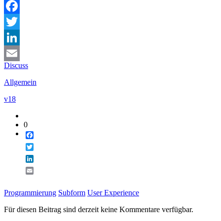
Facebook
Twitter
LinkedIn
Discuss
Email
Allgemein
v18
0
Facebook
Twitter
LinkedIn
Email
Programmierung
Subform
User Experience
Für diesen Beitrag sind derzeit keine Kommentare verfügbar.