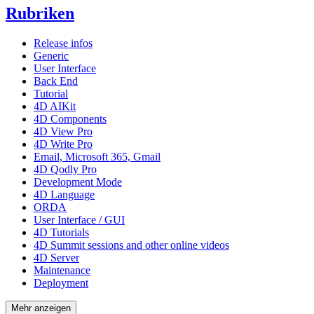
Rubriken
Release infos
Generic
User Interface
Back End
Tutorial
4D AIKit
4D Components
4D View Pro
4D Write Pro
Email, Microsoft 365, Gmail
4D Qodly Pro
Development Mode
4D Language
ORDA
User Interface / GUI
4D Tutorials
4D Summit sessions and other online videos
4D Server
Maintenance
Deployment
Mehr anzeigen