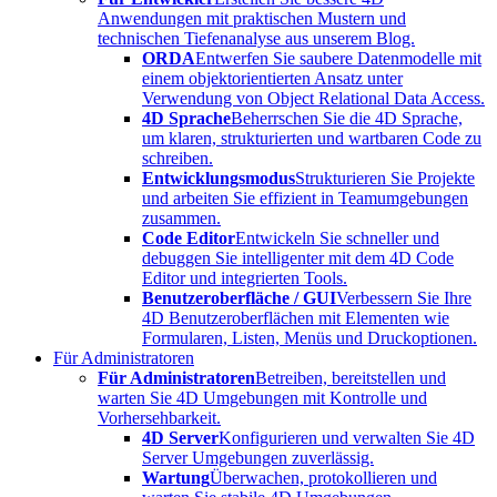
Anwendungen mit praktischen Mustern und
technischen Tiefenanalyse aus unserem Blog.
ORDA
Entwerfen Sie saubere Datenmodelle mit
einem objektorientierten Ansatz unter
Verwendung von Object Relational Data Access.
4D Sprache
Beherrschen Sie die 4D Sprache,
um klaren, strukturierten und wartbaren Code zu
schreiben.
Entwicklungsmodus
Strukturieren Sie Projekte
und arbeiten Sie effizient in Teamumgebungen
zusammen.
Code Editor
Entwickeln Sie schneller und
debuggen Sie intelligenter mit dem 4D Code
Editor und integrierten Tools.
Benutzeroberfläche / GUI
Verbessern Sie Ihre
4D Benutzeroberflächen mit Elementen wie
Formularen, Listen, Menüs und Druckoptionen.
Für Administratoren
Für Administratoren
Betreiben, bereitstellen und
warten Sie 4D Umgebungen mit Kontrolle und
Vorhersehbarkeit.
4D Server
Konfigurieren und verwalten Sie 4D
Server Umgebungen zuverlässig.
Wartung
Überwachen, protokollieren und