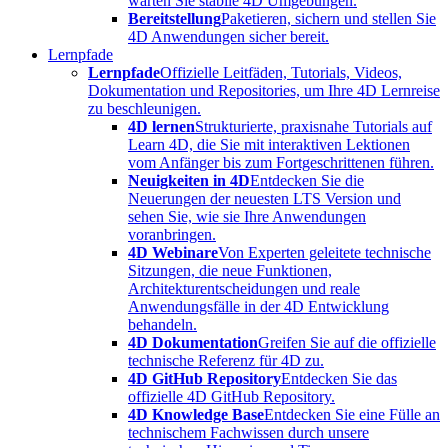
warten Sie stabile 4D Umgebungen.
Bereitstellung
Paketieren, sichern und stellen Sie
4D Anwendungen sicher bereit.
Lernpfade
Lernpfade
Offizielle Leitfäden, Tutorials, Videos,
Dokumentation und Repositories, um Ihre 4D Lernreise
zu beschleunigen.
4D lernen
Strukturierte, praxisnahe Tutorials auf
Learn 4D, die Sie mit interaktiven Lektionen
vom Anfänger bis zum Fortgeschrittenen führen.
Neuigkeiten in 4D
Entdecken Sie die
Neuerungen der neuesten LTS Version und
sehen Sie, wie sie Ihre Anwendungen
voranbringen.
4D Webinare
Von Experten geleitete technische
Sitzungen, die neue Funktionen,
Architekturentscheidungen und reale
Anwendungsfälle in der 4D Entwicklung
behandeln.
4D Dokumentation
Greifen Sie auf die offizielle
technische Referenz für 4D zu.
4D GitHub Repository
Entdecken Sie das
offizielle 4D GitHub Repository.
4D Knowledge Base
Entdecken Sie eine Fülle an
technischem Fachwissen durch unsere