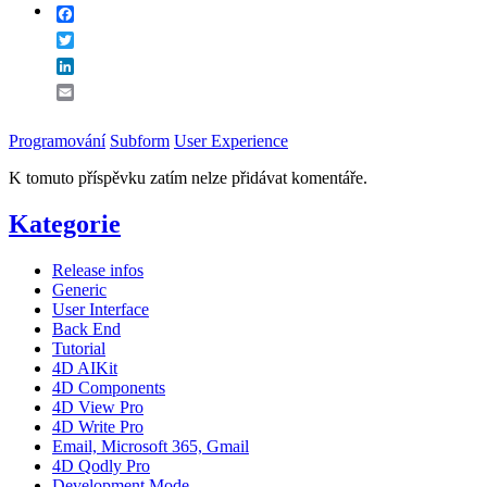
Facebook
Twitter
LinkedIn
Email
Programování
Subform
User Experience
K tomuto příspěvku zatím nelze přidávat komentáře.
Kategorie
Release infos
Generic
User Interface
Back End
Tutorial
4D AIKit
4D Components
4D View Pro
4D Write Pro
Email, Microsoft 365, Gmail
4D Qodly Pro
Development Mode