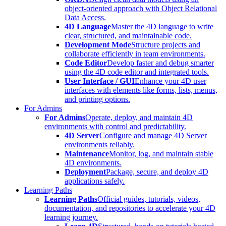
object-oriented approach with Object Relational
Data Access.
4D Language
Master the 4D language to write
clear, structured, and maintainable code.
Development Mode
Structure projects and
collaborate efficiently in team environments.
Code Editor
Develop faster and debug smarter
using the 4D code editor and integrated tools.
User Interface / GUI
Enhance your 4D user
interfaces with elements like forms, lists, menus,
and printing options.
For Admins
For Admins
Operate, deploy, and maintain 4D
environments with control and predictability.
4D Server
Configure and manage 4D Server
environments reliably.
Maintenance
Monitor, log, and maintain stable
4D environments.
Deployment
Package, secure, and deploy 4D
applications safely.
Learning Paths
Learning Paths
Official guides, tutorials, videos,
documentation, and repositories to accelerate your 4D
learning journey.