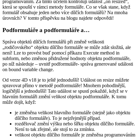
programováním. Za tímto účelem kontrolují událost „on resized“,
která se spouští v rámci metody formuláře. Co se však stane, když
formulář obsahuje jeden nebo více dílčích formulářů? Na mnoha
úrovních? V tomto příspěvku na blogu najdete odpovědi!
Podformuláře a podformuláře a…
Správa objektů dílčích formulářů při změně velikosti
„rodičovského“ objektu dílčího formuláře se může zdát složitá, ale
není! Lze to provést buď pomocí příkazu
Execute method in
subform
, nebo změnou přidružené hodnoty objektu podformuláře,
po níž následuje – uvnitř podformuláře- správa generované události
on bound variable change
.
Od verze 4D v18 je to ještě jednodušší! Událost
on resize
můžete
spravovat přímo v metodě podformuláře! Mnohem pohodlnější,
logičtější a jednodušší! Tato událost se spustí pokaždé, když se v
hlavním formuláři změní
velikost
objektu podformuláře. K tomu
může dojít, když:
je změněna velikost hlavního formuláře (stejně jako objektu
dílčího formuláře). To je nejzřejmější případ.
rozdělovač změní výšku nebo šířku objektu dílčího formuláře.
Není to tak zřejmé, ale stojí to za zmínku.
velikost objektu dílčího formuláře je změněna programováním