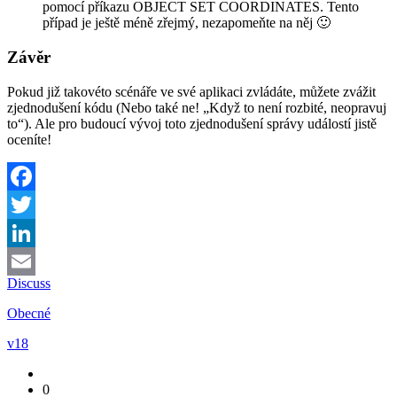
pomocí příkazu
OBJECT SET COORDINATES
. Tento
případ je ještě méně zřejmý, nezapomeňte na něj 🙂
Závěr
Pokud již takovéto scénáře ve své aplikaci zvládáte, můžete zvážit
zjednodušení kódu (Nebo také ne! „Když to není rozbité, neopravuj
to“). Ale pro budoucí vývoj toto zjednodušení správy událostí jistě
oceníte!
Facebook
Twitter
LinkedIn
Discuss
Email
Obecné
v18
0