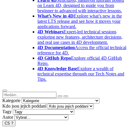
Learn 4D
Structured, hands-on tutorials hosted
on Learn 4D, designed to guide you from
beginner to advanced with interactive lessons.
What’s New in 4D
Explore what’s new in the
latest LTS release and see how it moves your
applications forward.
4D Webinars
Expert-led technical sessions
exploring new features, architecture decisions,
and real use cases in 4D development.
4D Documentation
Access the official technical
reference for 4D.
4D GitHub Repo
Explore official 4D GitHub
Repo.
4D Knowledge Base
Explore a wealth of
technical expertise through our Tech Notes and
Tips.
Kategorie
Kdo jsou jejich poddaní
Tagy
Autor
CS
?