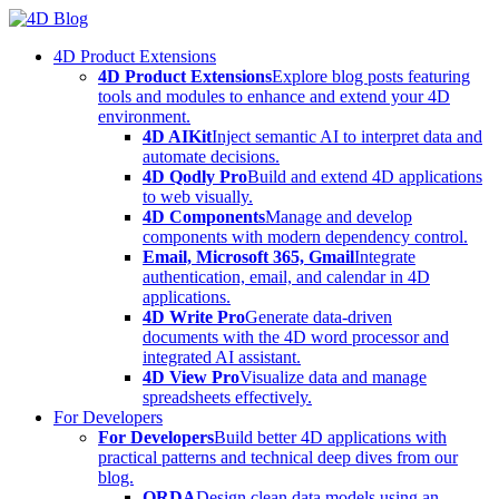
Skip
to
4D Product Extensions
content
4D Product Extensions
Explore blog posts featuring
tools and modules to enhance and extend your 4D
environment.
4D AIKit
Inject semantic AI to interpret data and
automate decisions.
4D Qodly Pro
Build and extend 4D applications
to web visually.
4D Components
Manage and develop
components with modern dependency control.
Email, Microsoft 365, Gmail
Integrate
authentication, email, and calendar in 4D
applications.
4D Write Pro
Generate data-driven
documents with the 4D word processor and
integrated AI assistant.
4D View Pro
Visualize data and manage
spreadsheets effectively.
For Developers
For Developers
Build better 4D applications with
practical patterns and technical deep dives from our
blog.
ORDA
Design clean data models using an