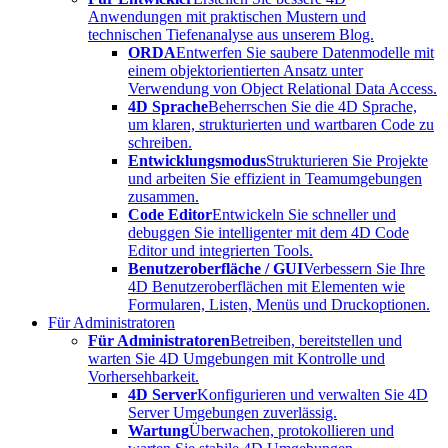
Anwendungen mit praktischen Mustern und
technischen Tiefenanalyse aus unserem Blog.
ORDA
Entwerfen Sie saubere Datenmodelle mit
einem objektorientierten Ansatz unter
Verwendung von Object Relational Data Access.
4D Sprache
Beherrschen Sie die 4D Sprache,
um klaren, strukturierten und wartbaren Code zu
schreiben.
Entwicklungsmodus
Strukturieren Sie Projekte
und arbeiten Sie effizient in Teamumgebungen
zusammen.
Code Editor
Entwickeln Sie schneller und
debuggen Sie intelligenter mit dem 4D Code
Editor und integrierten Tools.
Benutzeroberfläche / GUI
Verbessern Sie Ihre
4D Benutzeroberflächen mit Elementen wie
Formularen, Listen, Menüs und Druckoptionen.
Für Administratoren
Für Administratoren
Betreiben, bereitstellen und
warten Sie 4D Umgebungen mit Kontrolle und
Vorhersehbarkeit.
4D Server
Konfigurieren und verwalten Sie 4D
Server Umgebungen zuverlässig.
Wartung
Überwachen, protokollieren und