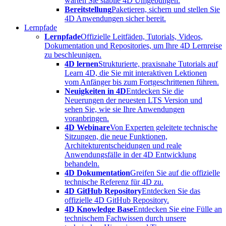
warten Sie stabile 4D Umgebungen.
Bereitstellung
Paketieren, sichern und stellen Sie
4D Anwendungen sicher bereit.
Lernpfade
Lernpfade
Offizielle Leitfäden, Tutorials, Videos,
Dokumentation und Repositories, um Ihre 4D Lernreise
zu beschleunigen.
4D lernen
Strukturierte, praxisnahe Tutorials auf
Learn 4D, die Sie mit interaktiven Lektionen
vom Anfänger bis zum Fortgeschrittenen führen.
Neuigkeiten in 4D
Entdecken Sie die
Neuerungen der neuesten LTS Version und
sehen Sie, wie sie Ihre Anwendungen
voranbringen.
4D Webinare
Von Experten geleitete technische
Sitzungen, die neue Funktionen,
Architekturentscheidungen und reale
Anwendungsfälle in der 4D Entwicklung
behandeln.
4D Dokumentation
Greifen Sie auf die offizielle
technische Referenz für 4D zu.
4D GitHub Repository
Entdecken Sie das
offizielle 4D GitHub Repository.
4D Knowledge Base
Entdecken Sie eine Fülle an
technischem Fachwissen durch unsere