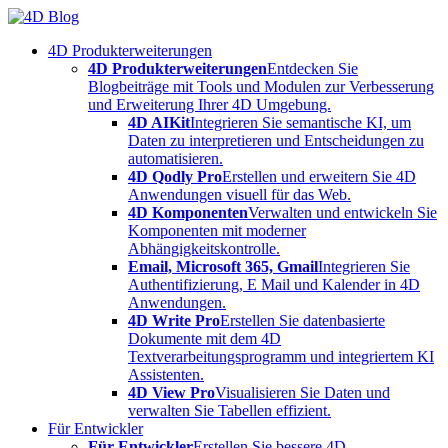
Skip
to
4D Produkterweiterungen
content
4D Produkterweiterungen
Entdecken Sie
Blogbeiträge mit Tools und Modulen zur Verbesserung
und Erweiterung Ihrer 4D Umgebung.
4D AIKit
Integrieren Sie semantische KI, um
Daten zu interpretieren und Entscheidungen zu
automatisieren.
4D Qodly Pro
Erstellen und erweitern Sie 4D
Anwendungen visuell für das Web.
4D Komponenten
Verwalten und entwickeln Sie
Komponenten mit moderner
Abhängigkeitskontrolle.
Email, Microsoft 365, Gmail
Integrieren Sie
Authentifizierung, E Mail und Kalender in 4D
Anwendungen.
4D Write Pro
Erstellen Sie datenbasierte
Dokumente mit dem 4D
Textverarbeitungsprogramm und integriertem KI
Assistenten.
4D View Pro
Visualisieren Sie Daten und
verwalten Sie Tabellen effizient.
Für Entwickler
Für Entwickler
Erstellen Sie bessere 4D