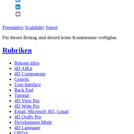
LinkedIn
Email
Preemptive
Scalability
Speed
Für diesen Beitrag sind derzeit keine Kommentare verfügbar.
Rubriken
Release infos
4D AIKit
4D Components
Generic
User Interface
Back End
Tutorial
4D View Pro
4D Write Pro
Email, Microsoft 365, Gmail
4D Qodly Pro
Development Mode
4D Language
ORDA