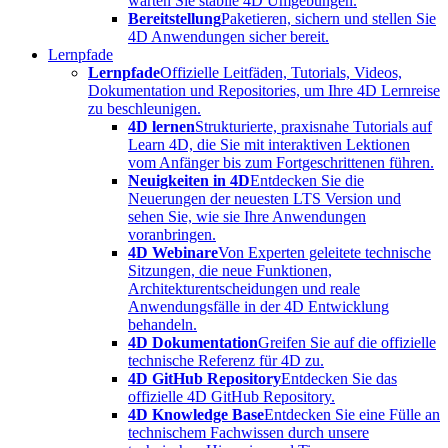
warten Sie stabile 4D Umgebungen.
Bereitstellung
Paketieren, sichern und stellen Sie
4D Anwendungen sicher bereit.
Lernpfade
Lernpfade
Offizielle Leitfäden, Tutorials, Videos,
Dokumentation und Repositories, um Ihre 4D Lernreise
zu beschleunigen.
4D lernen
Strukturierte, praxisnahe Tutorials auf
Learn 4D, die Sie mit interaktiven Lektionen
vom Anfänger bis zum Fortgeschrittenen führen.
Neuigkeiten in 4D
Entdecken Sie die
Neuerungen der neuesten LTS Version und
sehen Sie, wie sie Ihre Anwendungen
voranbringen.
4D Webinare
Von Experten geleitete technische
Sitzungen, die neue Funktionen,
Architekturentscheidungen und reale
Anwendungsfälle in der 4D Entwicklung
behandeln.
4D Dokumentation
Greifen Sie auf die offizielle
technische Referenz für 4D zu.
4D GitHub Repository
Entdecken Sie das
offizielle 4D GitHub Repository.
4D Knowledge Base
Entdecken Sie eine Fülle an
technischem Fachwissen durch unsere