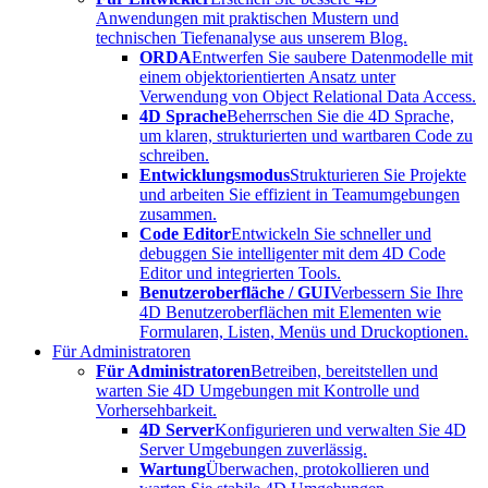
Anwendungen mit praktischen Mustern und
technischen Tiefenanalyse aus unserem Blog.
ORDA
Entwerfen Sie saubere Datenmodelle mit
einem objektorientierten Ansatz unter
Verwendung von Object Relational Data Access.
4D Sprache
Beherrschen Sie die 4D Sprache,
um klaren, strukturierten und wartbaren Code zu
schreiben.
Entwicklungsmodus
Strukturieren Sie Projekte
und arbeiten Sie effizient in Teamumgebungen
zusammen.
Code Editor
Entwickeln Sie schneller und
debuggen Sie intelligenter mit dem 4D Code
Editor und integrierten Tools.
Benutzeroberfläche / GUI
Verbessern Sie Ihre
4D Benutzeroberflächen mit Elementen wie
Formularen, Listen, Menüs und Druckoptionen.
Für Administratoren
Für Administratoren
Betreiben, bereitstellen und
warten Sie 4D Umgebungen mit Kontrolle und
Vorhersehbarkeit.
4D Server
Konfigurieren und verwalten Sie 4D
Server Umgebungen zuverlässig.
Wartung
Überwachen, protokollieren und