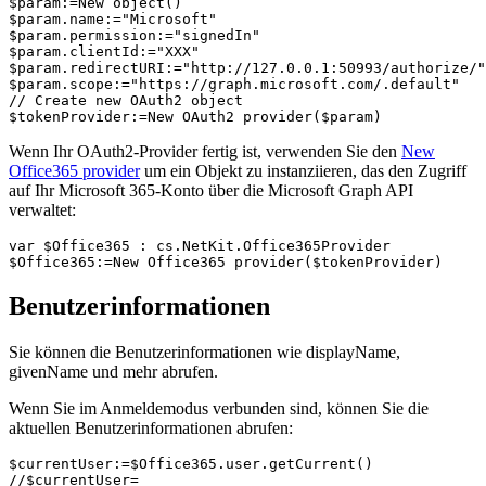
$param:=New object()

$param.name:="Microsoft"

$param.permission:="signedIn"

$param.clientId:="XXX"

$param.redirectURI:="http://127.0.0.1:50993/authorize/"

$param.scope:="https://graph.microsoft.com/.default"

// Create new OAuth2 object

$tokenProvider:=New OAuth2 provider($param)
Wenn Ihr OAuth2-Provider fertig ist, verwenden Sie den
New
Office365 provider
um ein Objekt zu instanziieren, das den Zugriff
auf Ihr Microsoft 365-Konto über die Microsoft Graph API
verwaltet:
var $Office365 : cs.NetKit.Office365Provider

$Office365:=New Office365 provider($tokenProvider)
Benutzerinformationen
Sie können die Benutzerinformationen wie displayName,
givenName und mehr abrufen.
Wenn Sie im Anmeldemodus verbunden sind, können Sie die
aktuellen Benutzerinformationen abrufen:
$currentUser:=$Office365.user.getCurrent()

//$currentUser=
