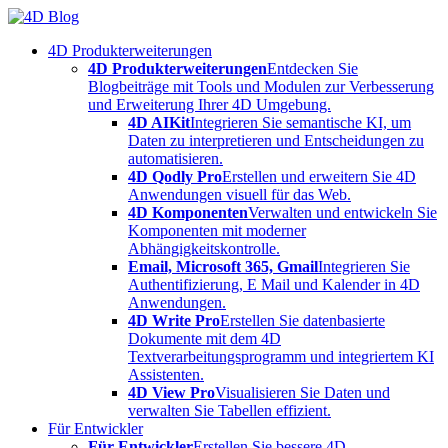
Skip
to
4D Produkterweiterungen
content
4D Produkterweiterungen
Entdecken Sie
Blogbeiträge mit Tools und Modulen zur Verbesserung
und Erweiterung Ihrer 4D Umgebung.
4D AIKit
Integrieren Sie semantische KI, um
Daten zu interpretieren und Entscheidungen zu
automatisieren.
4D Qodly Pro
Erstellen und erweitern Sie 4D
Anwendungen visuell für das Web.
4D Komponenten
Verwalten und entwickeln Sie
Komponenten mit moderner
Abhängigkeitskontrolle.
Email, Microsoft 365, Gmail
Integrieren Sie
Authentifizierung, E Mail und Kalender in 4D
Anwendungen.
4D Write Pro
Erstellen Sie datenbasierte
Dokumente mit dem 4D
Textverarbeitungsprogramm und integriertem KI
Assistenten.
4D View Pro
Visualisieren Sie Daten und
verwalten Sie Tabellen effizient.
Für Entwickler
Für Entwickler
Erstellen Sie bessere 4D