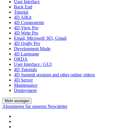
User Interface
Back End
Tutorial
4D AIKit
4D Components
4D View Pro
4D Write Pro
Email, Microsoft 365, Gmail
4D Qodly Pro
Development Mode
4D Language
ORDA
User Interface / GUI
4D Tutorials
4D Summit sessions and other online videos
4D Server
Maintenance
Deployment
Mehr anzeigen
Abonnieren Sie unseren Newsletter