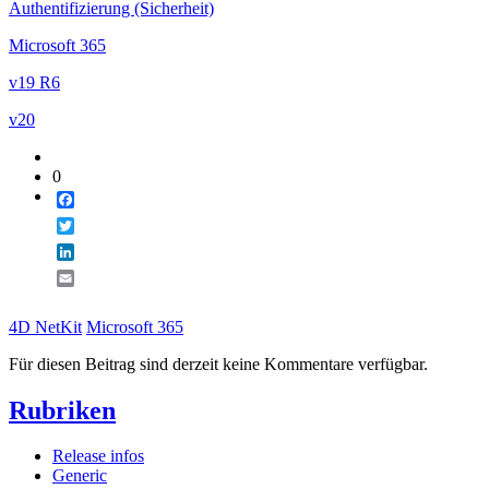
Authentifizierung (Sicherheit)
Microsoft 365
v19 R6
v20
0
Facebook
Twitter
LinkedIn
Email
4D NetKit
Microsoft 365
Für diesen Beitrag sind derzeit keine Kommentare verfügbar.
Rubriken
Release infos
Generic