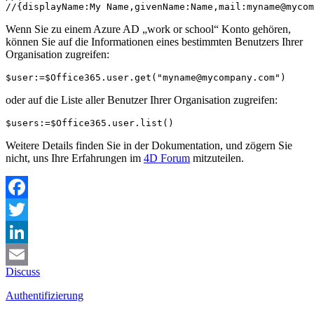
//{displayName:My Name,givenName:Name,mail:myname@mycom
Wenn Sie zu einem Azure AD „work or school“ Konto gehören,
können Sie auf die Informationen eines bestimmten Benutzers Ihrer
Organisation zugreifen:
$user:=$Office365.user.get("myname@mycompany.com")
oder auf die Liste aller Benutzer Ihrer Organisation zugreifen:
$users:=$Office365.user.list()
Weitere Details finden Sie in der Dokumentation, und zögern Sie
nicht, uns Ihre Erfahrungen im
4D Forum
mitzuteilen.
Facebook
Twitter
LinkedIn
Discuss
Email
Authentifizierung