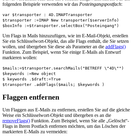
folgenden Beispiele verwenden wir das
Posteingangspostfach
:
var
$transporter
:
4D
.
IMAPTransporter
$transporter
:=
IMAP New transporter
(
$serverInfo
)
$boxInfo
:=
$transporter
.
selectBox
("Posteingang")
Um Flags in Mails hinzuzufügen, wie im E-Mail-Objekt, erstellen
Sie ein Schlüsselwort-Objekt, das alle Flags enthält, die Sie setzen
wollen, und übergeben Sie diese als Parameter an die
addFlags()
Funktion. Zum Beispiel, wenn Sie einige E-Mails als Entwurf
markieren wollen:
$mails
:=
$transporter
.
searchMails
("BETREFF \"4D\"")
$keywords
:=
New object
$
keywords
.
$draft
:=
True
$transporter
.
addFlags
(
$mails
;
$
keywords
)
Flaggen entfernen
Um Flaggen aus E-Mails zu entfernen, erstellen Sie auf die gleiche
Weise ein Schlüsselwort-Objekt und übergeben es an die
removeFlags()
Funktion. Zum Beispiel, wenn Sie alle „Gelöscht“-
Flags in Ihrem Postfach entfernen möchten, um das Löschen der
markierten E-Mails zu vermeiden: