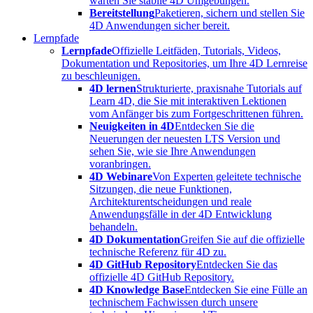
warten Sie stabile 4D Umgebungen.
Bereitstellung
Paketieren, sichern und stellen Sie
4D Anwendungen sicher bereit.
Lernpfade
Lernpfade
Offizielle Leitfäden, Tutorials, Videos,
Dokumentation und Repositories, um Ihre 4D Lernreise
zu beschleunigen.
4D lernen
Strukturierte, praxisnahe Tutorials auf
Learn 4D, die Sie mit interaktiven Lektionen
vom Anfänger bis zum Fortgeschrittenen führen.
Neuigkeiten in 4D
Entdecken Sie die
Neuerungen der neuesten LTS Version und
sehen Sie, wie sie Ihre Anwendungen
voranbringen.
4D Webinare
Von Experten geleitete technische
Sitzungen, die neue Funktionen,
Architekturentscheidungen und reale
Anwendungsfälle in der 4D Entwicklung
behandeln.
4D Dokumentation
Greifen Sie auf die offizielle
technische Referenz für 4D zu.
4D GitHub Repository
Entdecken Sie das
offizielle 4D GitHub Repository.
4D Knowledge Base
Entdecken Sie eine Fülle an
technischem Fachwissen durch unsere