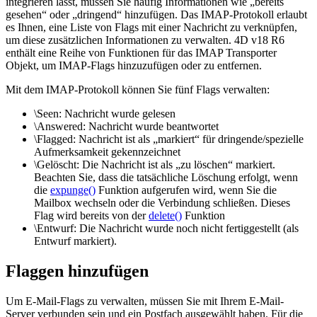
integrieren lässt, müssen Sie häufig Informationen wie „bereits
gesehen“ oder „dringend“ hinzufügen. Das IMAP-Protokoll erlaubt
es Ihnen, eine Liste von Flags mit einer Nachricht zu verknüpfen,
um diese zusätzlichen Informationen zu verwalten. 4D v18 R6
enthält eine Reihe von Funktionen für das IMAP Transporter
Objekt, um IMAP-Flags hinzuzufügen oder zu entfernen.
Mit dem IMAP-Protokoll können Sie fünf Flags verwalten:
\Seen: Nachricht wurde gelesen
\Answered: Nachricht wurde beantwortet
\Flagged: Nachricht ist als „markiert“ für dringende/spezielle
Aufmerksamkeit gekennzeichnet
\Gelöscht: Die Nachricht ist als „zu löschen“ markiert.
Beachten Sie, dass die tatsächliche Löschung erfolgt, wenn
die
expunge()
Funktion aufgerufen wird, wenn Sie die
Mailbox wechseln oder die Verbindung schließen. Dieses
Flag wird bereits von der
delete()
Funktion
\Entwurf: Die Nachricht wurde noch nicht fertiggestellt (als
Entwurf markiert).
Flaggen hinzufügen
Um E-Mail-Flags zu verwalten, müssen Sie mit Ihrem E-Mail-
Server verbunden sein und ein Postfach ausgewählt haben. Für die