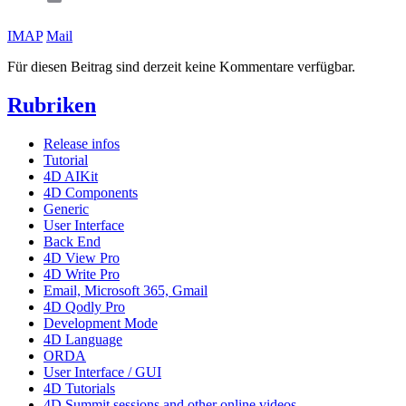
IMAP
Mail
Für diesen Beitrag sind derzeit keine Kommentare verfügbar.
Rubriken
Release infos
Tutorial
4D AIKit
4D Components
Generic
User Interface
Back End
4D View Pro
4D Write Pro
Email, Microsoft 365, Gmail
4D Qodly Pro
Development Mode
4D Language
ORDA
User Interface / GUI
4D Tutorials
4D Summit sessions and other online videos