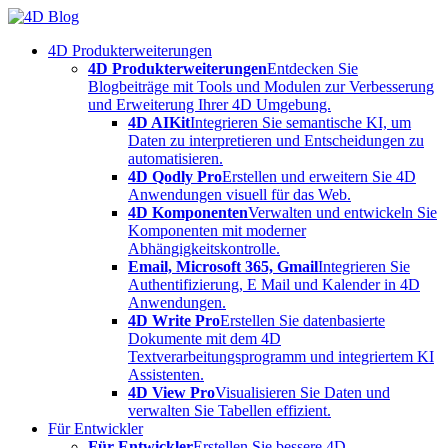
Skip
to
4D Produkterweiterungen
content
4D Produkterweiterungen
Entdecken Sie
Blogbeiträge mit Tools und Modulen zur Verbesserung
und Erweiterung Ihrer 4D Umgebung.
4D AIKit
Integrieren Sie semantische KI, um
Daten zu interpretieren und Entscheidungen zu
automatisieren.
4D Qodly Pro
Erstellen und erweitern Sie 4D
Anwendungen visuell für das Web.
4D Komponenten
Verwalten und entwickeln Sie
Komponenten mit moderner
Abhängigkeitskontrolle.
Email, Microsoft 365, Gmail
Integrieren Sie
Authentifizierung, E Mail und Kalender in 4D
Anwendungen.
4D Write Pro
Erstellen Sie datenbasierte
Dokumente mit dem 4D
Textverarbeitungsprogramm und integriertem KI
Assistenten.
4D View Pro
Visualisieren Sie Daten und
verwalten Sie Tabellen effizient.
Für Entwickler
Für Entwickler
Erstellen Sie bessere 4D