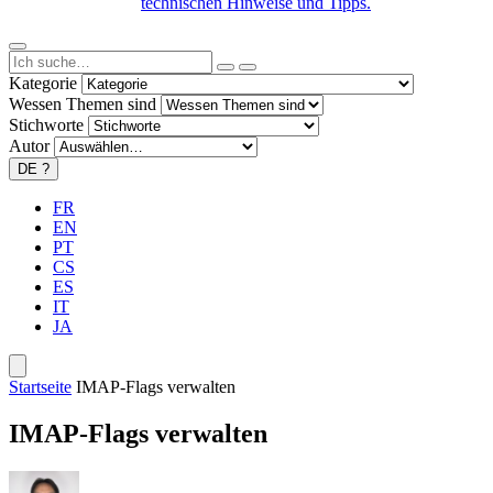
technischen Hinweise und Tipps.
Kategorie
Wessen Themen sind
Stichworte
Autor
DE
?
FR
EN
PT
CS
ES
IT
JA
Startseite
IMAP-Flags verwalten
IMAP-Flags verwalten