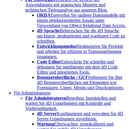
Anwendungen mit praktischen Mustern und
technischen Tiefenanalyse aus unserem Blog.
ORDA
Entwerfen Sie saubere Datenmodelle mit
einem objektorientierten Ansatz unter
Verwendung von Object Relational Data Access.
4D Sprache
Beherrschen Sie die 4D Sprache,
um klaren, strukturierten und wartbaren Code zu
schreiben.
Entwicklungsmodus
Strukturieren Sie Projekte
und arbeiten Sie effizient in Teamumgebungen
zusammen.
Code Editor
Entwickeln Sie schneller und
debuggen Sie intelligenter mit dem 4D Code
Editor und integrierten Tools.
Benutzeroberfläche / GUI
Verbessern Sie Ihre
4D Benutzeroberflächen mit Elementen wie
Formularen, Listen, Menüs und Druckoptionen.
Für Administratoren
Für Administratoren
Betreiben, bereitstellen und
warten Sie 4D Umgebungen mit Kontrolle und
Vorhersehbarkeit.
4D Server
Konfigurieren und verwalten Sie 4D
Server Umgebungen zuverlässig.
Wartung
Überwachen, protokollieren und