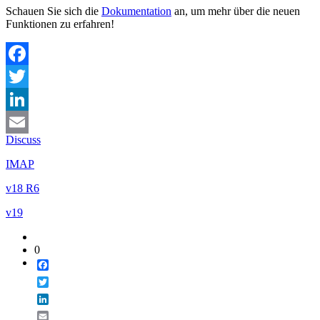
Schauen Sie sich die
Dokumentation
an, um mehr über die neuen
Funktionen zu erfahren!
Facebook
Twitter
LinkedIn
Discuss
Email
IMAP
v18 R6
v19
0
Facebook
Twitter
LinkedIn
Email