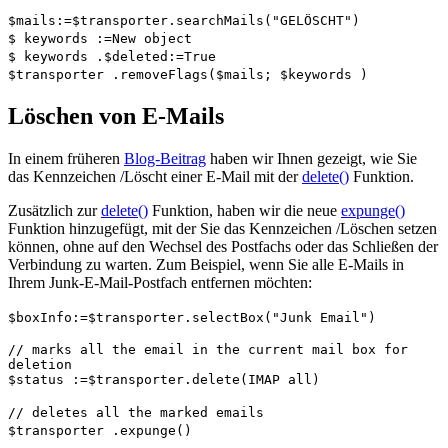
$mails
:=
$transporter
.
searchMails
("GELÖSCHT")
$
keywords
:=
New object
$
keywords
.
$deleted
:=
True
$transporter
.
removeFlags
(
$mails
;
$
keywords
)
Löschen von E-Mails
In einem früheren
Blog-Beitrag
haben wir Ihnen gezeigt, wie Sie
das Kennzeichen /Löscht einer E-Mail mit der
delete()
Funktion.
Zusätzlich zur
delete()
Funktion, haben wir die neue
expunge()
Funktion hinzugefügt, mit der Sie das Kennzeichen /Löschen setzen
können, ohne auf den Wechsel des Postfachs oder das Schließen der
Verbindung zu warten. Zum Beispiel, wenn Sie alle E-Mails in
Ihrem Junk-E-Mail-Postfach entfernen möchten:
$boxInfo
:=
$transporter
.
selectBox
("Junk Email")
// marks all the email in the current mail box for
deletion
$status
:=
$transporter
.
delete
(
IMAP all
)
// deletes all the marked emails
$transporter
.
expunge
()