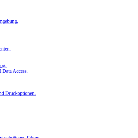
Umgebung.
enten.
log.
l Data Access.
und Druckoptionen.
geschrittenen führen.