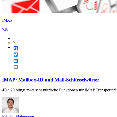
IMAP
v20
0
0
Facebook
Twitter
LinkedIn
Email
IMAP: Mailbox-ID und Mail-Schlüsselwörter
4D v20 bringt zwei sehr nützliche Funktionen für IMAP Transporter! 
Fabrice Mainguené