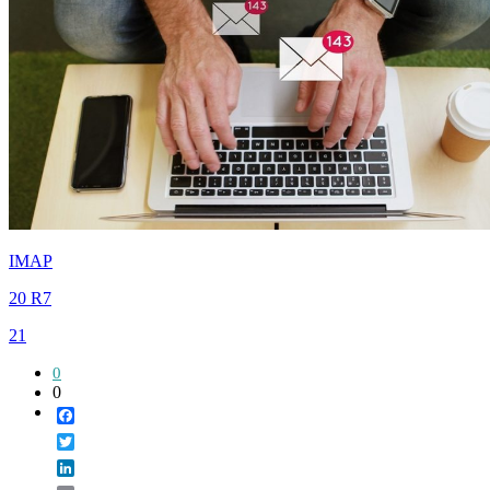
IMAP
20 R7
21
0
0
Facebook
Twitter
LinkedIn