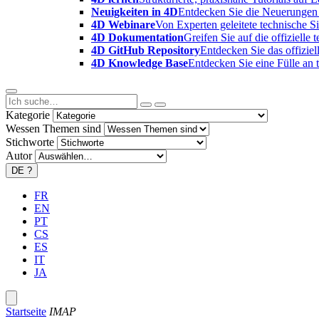
Neuigkeiten in 4D
Entdecken Sie die Neuerungen 
4D Webinare
Von Experten geleitete technische 
4D Dokumentation
Greifen Sie auf die offizielle
4D GitHub Repository
Entdecken Sie das offizie
4D Knowledge Base
Entdecken Sie eine Fülle an
Kategorie
Wessen Themen sind
Stichworte
Autor
DE
?
FR
EN
PT
CS
ES
IT
JA
Startseite
IMAP