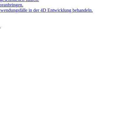
oranbringen.
Anwendungsfälle in der 4D Entwicklung behandeln.
.