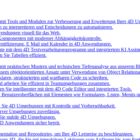
 mit Tools und Modulen zur Verbesserung und Erweiterung Ihrer 4D 
n zu interpretieren und Entscheidungen zu automatisieren.
wendungen visuell für das Web.
Komponenten mit moderner Abhängigkeitskontrolle.
hentifizierung, E Mail und Kalender in 4D Anwendungen.
nte mit dem 4D Textverarbeitungsprogramm und integriertem KI Assist
 Sie Tabellen effizient.
it praktischen Mustern und technischen Tiefenanalyse aus unserem B
inem objektorientierten Ansatz unter Verwendung von Object Relationa
laren, strukturierten und wartbaren Code zu schreiben.
und arbeiten Sie effizient in Teamumgebungen zusammen.
n Sie intelligenter mit dem 4D Code Editor und integrierten Tools.
D Benutzeroberflächen mit Elementen wie Formularen, Listen, Menüs 
ten Sie 4D Umgebungen mit Kontrolle und Vorhersehbarkeit.
erver Umgebungen zuverlässig.
 Sie stabile 4D Umgebungen.
 4D Anwendungen sicher bereit.
umentation und Repositories, um Ihre 4D Lernreise zu beschleunigen.
 Learn 4D, die Sie mit interaktiven Lektionen vom Anfänger bis zum Fort