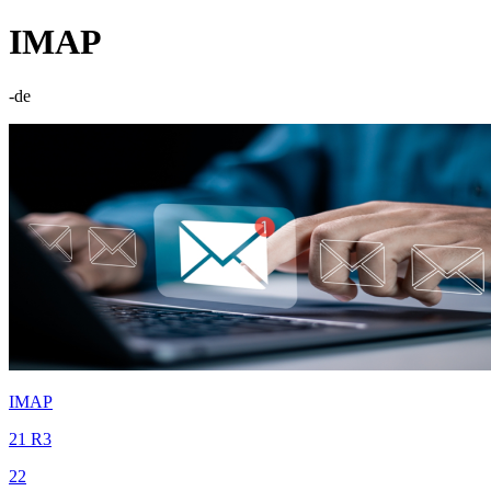
IMAP
-de
IMAP
21 R3
22