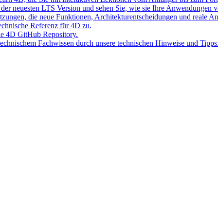
der neuesten LTS Version und sehen Sie, wie sie Ihre Anwendungen v
Sitzungen, die neue Funktionen, Architekturentscheidungen und reale 
 technische Referenz für 4D zu.
lle 4D GitHub Repository.
 technischem Fachwissen durch unsere technischen Hinweise und Tipps