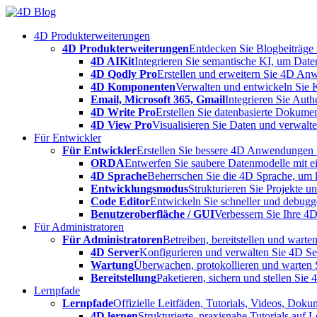
Skip
to
4D Produkterweiterungen
content
4D Produkterweiterungen
Entdecken Sie Blogbeiträge
4D AIKit
Integrieren Sie semantische KI, um Date
4D Qodly Pro
Erstellen und erweitern Sie 4D An
4D Komponenten
Verwalten und entwickeln Sie 
Email, Microsoft 365, Gmail
Integrieren Sie Aut
4D Write Pro
Erstellen Sie datenbasierte Dokume
4D View Pro
Visualisieren Sie Daten und verwalten
Für Entwickler
Für Entwickler
Erstellen Sie bessere 4D Anwendungen m
ORDA
Entwerfen Sie saubere Datenmodelle mit e
4D Sprache
Beherrschen Sie die 4D Sprache, um k
Entwicklungsmodus
Strukturieren Sie Projekte 
Code Editor
Entwickeln Sie schneller und debugge
Benutzeroberfläche / GUI
Verbessern Sie Ihre 4
Für Administratoren
Für Administratoren
Betreiben, bereitstellen und war
4D Server
Konfigurieren und verwalten Sie 4D S
Wartung
Überwachen, protokollieren und warten
Bereitstellung
Paketieren, sichern und stellen Sie
Lernpfade
Lernpfade
Offizielle Leitfäden, Tutorials, Videos, Dok
4D lernen
Strukturierte, praxisnahe Tutorials auf