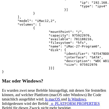
					"ip": "192.168.1.112",

					"type": "ipv4"

				}]

  		}

	],

	"model": "iMac12,2",

	"volumes": [

		{

			"mountPoint": "/",

			"capacity": 975922976,

			"available": 781188216,

			"filesystem": "hfs",

                        "name": "iMac-27-Program6",

			"disk": {

                                "identifier": "87547BDD
				"interface": "SATA",

				"description": "WDC WD1001FALS-403AA0",

				"size": 975922976

			}}]

}
Mac oder Windows?
Es wurden zwei neue Befehle hinzugefügt, mit denen Sie feststellen
können, auf welcher Plattform (macOS oder Windows) Ihr Code
tatsächlich ausgeführt wird:
Is macOS
und
Is Windows
.
Infolgedessen wird der Befehl
_o_PLATFORM PROPERTIES
Befehl für diesen Zweck nicht mehr benötigt.