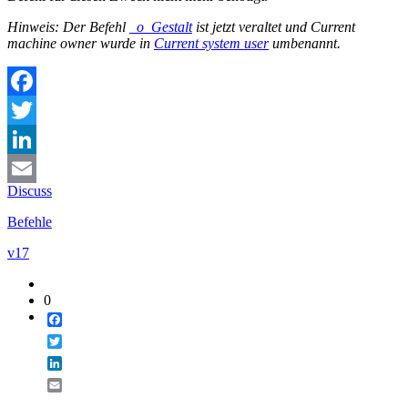
Hinweis: Der Befehl
_o_Gestalt
ist jetzt veraltet und
Current
machine owner
wurde in
Current system user
umbenannt.
Facebook
Twitter
LinkedIn
Discuss
Email
Befehle
v17
0
Facebook
Twitter
LinkedIn
Email