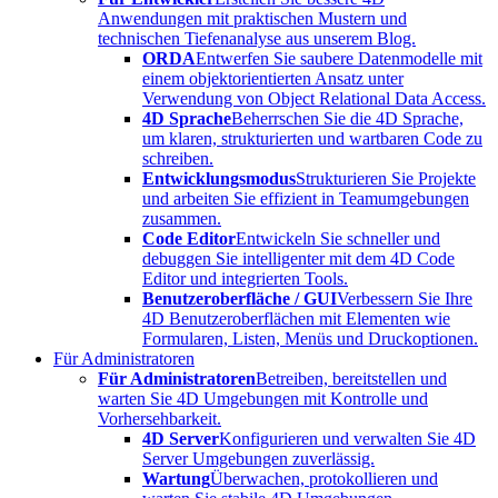
Anwendungen mit praktischen Mustern und
technischen Tiefenanalyse aus unserem Blog.
ORDA
Entwerfen Sie saubere Datenmodelle mit
einem objektorientierten Ansatz unter
Verwendung von Object Relational Data Access.
4D Sprache
Beherrschen Sie die 4D Sprache,
um klaren, strukturierten und wartbaren Code zu
schreiben.
Entwicklungsmodus
Strukturieren Sie Projekte
und arbeiten Sie effizient in Teamumgebungen
zusammen.
Code Editor
Entwickeln Sie schneller und
debuggen Sie intelligenter mit dem 4D Code
Editor und integrierten Tools.
Benutzeroberfläche / GUI
Verbessern Sie Ihre
4D Benutzeroberflächen mit Elementen wie
Formularen, Listen, Menüs und Druckoptionen.
Für Administratoren
Für Administratoren
Betreiben, bereitstellen und
warten Sie 4D Umgebungen mit Kontrolle und
Vorhersehbarkeit.
4D Server
Konfigurieren und verwalten Sie 4D
Server Umgebungen zuverlässig.
Wartung
Überwachen, protokollieren und