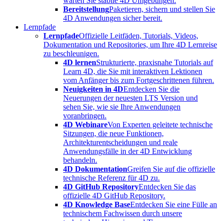
warten Sie stabile 4D Umgebungen.
Bereitstellung
Paketieren, sichern und stellen Sie
4D Anwendungen sicher bereit.
Lernpfade
Lernpfade
Offizielle Leitfäden, Tutorials, Videos,
Dokumentation und Repositories, um Ihre 4D Lernreise
zu beschleunigen.
4D lernen
Strukturierte, praxisnahe Tutorials auf
Learn 4D, die Sie mit interaktiven Lektionen
vom Anfänger bis zum Fortgeschrittenen führen.
Neuigkeiten in 4D
Entdecken Sie die
Neuerungen der neuesten LTS Version und
sehen Sie, wie sie Ihre Anwendungen
voranbringen.
4D Webinare
Von Experten geleitete technische
Sitzungen, die neue Funktionen,
Architekturentscheidungen und reale
Anwendungsfälle in der 4D Entwicklung
behandeln.
4D Dokumentation
Greifen Sie auf die offizielle
technische Referenz für 4D zu.
4D GitHub Repository
Entdecken Sie das
offizielle 4D GitHub Repository.
4D Knowledge Base
Entdecken Sie eine Fülle an
technischem Fachwissen durch unsere