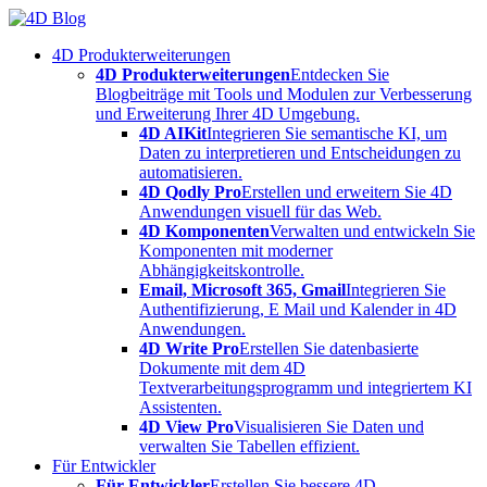
Skip
to
4D Produkterweiterungen
content
4D Produkterweiterungen
Entdecken Sie
Blogbeiträge mit Tools und Modulen zur Verbesserung
und Erweiterung Ihrer 4D Umgebung.
4D AIKit
Integrieren Sie semantische KI, um
Daten zu interpretieren und Entscheidungen zu
automatisieren.
4D Qodly Pro
Erstellen und erweitern Sie 4D
Anwendungen visuell für das Web.
4D Komponenten
Verwalten und entwickeln Sie
Komponenten mit moderner
Abhängigkeitskontrolle.
Email, Microsoft 365, Gmail
Integrieren Sie
Authentifizierung, E Mail und Kalender in 4D
Anwendungen.
4D Write Pro
Erstellen Sie datenbasierte
Dokumente mit dem 4D
Textverarbeitungsprogramm und integriertem KI
Assistenten.
4D View Pro
Visualisieren Sie Daten und
verwalten Sie Tabellen effizient.
Für Entwickler
Für Entwickler
Erstellen Sie bessere 4D