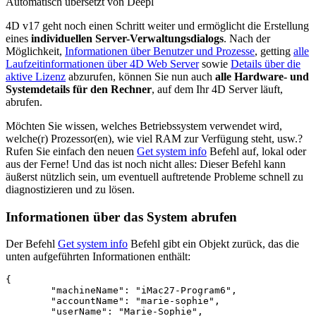
Automatisch übersetzt von Deepl
4D v17 geht noch einen Schritt weiter und ermöglicht die Erstellung
eines
individuellen
Server-Verwaltungsdialogs
. Nach der
Möglichkeit,
Informationen über Benutzer und Prozesse
,
getting
alle
Laufzeitinformationen über 4D Web Server
sowie
Details über die
aktive Lizenz
abzurufen, können Sie nun auch
alle Hardware- und
Systemdetails für den Rechner
, auf dem Ihr 4D Server läuft,
abrufen.
Möchten Sie wissen, welches Betriebssystem verwendet wird,
welche(r) Prozessor(en), wie viel RAM zur Verfügung steht, usw.?
Rufen Sie einfach den neuen
Get system info
Befehl auf, lokal oder
aus der Ferne! Und das ist noch nicht alles: Dieser Befehl kann
äußerst nützlich sein, um eventuell auftretende Probleme schnell zu
diagnostizieren und zu lösen.
Informationen über das System abrufen
Der Befehl
Get system info
Befehl gibt ein Objekt zurück, das die
unten aufgeführten Informationen enthält:
{

        "machineName": "iMac27-Program6",

	"accountName": "marie-sophie",

	"userName": "Marie-Sophie",
