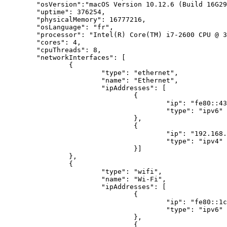
	"osVersion":"macOS Version 10.12.6 (Build 16G29)",

	"uptime": 376254,

	"physicalMemory": 16777216,

	"osLanguage": "fr",

	"processor": "Intel(R) Core(TM) i7-2600 CPU @ 3.40GHz",

	"cores": 4,

	"cpuThreads": 8,

	"networkInterfaces": [

		{

			"type": "ethernet",

			"name": "Ethernet",

			"ipAddresses": [

				{

					"ip": "fe80::433:3543:bb7a:89f5",

					"type": "ipv6"

				},

				{

					"ip": "192.168.18.7",

					"type": "ipv4"

				}]

		},

		{

			"type": "wifi",

			"name": "Wi-Fi",

			"ipAddresses": [

				{

					"ip": "fe80::1c30:3e27:fc9e:a37e",

					"type": "ipv6"

				},

				{
