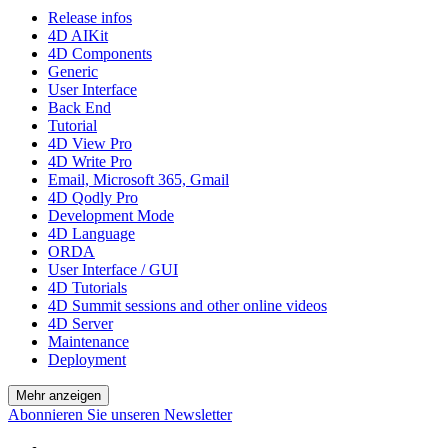
Release infos
4D AIKit
4D Components
Generic
User Interface
Back End
Tutorial
4D View Pro
4D Write Pro
Email, Microsoft 365, Gmail
4D Qodly Pro
Development Mode
4D Language
ORDA
User Interface / GUI
4D Tutorials
4D Summit sessions and other online videos
4D Server
Maintenance
Deployment
Mehr anzeigen
Abonnieren Sie unseren Newsletter