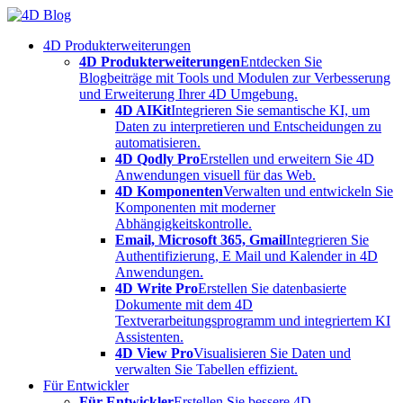
Skip
to
4D Produkterweiterungen
content
4D Produkterweiterungen
Entdecken Sie
Blogbeiträge mit Tools und Modulen zur Verbesserung
und Erweiterung Ihrer 4D Umgebung.
4D AIKit
Integrieren Sie semantische KI, um
Daten zu interpretieren und Entscheidungen zu
automatisieren.
4D Qodly Pro
Erstellen und erweitern Sie 4D
Anwendungen visuell für das Web.
4D Komponenten
Verwalten und entwickeln Sie
Komponenten mit moderner
Abhängigkeitskontrolle.
Email, Microsoft 365, Gmail
Integrieren Sie
Authentifizierung, E Mail und Kalender in 4D
Anwendungen.
4D Write Pro
Erstellen Sie datenbasierte
Dokumente mit dem 4D
Textverarbeitungsprogramm und integriertem KI
Assistenten.
4D View Pro
Visualisieren Sie Daten und
verwalten Sie Tabellen effizient.
Für Entwickler
Für Entwickler
Erstellen Sie bessere 4D