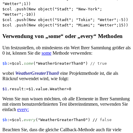
"Wetter";1))
$col
.
push
(
New object
("Stadt"; "New-York";
"Wetter";-10))
$col
.
push
(
New object
("Stadt"; "Tokio"; "Wetter";-5))
$col
.
push
(
New object
("Stadt"; "Miami"; "Wetter";15))
Verwendung von „some“ oder „every“ Methoden
Um festzustellen, ob mindestens ein Wert Ihrer Sammlung größer als
0 ist, können Sie die
some
Methode verwenden:
$b
:=$col.
some
("WeatherGreaterThan0")
// true
wobei
WeatherGreaterThan0
eine Projektmethode ist, die als
Rückruf verwendet wird, wie folgt:
$1
.
result
:=$1.
value.Weather
>0
Wenn Sie nun wissen möchten, ob alle Elemente in Ihrer Sammlung
mit einem benutzerdefinierten Test übereinstimmen, verwenden Sie
einfach
every:
$b
:=$col.
every
("WeatherGreaterThan0") //
false
Beachten Sie, dass die gleiche Callback-Methode auch für viele