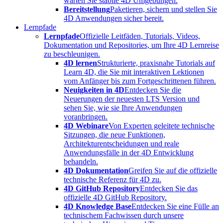
warten Sie stabile 4D Umgebungen.
Bereitstellung
Paketieren, sichern und stellen Sie
4D Anwendungen sicher bereit.
Lernpfade
Lernpfade
Offizielle Leitfäden, Tutorials, Videos,
Dokumentation und Repositories, um Ihre 4D Lernreise
zu beschleunigen.
4D lernen
Strukturierte, praxisnahe Tutorials auf
Learn 4D, die Sie mit interaktiven Lektionen
vom Anfänger bis zum Fortgeschrittenen führen.
Neuigkeiten in 4D
Entdecken Sie die
Neuerungen der neuesten LTS Version und
sehen Sie, wie sie Ihre Anwendungen
voranbringen.
4D Webinare
Von Experten geleitete technische
Sitzungen, die neue Funktionen,
Architekturentscheidungen und reale
Anwendungsfälle in der 4D Entwicklung
behandeln.
4D Dokumentation
Greifen Sie auf die offizielle
technische Referenz für 4D zu.
4D GitHub Repository
Entdecken Sie das
offizielle 4D GitHub Repository.
4D Knowledge Base
Entdecken Sie eine Fülle an
technischem Fachwissen durch unsere