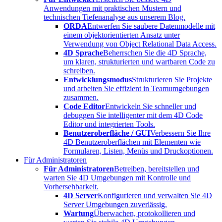
Anwendungen mit praktischen Mustern und
technischen Tiefenanalyse aus unserem Blog.
ORDA
Entwerfen Sie saubere Datenmodelle mit
einem objektorientierten Ansatz unter
Verwendung von Object Relational Data Access.
4D Sprache
Beherrschen Sie die 4D Sprache,
um klaren, strukturierten und wartbaren Code zu
schreiben.
Entwicklungsmodus
Strukturieren Sie Projekte
und arbeiten Sie effizient in Teamumgebungen
zusammen.
Code Editor
Entwickeln Sie schneller und
debuggen Sie intelligenter mit dem 4D Code
Editor und integrierten Tools.
Benutzeroberfläche / GUI
Verbessern Sie Ihre
4D Benutzeroberflächen mit Elementen wie
Formularen, Listen, Menüs und Druckoptionen.
Für Administratoren
Für Administratoren
Betreiben, bereitstellen und
warten Sie 4D Umgebungen mit Kontrolle und
Vorhersehbarkeit.
4D Server
Konfigurieren und verwalten Sie 4D
Server Umgebungen zuverlässig.
Wartung
Überwachen, protokollieren und