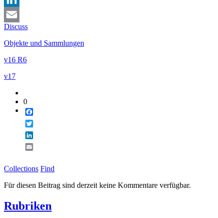
LinkedIn
Discuss
Email
Objekte und Sammlungen
v16 R6
v17
0
Facebook
Twitter
LinkedIn
Email
Collections
Find
Für diesen Beitrag sind derzeit keine Kommentare verfügbar.
Rubriken