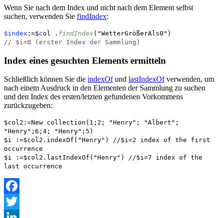
Wenn Sie nach dem Index und nicht nach dem Element selbst
suchen, verwenden Sie
findIndex
:
$index
:=$
c
ol
.
findIndex
("WetterGrößerAls0")
// $i=0 (erster Index der Sammlung)
Index eines gesuchten Elements ermitteln
Schließlich können Sie die
indexOf
und
lastIndexOf
verwenden, um
nach einem Ausdruck in den Elementen der Sammlung zu suchen
und den Index des ersten/letzten gefundenen Vorkommens
zurückzugeben:
$col2
:=
New collection
(1;2; "Henry"; "Albert";
"Henry";6;4; "Henry";5)
$i
:=
$col2
.
indexOf
("Henry")
//$i=2 index of the first
occurrence
$i
:=
$col2
.
lastIndexOf
("Henry")
//$i=7 index of the
last occurrence
Facebook
Twitter