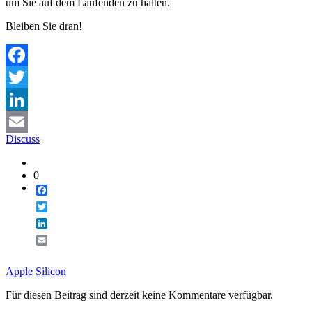
um Sie auf dem Laufenden zu halten.
Bleiben Sie dran!
Facebook
Twitter
LinkedIn
Discuss
Email
0
Facebook
Twitter
LinkedIn
Email
Apple
Silicon
Für diesen Beitrag sind derzeit keine Kommentare verfügbar.