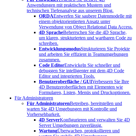
Anwendungen mit praktischen Mustern und
technischen Tiefenanalyse aus unserem Blog.
ORDA
Entwerfen Sie saubere Datenmodelle mit
einem objektorientierten Ansatz unter
Verwendung von Object Relational Data Access.
4D Sprache
Beherrschen Sie die 4D Sprache,
um klaren, strukturierten und wartbaren Code zu
schreiben.
Entwicklungsmodus
Strukturieren Sie Projekte
und arbeiten Sie effizient in Teamumgebungen
zusammen.
Code Editor
Entwickeln Sie schneller und
debuggen Sie intelligenter mit dem 4D Code
Editor und integrierten Tools.
Benutzeroberfläche / GUI
Verbessern Sie Ihre
4D Benutzeroberflächen mit Elementen wie
Formularen, Listen, Menüs und Druckoptionen.
Für Administratoren
Für Administratoren
Betreiben, bereitstellen und
warten Sie 4D Umgebungen mit Kontrolle und
Vorhersehbarkeit.
4D Server
Konfigurieren und verwalten Sie 4D
Server Umgebungen zuverlässig.
Wartung
Überwachen, protokollieren und