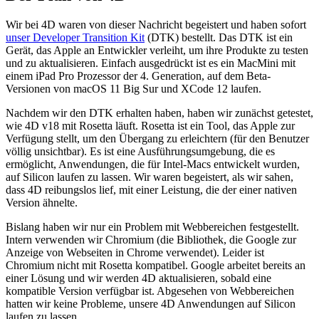
Wir bei 4D waren von dieser Nachricht begeistert und haben sofort
unser Developer Transition Kit
(DTK) bestellt. Das DTK ist ein
Gerät, das Apple an Entwickler verleiht, um ihre Produkte zu testen
und zu aktualisieren. Einfach ausgedrückt ist es ein MacMini mit
einem iPad Pro Prozessor der 4. Generation, auf dem Beta-
Versionen von macOS 11 Big Sur und XCode 12 laufen.
Nachdem wir den DTK erhalten haben, haben wir zunächst getestet,
wie 4D v18 mit Rosetta läuft. Rosetta ist ein Tool, das Apple zur
Verfügung stellt, um den Übergang zu erleichtern (für den Benutzer
völlig unsichtbar). Es ist eine Ausführungsumgebung, die es
ermöglicht, Anwendungen, die für Intel-Macs entwickelt wurden,
auf Silicon laufen zu lassen. Wir waren begeistert, als wir sahen,
dass 4D reibungslos lief, mit einer Leistung, die der einer nativen
Version ähnelte.
Bislang haben wir nur ein Problem mit Webbereichen festgestellt.
Intern verwenden wir Chromium (die Bibliothek, die Google zur
Anzeige von Webseiten in Chrome verwendet). Leider ist
Chromium nicht mit Rosetta kompatibel. Google arbeitet bereits an
einer Lösung und wir werden 4D aktualisieren, sobald eine
kompatible Version verfügbar ist. Abgesehen von Webbereichen
hatten wir keine Probleme, unsere 4D Anwendungen auf Silicon
laufen zu lassen.