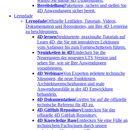
warten Sie stabile 4D Umgebungen.
Bereitstellung
Paketieren, sichern und stellen Sie
4D Anwendungen sicher bereit.
Lernpfade
Lernpfade
Offizielle Leitfäden, Tutorials, Videos,
Dokumentation und Repositories, um Ihre 4D Lernreise
zu beschleunigen.
4D lernen
Strukturierte, praxisnahe Tutorials auf
Learn 4D, die Sie mit interaktiven Lektionen
vom Anfänger bis zum Fortgeschrittenen führen.
Neuigkeiten in 4D
Entdecken Sie die
Neuerungen der neuesten LTS Version und
sehen Sie, wie sie Ihre Anwendungen
voranbringen.
4D Webinare
Von Experten geleitete technische
Sitzungen, die neue Funktionen,
Architekturentscheidungen und reale
Anwendungsfälle in der 4D Entwicklung
behandeln.
4D Dokumentation
Greifen Sie auf die offizielle
technische Referenz für 4D zu.
4D GitHub Repository
Entdecken Sie das
offizielle 4D GitHub Repository.
4D Knowledge Base
Entdecken Sie eine Fülle an
technischem Fachwissen durch unsere