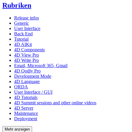
Rubriken
Release infos
Generic
User Interface
Back End
Tutorial
4D AIKit
4D Components
4D View Pro
4D Write Pro
Email, Microsoft 365, Gmail
4D Qodly Pro
Development Mode
4D Language
ORDA
User Interface / GUI
4D Tutorials
4D Summit sessions and other online videos
4D Server
Maintenance
Deployment
Mehr anzeigen