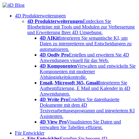
Skip
to
4D Produkterweiterungen
content
4D Produkterweiterungen
Entdecken Sie
Blogbeiträge mit Tools und Modulen zur Verbesserung
und Erweiterung Ihrer 4D Umgebung.
4D AIKit
Integrieren Sie semantische KI, um
Daten zu interpretieren und Entscheidungen zu
automatisieren.
4D Qodly Pro
Erstellen und erweitern Sie 4D
Anwendungen visuell für das Web.
4D Komponenten
Verwalten und entwickeln Sie
Komponenten mit moderner
Abhängigkeitskontrolle.
Email, Microsoft 365, Gmail
Integrieren Sie
Authentifizierung, E Mail und Kalender in 4D
Anwendungen.
4D Write Pro
Erstellen Sie datenbasierte
Dokumente mit dem 4D
Textverarbeitungsprogramm und integriertem KI
Assistenten.
4D View Pro
Visualisieren Sie Daten und
verwalten Sie Tabellen effizient.
Für Entwickler
Für Entwickler
Erstellen Sie bessere 4D