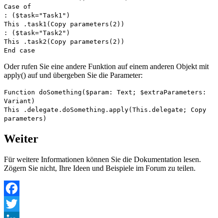
Case of
: (
$task
="Task1")
This
.
task1
(
Copy parameters
(2))
: (
$task
="Task2")
This
.
task2
(
Copy parameters
(2))
End case
Oder rufen Sie eine andere Funktion auf einem anderen Objekt mit
apply() auf und übergeben Sie die Parameter:
Function doSomething
(
$param
:
Text
;
$extraParameters
:
Variant
)
This
.
delegate
.
doSomething
.
apply
(
This
.
delegate
;
Copy
parameters
)
Weiter
Für weitere Informationen können Sie die Dokumentation lesen.
Zögern Sie nicht, Ihre Ideen und Beispiele im Forum zu teilen.
Facebook