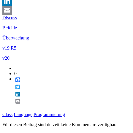
Twitter
LinkedIn
Discuss
Email
Befehle
Überwachung
v19 R5
v20
0
Facebook
Twitter
LinkedIn
Email
Class
Language
Programmierung
Für diesen Beitrag sind derzeit keine Kommentare verfügbar.