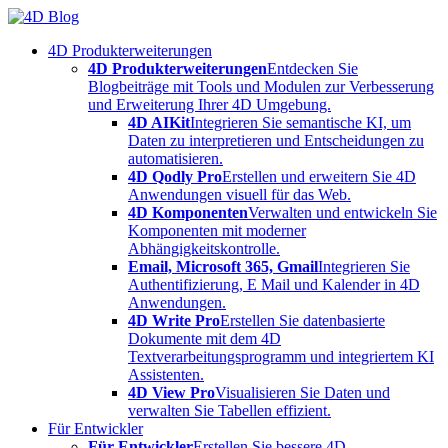
Skip
to
4D Produkterweiterungen
content
4D Produkterweiterungen
Entdecken Sie
Blogbeiträge mit Tools und Modulen zur Verbesserung
und Erweiterung Ihrer 4D Umgebung.
4D AIKit
Integrieren Sie semantische KI, um
Daten zu interpretieren und Entscheidungen zu
automatisieren.
4D Qodly Pro
Erstellen und erweitern Sie 4D
Anwendungen visuell für das Web.
4D Komponenten
Verwalten und entwickeln Sie
Komponenten mit moderner
Abhängigkeitskontrolle.
Email, Microsoft 365, Gmail
Integrieren Sie
Authentifizierung, E Mail und Kalender in 4D
Anwendungen.
4D Write Pro
Erstellen Sie datenbasierte
Dokumente mit dem 4D
Textverarbeitungsprogramm und integriertem KI
Assistenten.
4D View Pro
Visualisieren Sie Daten und
verwalten Sie Tabellen effizient.
Für Entwickler
Für Entwickler
Erstellen Sie bessere 4D