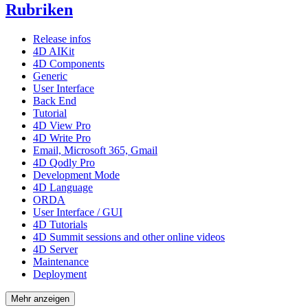
Rubriken
Release infos
4D AIKit
4D Components
Generic
User Interface
Back End
Tutorial
4D View Pro
4D Write Pro
Email, Microsoft 365, Gmail
4D Qodly Pro
Development Mode
4D Language
ORDA
User Interface / GUI
4D Tutorials
4D Summit sessions and other online videos
4D Server
Maintenance
Deployment
Mehr anzeigen