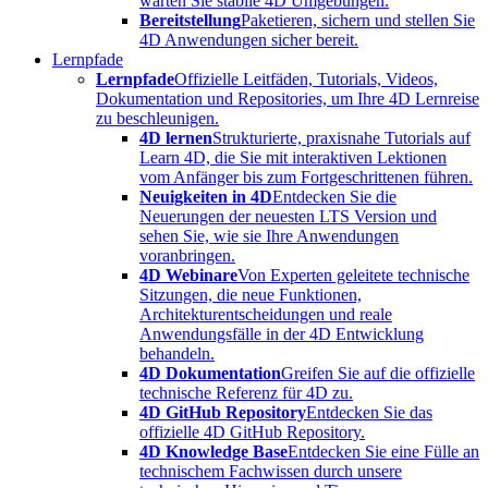
warten Sie stabile 4D Umgebungen.
Bereitstellung
Paketieren, sichern und stellen Sie
4D Anwendungen sicher bereit.
Lernpfade
Lernpfade
Offizielle Leitfäden, Tutorials, Videos,
Dokumentation und Repositories, um Ihre 4D Lernreise
zu beschleunigen.
4D lernen
Strukturierte, praxisnahe Tutorials auf
Learn 4D, die Sie mit interaktiven Lektionen
vom Anfänger bis zum Fortgeschrittenen führen.
Neuigkeiten in 4D
Entdecken Sie die
Neuerungen der neuesten LTS Version und
sehen Sie, wie sie Ihre Anwendungen
voranbringen.
4D Webinare
Von Experten geleitete technische
Sitzungen, die neue Funktionen,
Architekturentscheidungen und reale
Anwendungsfälle in der 4D Entwicklung
behandeln.
4D Dokumentation
Greifen Sie auf die offizielle
technische Referenz für 4D zu.
4D GitHub Repository
Entdecken Sie das
offizielle 4D GitHub Repository.
4D Knowledge Base
Entdecken Sie eine Fülle an
technischem Fachwissen durch unsere