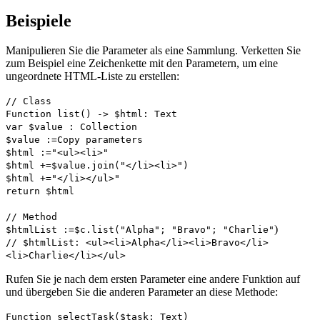
Beispiele
Manipulieren Sie die Parameter als eine Sammlung. Verketten Sie
zum Beispiel eine Zeichenkette mit den Parametern, um eine
ungeordnete HTML-Liste zu erstellen:
// Class
Function list
() ->
$html
:
Text
var
$value
:
Collection
$value
:=
Copy parameters
$html
:="<ul><li>"
$html
+=
$value
.
join
("</li><li>")
$html
+="</li></ul>"
return
$html
// Method
)
$htmlList
:=
$c
.
list
("Alpha"; "Bravo"; "Charlie"
// $htmlList: <ul><li>Alpha</li><li>Bravo</li>
<li>Charlie</li></ul>
Rufen Sie je nach dem ersten Parameter eine andere Funktion auf
und übergeben Sie die anderen Parameter an diese Methode:
Function selectTask
(
$task
:
Text
)