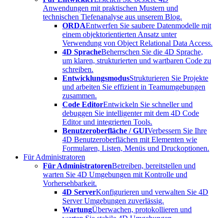
Anwendungen mit praktischen Mustern und
technischen Tiefenanalyse aus unserem Blog.
ORDA
Entwerfen Sie saubere Datenmodelle mit
einem objektorientierten Ansatz unter
Verwendung von Object Relational Data Access.
4D Sprache
Beherrschen Sie die 4D Sprache,
um klaren, strukturierten und wartbaren Code zu
schreiben.
Entwicklungsmodus
Strukturieren Sie Projekte
und arbeiten Sie effizient in Teamumgebungen
zusammen.
Code Editor
Entwickeln Sie schneller und
debuggen Sie intelligenter mit dem 4D Code
Editor und integrierten Tools.
Benutzeroberfläche / GUI
Verbessern Sie Ihre
4D Benutzeroberflächen mit Elementen wie
Formularen, Listen, Menüs und Druckoptionen.
Für Administratoren
Für Administratoren
Betreiben, bereitstellen und
warten Sie 4D Umgebungen mit Kontrolle und
Vorhersehbarkeit.
4D Server
Konfigurieren und verwalten Sie 4D
Server Umgebungen zuverlässig.
Wartung
Überwachen, protokollieren und