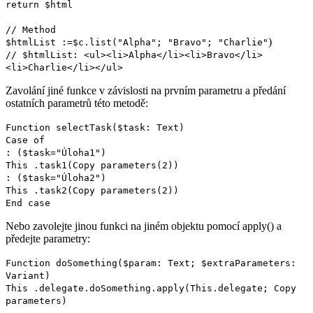
return
$html
// Method
)
$htmlList
:=
$c
.
list
("Alpha"; "Bravo"; "Charlie"
// $htmlList: <ul><li>Alpha</li><li>Bravo</li>
<li>Charlie</li></ul>
Zavolání jiné funkce v závislosti na prvním parametru a předání
ostatních parametrů této metodě:
Function selectTask
(
$task
:
Text
)
Case of
: (
$task
="Úloha1")
This
.
task1
(
Copy parameters
(2))
: (
$task
="Úloha2")
This
.
task2
(
Copy parameters
(2))
End case
Nebo zavolejte jinou funkci na jiném objektu pomocí apply() a
předejte parametry:
Function doSomething
(
$param
:
Text
;
$extraParameters
:
Variant
)
This
.
delegate
.
doSomething
.
apply
(
This
.
delegate
;
Copy
parameters
)