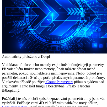
Automaticky přeloženo z Deepl
V deklaraci funkce nebo metody explicitně definujete její parametry.
Při volání této funkce nebo metody jí pak můžete předat méně
parametrů, pokud jsou některé z nich nepovinné. Nebo, pokud jste
použili deklaraci s ${n}, je počet předávaných parametrů proměnný.
V takovém případě použijete
Count Parameters
příkaz s cyklem nad
argumenty. Tento kód funguje bezchybně. Přesto je trochu
těžkopádný.
Požádali jste nás o lehčí způsob zpracování parametrů a my jsme vás
vyslyšeli. Počínaje verzí 4D v19 R5 vám nabízíme nový příkaz,