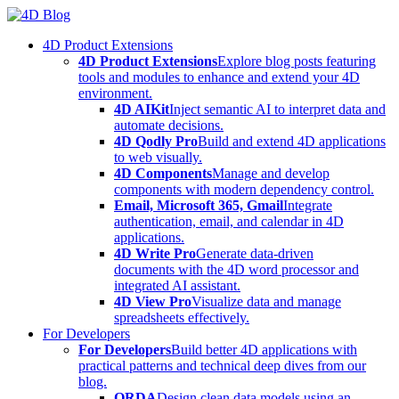
Skip
to
4D Product Extensions
content
4D Product Extensions
Explore blog posts featuring
tools and modules to enhance and extend your 4D
environment.
4D AIKit
Inject semantic AI to interpret data and
automate decisions.
4D Qodly Pro
Build and extend 4D applications
to web visually.
4D Components
Manage and develop
components with modern dependency control.
Email, Microsoft 365, Gmail
Integrate
authentication, email, and calendar in 4D
applications.
4D Write Pro
Generate data-driven
documents with the 4D word processor and
integrated AI assistant.
4D View Pro
Visualize data and manage
spreadsheets effectively.
For Developers
For Developers
Build better 4D applications with
practical patterns and technical deep dives from our
blog.
ORDA
Design clean data models using an