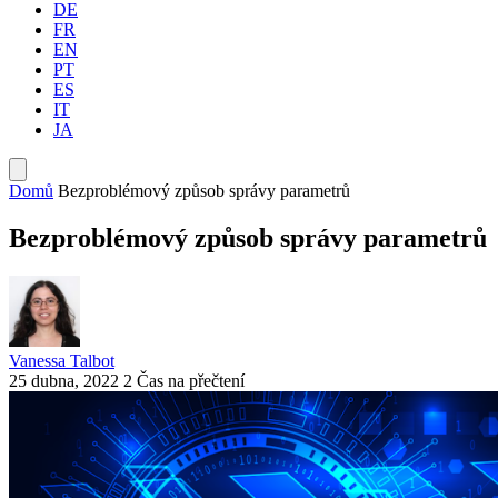
DE
FR
EN
PT
ES
IT
JA
Domů
Bezproblémový způsob správy parametrů
Bezproblémový způsob správy parametrů
Vanessa Talbot
25 dubna, 2022
2 Čas na přečtení