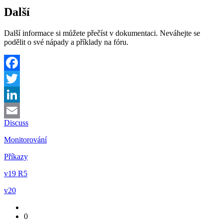
Další
Další informace si můžete přečíst v dokumentaci. Neváhejte se
podělit o své nápady a příklady na fóru.
Facebook
Twitter
LinkedIn
Discuss
Email
Monitorování
Příkazy
v19 R5
v20
0