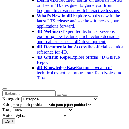
Learn 4D
Structured, hands-on tutorials hosted
on Learn 4D, designed to guide you from
beginner to advanced with interactive lessons.
What’s New in 4D
Explore what’s new in the
latest LTS release and see how it moves your
applications forward.
4D Webinars
Expert-led technical sessions
exploring new features, architecture decisions,
and real use cases in 4D development.
4D Documentation
Access the official technical
reference for 4D.
4D GitHub Repo
Explore official 4D GitHub
Repo.
4D Knowledge Base
Explore a wealth of
technical expertise through our Tech Notes and
Tips.
Kategorie
Kdo jsou jejich poddaní
Tagy
Autor
CS
?