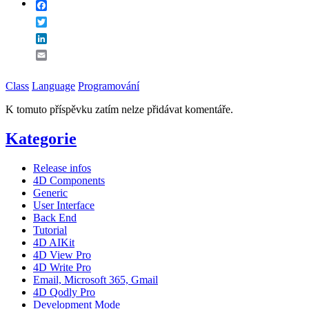
Facebook
Twitter
LinkedIn
Email
Class
Language
Programování
K tomuto příspěvku zatím nelze přidávat komentáře.
Kategorie
Release infos
4D Components
Generic
User Interface
Back End
Tutorial
4D AIKit
4D View Pro
4D Write Pro
Email, Microsoft 365, Gmail
4D Qodly Pro
Development Mode