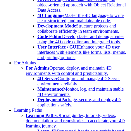
object-oriented approach with Object Relational
Data Access.
4D Language
Master the 4D language to write
clear, structured, and maintainable code.
Development Mode
Structure projects and
collaborate efficiently in team environments.
Code Editor
Develop faster and debug smarter
using the 4D code editor and integrated tools.
User Interface / GUI
Enhance your 4D user
interfaces with elements like forms, lists, menus,
and printing options.
For Admins
For Admins
Operate, deploy, and maintain 4D
environments with control and predictability.
4D Server
Configure and manage 4D Server
environments reliably.
Maintenance
Monitor, log, and maintain stable
4D environments.
Deployment
Package, secure, and deploy 4D
applications safely.
Learning Paths
Learning Paths
Official guides, tutorials, videos,
documentation, and repositories to accelerate your 4D
learning journey.