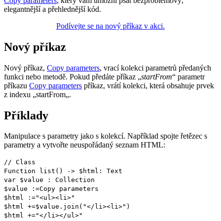
Copy parameters
, který vám umožní psát bezproblémový,
elegantnější a přehlednější kód.
Podívejte se na nový příkaz v akci.
Nový příkaz
Nový příkaz,
Copy parameters
, vrací kolekci parametrů předaných
funkci nebo metodě. Pokud předáte příkaz „
startFrom
“ parametr
příkazu
Copy parameters
příkaz, vrátí kolekci, která obsahuje prvek
z indexu „
startFrom
„.
Příklady
Manipulace s parametry jako s kolekcí. Například spojte řetězec s
parametry a vytvořte neuspořádaný seznam HTML:
// Class
Function list
() ->
$html
:
Text
var
$value
:
Collection
$value
:=
Copy parameters
$html
:="<ul><li>"
$html
+=
$value
.
join
("</li><li>")
$html
+="</li></ul>"