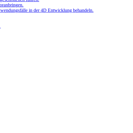
oranbringen.
Anwendungsfälle in der 4D Entwicklung behandeln.
.