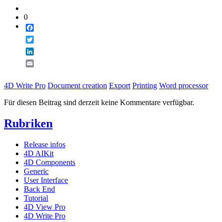
0
Facebook
Twitter
LinkedIn
Email
4D Write Pro
Document creation
Export
Printing
Word processor
Für diesen Beitrag sind derzeit keine Kommentare verfügbar.
Rubriken
Release infos
4D AIKit
4D Components
Generic
User Interface
Back End
Tutorial
4D View Pro
4D Write Pro