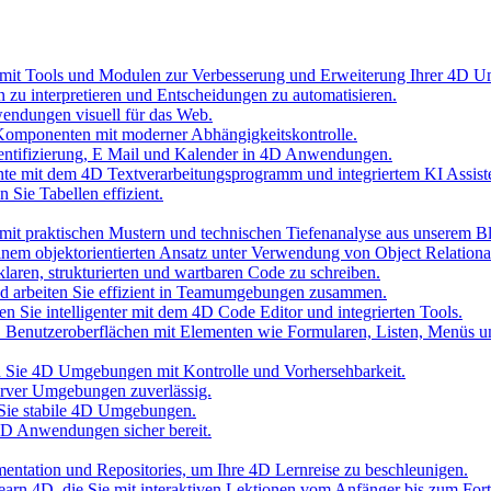
 mit Tools und Modulen zur Verbesserung und Erweiterung Ihrer 4D 
n zu interpretieren und Entscheidungen zu automatisieren.
wendungen visuell für das Web.
Komponenten mit moderner Abhängigkeitskontrolle.
hentifizierung, E Mail und Kalender in 4D Anwendungen.
nte mit dem 4D Textverarbeitungsprogramm und integriertem KI Assist
 Sie Tabellen effizient.
it praktischen Mustern und technischen Tiefenanalyse aus unserem B
inem objektorientierten Ansatz unter Verwendung von Object Relationa
laren, strukturierten und wartbaren Code zu schreiben.
und arbeiten Sie effizient in Teamumgebungen zusammen.
n Sie intelligenter mit dem 4D Code Editor und integrierten Tools.
D Benutzeroberflächen mit Elementen wie Formularen, Listen, Menüs 
ten Sie 4D Umgebungen mit Kontrolle und Vorhersehbarkeit.
erver Umgebungen zuverlässig.
 Sie stabile 4D Umgebungen.
 4D Anwendungen sicher bereit.
umentation und Repositories, um Ihre 4D Lernreise zu beschleunigen.
 Learn 4D, die Sie mit interaktiven Lektionen vom Anfänger bis zum Fort