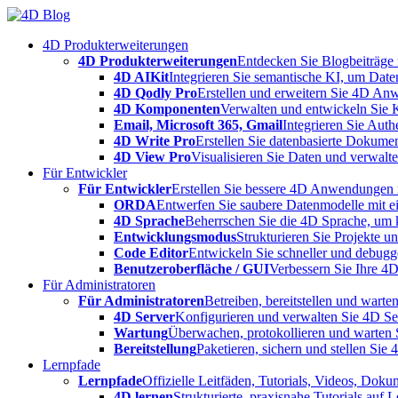
Skip
to
4D Produkterweiterungen
content
4D Produkterweiterungen
Entdecken Sie Blogbeiträge
4D AIKit
Integrieren Sie semantische KI, um Date
4D Qodly Pro
Erstellen und erweitern Sie 4D An
4D Komponenten
Verwalten und entwickeln Sie 
Email, Microsoft 365, Gmail
Integrieren Sie Aut
4D Write Pro
Erstellen Sie datenbasierte Dokume
4D View Pro
Visualisieren Sie Daten und verwalten
Für Entwickler
Für Entwickler
Erstellen Sie bessere 4D Anwendungen m
ORDA
Entwerfen Sie saubere Datenmodelle mit e
4D Sprache
Beherrschen Sie die 4D Sprache, um k
Entwicklungsmodus
Strukturieren Sie Projekte 
Code Editor
Entwickeln Sie schneller und debugge
Benutzeroberfläche / GUI
Verbessern Sie Ihre 4
Für Administratoren
Für Administratoren
Betreiben, bereitstellen und war
4D Server
Konfigurieren und verwalten Sie 4D S
Wartung
Überwachen, protokollieren und warten
Bereitstellung
Paketieren, sichern und stellen Sie
Lernpfade
Lernpfade
Offizielle Leitfäden, Tutorials, Videos, Dok
4D lernen
Strukturierte, praxisnahe Tutorials auf