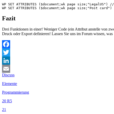
WP SET ATTRIBUTES ($document;wk page size;"LegalUS") //
WP SET ATTRIBUTES ($document;wk page size;"Post card") 
Fazit
Drei Funktionen in einer! Weniger Code (ein Attribut anstelle von zw
Druck oder Export definieren! Lassen Sie uns im Forum wissen, was 
Facebook
Twitter
LinkedIn
Discuss
Email
Elemente
Programmierung
20 R5
21