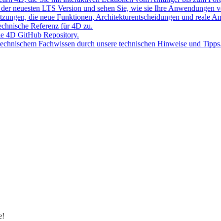
der neuesten LTS Version und sehen Sie, wie sie Ihre Anwendungen v
Sitzungen, die neue Funktionen, Architekturentscheidungen und reale 
 technische Referenz für 4D zu.
lle 4D GitHub Repository.
 technischem Fachwissen durch unsere technischen Hinweise und Tipps
e!