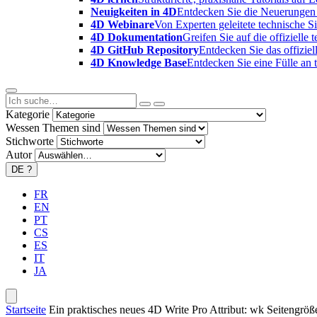
Neuigkeiten in 4D
Entdecken Sie die Neuerungen 
4D Webinare
Von Experten geleitete technische 
4D Dokumentation
Greifen Sie auf die offizielle
4D GitHub Repository
Entdecken Sie das offizie
4D Knowledge Base
Entdecken Sie eine Fülle an
Kategorie
Wessen Themen sind
Stichworte
Autor
DE
?
FR
EN
PT
CS
ES
IT
JA
Startseite
Ein praktisches neues 4D Write Pro Attribut: wk Seitengröß