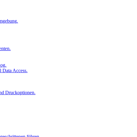
Umgebung.
enten.
log.
l Data Access.
und Druckoptionen.
geschrittenen führen.