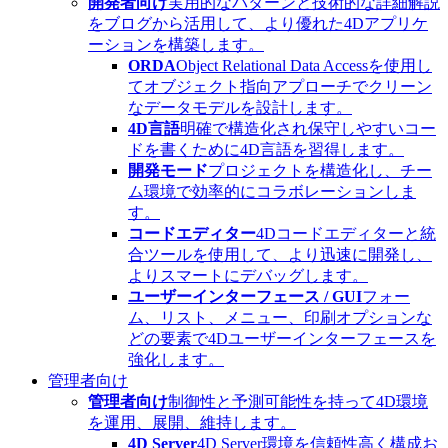
開発者向け
実用的なパターンと技術的な詳細解説
をブログから活用して、より優れた4Dアプリケ
ーションを構築します。
ORDA
Object Relational Data Accessを使用し
てオブジェクト指向アプローチでクリーン
なデータモデルを設計します。
4D言語
明確で構造化され保守しやすいコー
ドを書くために4D言語を習得します。
開発モード
プロジェクトを構造化し、チー
ム環境で効率的にコラボレーションしま
す。
コードエディター
4Dコードエディターと統
合ツールを使用して、より迅速に開発し、
よりスマートにデバッグします。
ユーザーインターフェース / GUI
フォー
ム、リスト、メニュー、印刷オプションな
どの要素で4Dユーザーインターフェースを
強化します。
管理者向け
管理者向け
制御性と予測可能性を持って4D環境
を運用、展開、維持します。
4D Server
4D Server環境を信頼性高く構成お