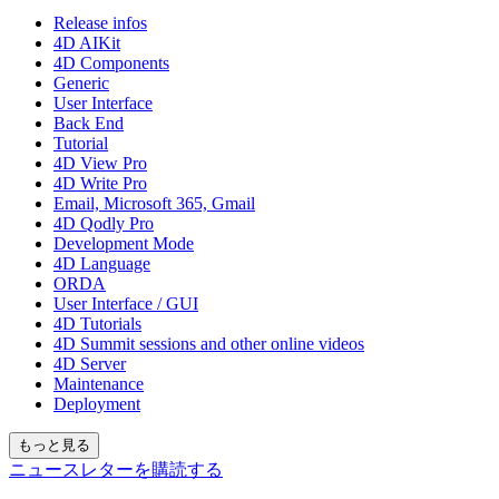
Release infos
4D AIKit
4D Components
Generic
User Interface
Back End
Tutorial
4D View Pro
4D Write Pro
Email, Microsoft 365, Gmail
4D Qodly Pro
Development Mode
4D Language
ORDA
User Interface / GUI
4D Tutorials
4D Summit sessions and other online videos
4D Server
Maintenance
Deployment
もっと見る
ニュースレターを購読する