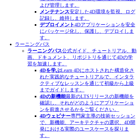
よび管理します。
メンテナンス
安定した4D環境を監視、ログ
記録し、維持します。
デプロイメント
4Dアプリケーションを安全
にパッケージ化し、保護し、デプロイしま
す。
ラーニングパス
ラーニングパス
公式ガイド、チュートリアル、動
画、ドキュメント、リポジトリを通じて4Dの学
習を加速します。
4Dを学ぶ
Learn 4Dにホストされた構造化さ
れた実践的なチュートリアルで、インタラ
クティブなレッスンを通じて初級から上級
までガイドします。
4Dの新機能
最新のLTSリリースの新機能を
確認し、それがどのようにアプリケーショ
ンを前進させるかをご覧ください。
4Dウェビナー
専門家主導の技術セッション
で、新機能、アーキテクチャの選択、4D開
発における実際のユースケースを探りま
す。