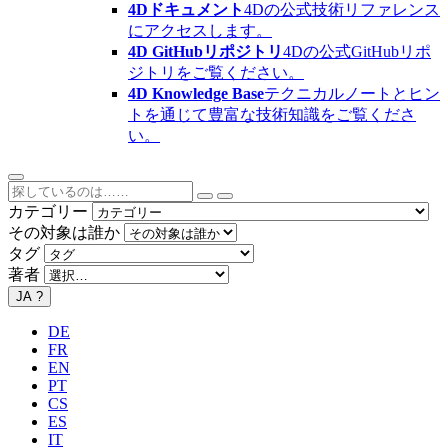
4Dドキュメント
4Dの公式技術リファレンス
にアクセスします。
4D GitHubリポジトリ
4Dの公式GitHubリポ
ジトリをご覧ください。
4D Knowledge Base
テクニカルノートとヒン
トを通じて豊富な技術知識をご覧くださ
い。
カテゴリー
その対象は誰か
タグ
著者
JA
?
DE
FR
EN
PT
CS
ES
IT