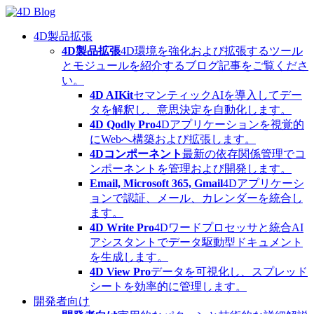
Skip
to
content
4D製品拡張
4D製品拡張
4D環境を強化および拡張するツール
とモジュールを紹介するブログ記事をご覧くださ
い。
4D AIKit
セマンティックAIを導入してデー
タを解釈し、意思決定を自動化します。
4D Qodly Pro
4Dアプリケーションを視覚的
にWebへ構築および拡張します。
4Dコンポーネント
最新の依存関係管理でコ
ンポーネントを管理および開発します。
Email, Microsoft 365, Gmail
4Dアプリケーシ
ョンで認証、メール、カレンダーを統合し
ます。
4D Write Pro
4Dワードプロセッサと統合AI
アシスタントでデータ駆動型ドキュメント
を生成します。
4D View Pro
データを可視化し、スプレッド
シートを効率的に管理します。
開発者向け