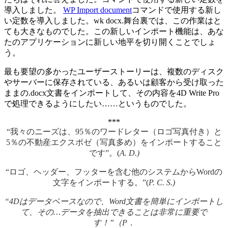
導入しました。
WP Import document
コマンドで使用する新し
い定数を導入しました。
wk docx
.舞台裏では、この作業はと
ても大きなものでした。この新しいインポート機能は、あな
たのアプリケーションに新しい地平を切り開くことでしょ
う。
最も要望の多かったユーザーストーリーは、複数のディスク
やサーバーに保存されている、あるいは顧客から受け取った
ままの.docx文書をインポートして、その内容を4D Write Pro
で処理できるようにしたい……というものでした。
***
“我々のニーズは、95％のワードレター（ロゴ写真付き）と
5％の不動産エクスポゼ（写真多め）をインポートすること
です”。(
A. D.)
“ロゴ、ヘッダー、フッターを含む他のシステムからWordの
文字をインポートする。”(
P. C. S.)
“4Dはデータベースなので、Word文書を簡単にインポートし
て、その…データを抽出できることは非常に重要で
す！”（P．