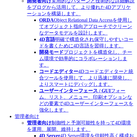
開発者向け
実用的なパターンと技術的な詳細解説
をブログから活用して、より優れた4Dアプリケ
ーションを構築します。
ORDA
Object Relational Data Accessを使用し
てオブジェクト指向アプローチでクリーン
なデータモデルを設計します。
4D言語
明確で構造化され保守しやすいコー
ドを書くために4D言語を習得します。
開発モード
プロジェクトを構造化し、チー
ム環境で効率的にコラボレーションしま
す。
コードエディター
4Dコードエディターと統
合ツールを使用して、より迅速に開発し、
よりスマートにデバッグします。
ユーザーインターフェース / GUI
フォー
ム、リスト、メニュー、印刷オプションな
どの要素で4Dユーザーインターフェースを
強化します。
管理者向け
管理者向け
制御性と予測可能性を持って4D環境
を運用、展開、維持します。
4D Server
4D Server環境を信頼性高く構成お