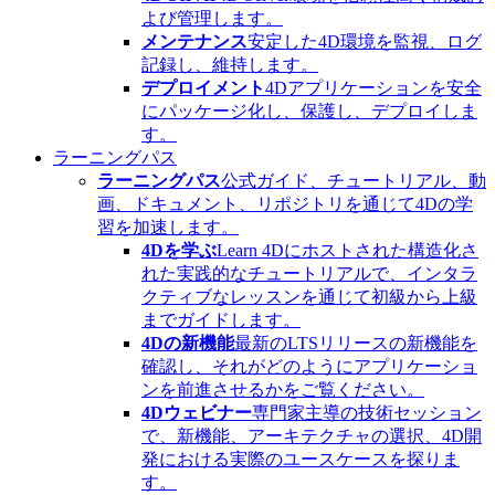
よび管理します。
メンテナンス
安定した4D環境を監視、ログ
記録し、維持します。
デプロイメント
4Dアプリケーションを安全
にパッケージ化し、保護し、デプロイしま
す。
ラーニングパス
ラーニングパス
公式ガイド、チュートリアル、動
画、ドキュメント、リポジトリを通じて4Dの学
習を加速します。
4Dを学ぶ
Learn 4Dにホストされた構造化さ
れた実践的なチュートリアルで、インタラ
クティブなレッスンを通じて初級から上級
までガイドします。
4Dの新機能
最新のLTSリリースの新機能を
確認し、それがどのようにアプリケーショ
ンを前進させるかをご覧ください。
4Dウェビナー
専門家主導の技術セッション
で、新機能、アーキテクチャの選択、4D開
発における実際のユースケースを探りま
す。