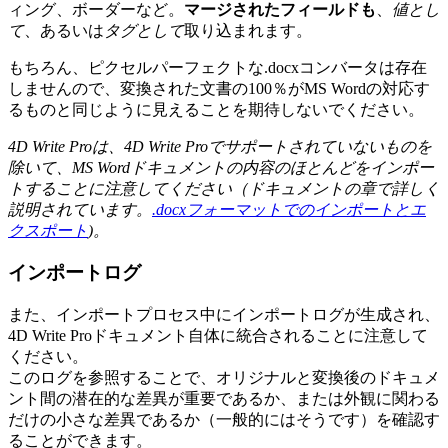
ィング、ボーダーなど。
マージされたフィールドも
、
値とし
て
、あるいは
タグとして
取り込まれます。
もちろん、ピクセルパーフェクトな.docxコンバータは存在
しませんので、変換された文書の100％がMS Wordの対応す
るものと同じように見えることを期待しないでください。
4D Write Proは、4D Write Proでサポートされていないものを
除いて、MS Wordドキュメントの内容のほとんどをインポー
トすることに注意してください（ドキュメントの章で詳しく
説明されています。
.docxフォーマットでのインポートとエ
クスポート
)。
インポートログ
また、インポートプロセス中にインポートログが生成され、
4D Write Proドキュメント自体に統合されることに注意して
ください。
このログを参照することで、オリジナルと変換後のドキュメ
ント間の潜在的な差異が重要であるか、または外観に関わる
だけの小さな差異であるか（一般的にはそうです）を確認す
ることができます。