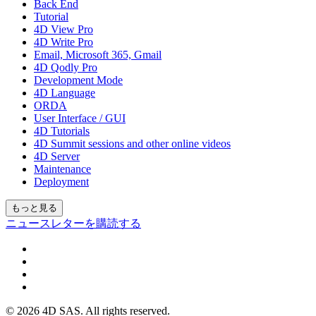
Back End
Tutorial
4D View Pro
4D Write Pro
Email, Microsoft 365, Gmail
4D Qodly Pro
Development Mode
4D Language
ORDA
User Interface / GUI
4D Tutorials
4D Summit sessions and other online videos
4D Server
Maintenance
Deployment
もっと見る
ニュースレターを購読する
© 2026 4D SAS. All rights reserved.