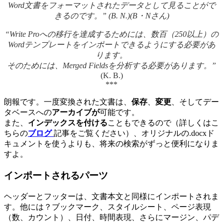
Word文書をフォーマットされたデータとして見ることがで
きるのです。” (B. N.)(B・Nさん)
“Write Proへの移行を達成するためには、数百（250以上）の
Wordテンプレートをインポートできるようにする必要があ
ります。
そのためには、Merged Fieldsを分析する必要があります。”
(K. B.)
***
朗報です。一度変換された文書は、
保存
、
変更
、そしてデー
タベースへの
アーカイブが
可能です。
また、
インデックスを付ける
こともできるので（詳しくはこ
ちらの
ブログ
記事をご覧ください）、オリジナルの.docxド
キュメントを使うよりも、将来の検索がずっと便利になりま
すよ。
インポートされるパーツ
ヘッダーとフッターは、文書本文と同様にインポートされま
す。他には？ブックマーク、スタイルシート、ページ表現
（数、カウント）、日付、時間表現、さらにマージン、パデ