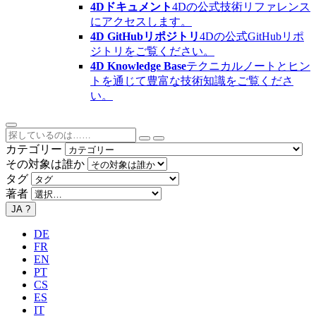
4Dドキュメント
4Dの公式技術リファレンス
にアクセスします。
4D GitHubリポジトリ
4Dの公式GitHubリポ
ジトリをご覧ください。
4D Knowledge Base
テクニカルノートとヒン
トを通じて豊富な技術知識をご覧くださ
い。
カテゴリー
その対象は誰か
タグ
著者
JA
?
DE
FR
EN
PT
CS
ES
IT