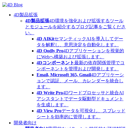
Skip
to
content
4D製品拡張
4D製品拡張
4D環境を強化および拡張するツール
とモジュールを紹介するブログ記事をご覧くださ
い。
4D AIKit
セマンティックAIを導入してデー
タを解釈し、意思決定を自動化します。
4D Qodly Pro
4Dアプリケーションを視覚的
にWebへ構築および拡張します。
4Dコンポーネント
最新の依存関係管理でコ
ンポーネントを管理および開発します。
Email, Microsoft 365, Gmail
4Dアプリケーシ
ョンで認証、メール、カレンダーを統合し
ます。
4D Write Pro
4Dワードプロセッサと統合AI
アシスタントでデータ駆動型ドキュメント
を生成します。
4D View Pro
データを可視化し、スプレッド
シートを効率的に管理します。
開発者向け