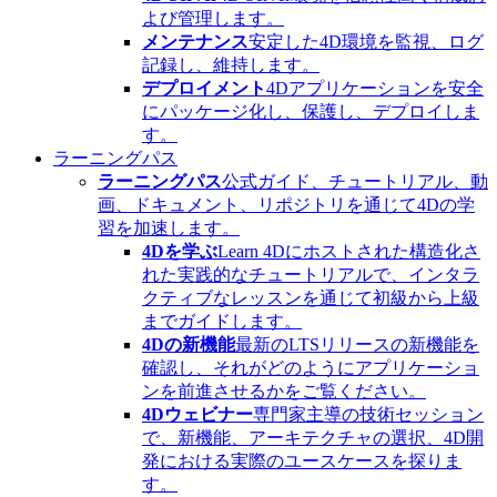
よび管理します。
メンテナンス
安定した4D環境を監視、ログ
記録し、維持します。
デプロイメント
4Dアプリケーションを安全
にパッケージ化し、保護し、デプロイしま
す。
ラーニングパス
ラーニングパス
公式ガイド、チュートリアル、動
画、ドキュメント、リポジトリを通じて4Dの学
習を加速します。
4Dを学ぶ
Learn 4Dにホストされた構造化さ
れた実践的なチュートリアルで、インタラ
クティブなレッスンを通じて初級から上級
までガイドします。
4Dの新機能
最新のLTSリリースの新機能を
確認し、それがどのようにアプリケーショ
ンを前進させるかをご覧ください。
4Dウェビナー
専門家主導の技術セッション
で、新機能、アーキテクチャの選択、4D開
発における実際のユースケースを探りま
す。