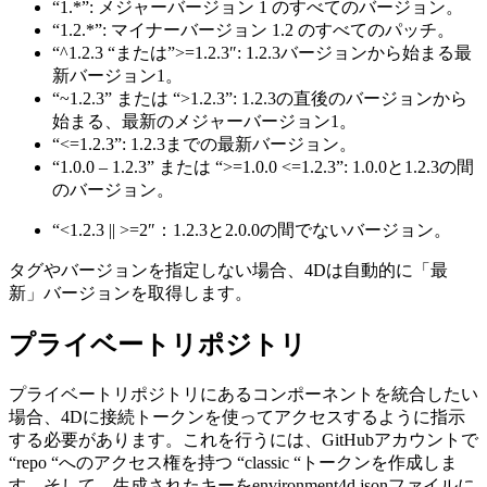
“1.*”: メジャーバージョン 1 のすべてのバージョン。
“1.2.*”: マイナーバージョン 1.2 のすべてのパッチ。
“^1.2.3 “または”>=1.2.3″: 1.2.3バージョンから始まる最
新バージョン1。
“~1.2.3” または “>1.2.3”: 1.2.3の直後のバージョンから
始まる、最新のメジャーバージョン1。
“<=1.2.3”: 1.2.3までの最新バージョン。
“1.0.0 – 1.2.3” または “>=1.0.0 <=1.2.3”: 1.0.0と1.2.3の間
のバージョン。
“<1.2.3 || >=2″：1.2.3と2.0.0の間でないバージョン。
タグやバージョンを指定しない場合、4Dは自動的に「最
新」バージョンを取得します。
プライベートリポジトリ
プライベートリポジトリにあるコンポーネントを統合したい
場合、4Dに接続トークンを使ってアクセスするように指示
する必要があります。これを行うには、GitHubアカウントで
“repo “へのアクセス権を持つ “classic “トークンを作成しま
す。そして、生成されたキーをenvironment4d.jsonファイルに