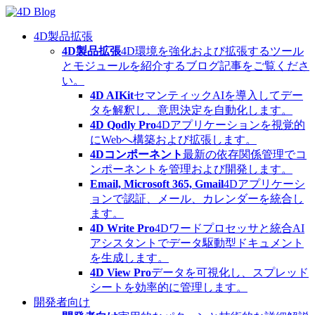
Skip
to
content
4D製品拡張
4D製品拡張
4D環境を強化および拡張するツール
とモジュールを紹介するブログ記事をご覧くださ
い。
4D AIKit
セマンティックAIを導入してデー
タを解釈し、意思決定を自動化します。
4D Qodly Pro
4Dアプリケーションを視覚的
にWebへ構築および拡張します。
4Dコンポーネント
最新の依存関係管理でコ
ンポーネントを管理および開発します。
Email, Microsoft 365, Gmail
4Dアプリケーシ
ョンで認証、メール、カレンダーを統合し
ます。
4D Write Pro
4Dワードプロセッサと統合AI
アシスタントでデータ駆動型ドキュメント
を生成します。
4D View Pro
データを可視化し、スプレッド
シートを効率的に管理します。
開発者向け