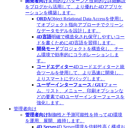
開発者向け
実用的なパターンと技術的な詳細解説
をブログから活用して、より優れた4Dアプリケ
ーションを構築します。
ORDA
Object Relational Data Accessを使用し
てオブジェクト指向アプローチでクリーン
なデータモデルを設計します。
4D言語
明確で構造化され保守しやすいコー
ドを書くために4D言語を習得します。
開発モード
プロジェクトを構造化し、チー
ム環境で効率的にコラボレーションしま
す。
コードエディター
4Dコードエディターと統
合ツールを使用して、より迅速に開発し、
よりスマートにデバッグします。
ユーザーインターフェース / GUI
フォー
ム、リスト、メニュー、印刷オプションな
どの要素で4Dユーザーインターフェースを
強化します。
管理者向け
管理者向け
制御性と予測可能性を持って4D環境
を運用、展開、維持します。
4D Server
4D Server環境を信頼性高く構成お