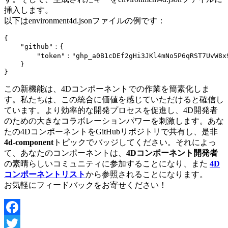
挿入します。
以下はenvironment4d.jsonファイルの例です：
{

    "github"：{

        "token"："ghp_a0B1cDEf2gHi3JKl4mNo5P6qRST7UvW8x9
    }

}
この新機能は、4Dコンポーネントでの作業を簡素化しま
す。私たちは、この統合に価値を感じていただけると確信し
ています。より効率的な開発プロセスを促進し、4D開発者
のための大きなコラボレーションパワーを刺激します。あな
たの4DコンポーネントをGitHubリポジトリで共有し、是非
4d-component
トピックでバッジしてください。それによっ
て、あなたのコンポーネントは、
4Dコンポーネント開発者
の素晴らしいコミュニティに参加することになり、また
4D
コンポーネントリスト
から参照されることになります。
お気軽にフィードバックをお寄せください！
Facebook