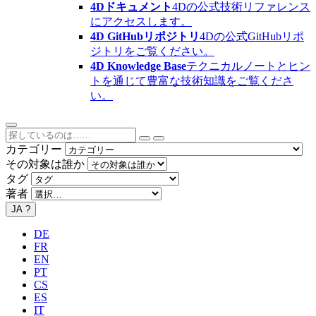
4Dドキュメント
4Dの公式技術リファレンス
にアクセスします。
4D GitHubリポジトリ
4Dの公式GitHubリポ
ジトリをご覧ください。
4D Knowledge Base
テクニカルノートとヒン
トを通じて豊富な技術知識をご覧くださ
い。
カテゴリー
その対象は誰か
タグ
著者
JA
?
DE
FR
EN
PT
CS
ES
IT