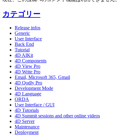
カテゴリー
Release infos
Generic
User Interface
Back End
Tutorial
4D AIKit
4D Components
4D View Pro
4D Write Pro
Email, Microsoft 365, Gmail
4D Qodly Pro
Development Mode
4D Language
ORDA
User Interface / GUI
4D Tutorials
4D Summit sessions and other online videos
4D Server
Maintenance
Deployment