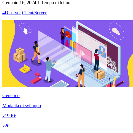
Gennaio 16, 2024
1 Tempo di lettura
4D server
Client/Server
Generico
Modalità di sviluppo
v19 R6
v20