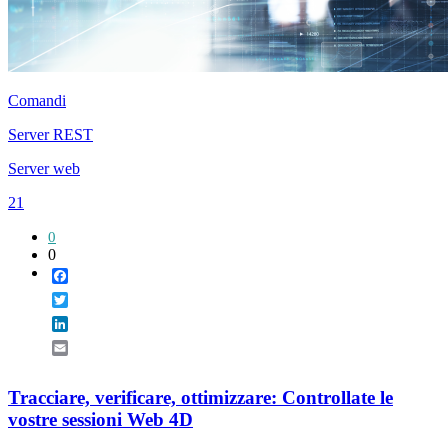
Comandi
Server REST
Server web
21
0
0
Facebook
Twitter
LinkedIn
Email
Tracciare, verificare, ottimizzare: Controllate le
vostre sessioni Web 4D