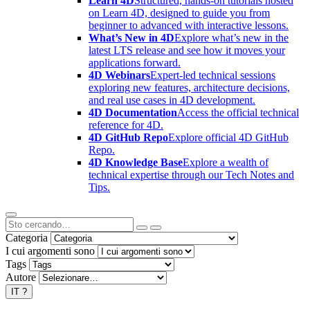
Learn 4D
Structured, hands-on tutorials hosted
on Learn 4D, designed to guide you from
beginner to advanced with interactive lessons.
What’s New in 4D
Explore what’s new in the
latest LTS release and see how it moves your
applications forward.
4D Webinars
Expert-led technical sessions
exploring new features, architecture decisions,
and real use cases in 4D development.
4D Documentation
Access the official technical
reference for 4D.
4D GitHub Repo
Explore official 4D GitHub
Repo.
4D Knowledge Base
Explore a wealth of
technical expertise through our Tech Notes and
Tips.
Categoria
I cui argomenti sono
Tags
Autore
IT
?