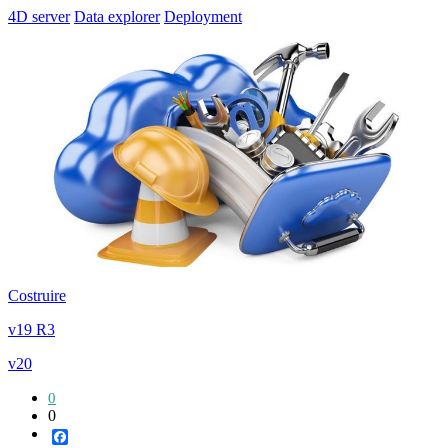
4D server
Data explorer
Deployment
Costruire
v19 R3
v20
0
0
Facebook