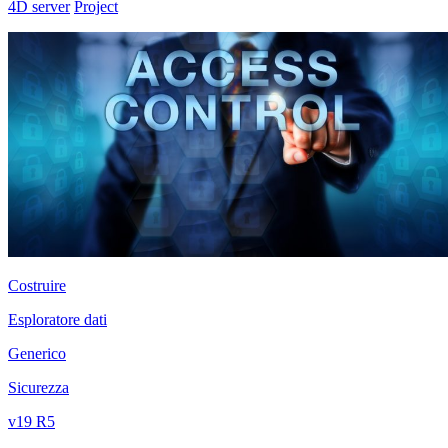
4D server
Project
Costruire
Esploratore dati
Generico
Sicurezza
v19 R5