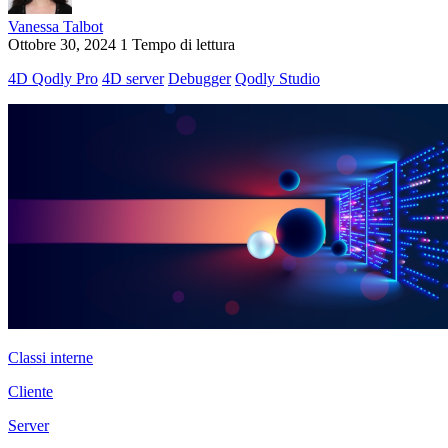
Vanessa Talbot
Ottobre 30, 2024
1 Tempo di lettura
4D Qodly Pro
4D server
Debugger
Qodly Studio
Classi interne
Cliente
Server