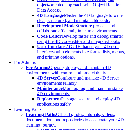
object-oriented approach with Object Relational
Data Access.
4D Language
Master the 4D language to write
clear, structured, and maintainable code.
Development Mode
Structure projects and
collaborate efficiently in team environments.
Code Editor
Develop faster and debug smarter
using the 4D code editor and integrated tools.
User Interface / GUI
Enhance your 4D user
interfaces with elements like forms, lists, menus,
and printing options.
For Admins
For Admins
Operate, deploy, and maintain 4D
environments with control and predictability.
4D Server
Configure and manage 4D Server
environments reliably.
Maintenance
Monitor, log, and maintain stable
4D environments.
Deployment
Package, secure, and deploy 4D
applications safely.
Learning Paths
Learning Paths
Official guides, tutorials, videos,
documentation, and repositories to accelerate your 4D
learning journey.