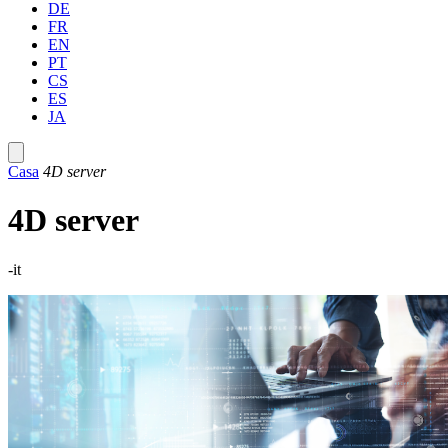
DE
FR
EN
PT
CS
ES
JA
Casa
4D server
4D server
-it