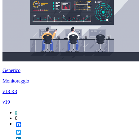
Generico
Monitoraggio
v18 R3
v19
0
0
Facebook
Twitter