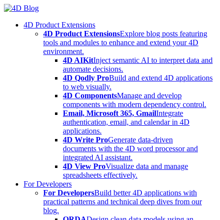
Skip
to
4D Product Extensions
content
4D Product Extensions
Explore blog posts featuring
tools and modules to enhance and extend your 4D
environment.
4D AIKit
Inject semantic AI to interpret data and
automate decisions.
4D Qodly Pro
Build and extend 4D applications
to web visually.
4D Components
Manage and develop
components with modern dependency control.
Email, Microsoft 365, Gmail
Integrate
authentication, email, and calendar in 4D
applications.
4D Write Pro
Generate data-driven
documents with the 4D word processor and
integrated AI assistant.
4D View Pro
Visualize data and manage
spreadsheets effectively.
For Developers
For Developers
Build better 4D applications with
practical patterns and technical deep dives from our
blog.
ORDA
Design clean data models using an