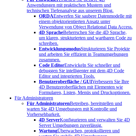
Anwendungen mit praktischen Mustern und
technischen Tiefenanalyse aus unserem Blog.
ORDA
Entwerfen Sie saubere Datenmodelle mit
einem objektorientierten Ansatz unter
Verwendung von Object Relational Data Access.
4D Sprache
Beherrschen Sie die 4D Sprache,
um klaren, strukturierten und wartbaren Code zu
schreiben.
Entwicklungsmodus
Strukturieren Sie Projekte
und arbeiten Sie effizient in Teamumgebungen
zusammen.
Code Editor
Entwickeln Sie schneller und
debuggen Sie intelligenter mit dem 4D Code
Editor und integrierten Tools.
Benutzeroberfläche / GUI
Verbessern Sie Ihre
4D Benutzeroberflächen mit Elementen wie
Formularen, Listen, Menüs und Druckoptionen.
Für Administratoren
Für Administratoren
Betreiben, bereitstellen und
warten Sie 4D Umgebungen mit Kontrolle und
Vorhersehbarkeit.
4D Server
Konfigurieren und verwalten Sie 4D
Server Umgebungen zuverlässig.
Wartung
Überwachen, protokollieren und