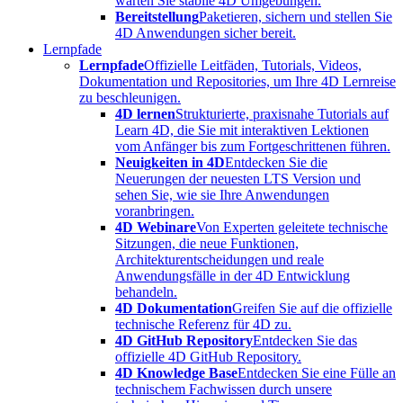
warten Sie stabile 4D Umgebungen.
Bereitstellung
Paketieren, sichern und stellen Sie
4D Anwendungen sicher bereit.
Lernpfade
Lernpfade
Offizielle Leitfäden, Tutorials, Videos,
Dokumentation und Repositories, um Ihre 4D Lernreise
zu beschleunigen.
4D lernen
Strukturierte, praxisnahe Tutorials auf
Learn 4D, die Sie mit interaktiven Lektionen
vom Anfänger bis zum Fortgeschrittenen führen.
Neuigkeiten in 4D
Entdecken Sie die
Neuerungen der neuesten LTS Version und
sehen Sie, wie sie Ihre Anwendungen
voranbringen.
4D Webinare
Von Experten geleitete technische
Sitzungen, die neue Funktionen,
Architekturentscheidungen und reale
Anwendungsfälle in der 4D Entwicklung
behandeln.
4D Dokumentation
Greifen Sie auf die offizielle
technische Referenz für 4D zu.
4D GitHub Repository
Entdecken Sie das
offizielle 4D GitHub Repository.
4D Knowledge Base
Entdecken Sie eine Fülle an
technischem Fachwissen durch unsere