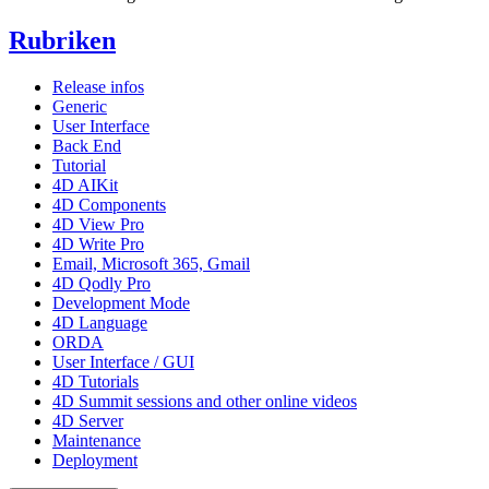
Rubriken
Release infos
Generic
User Interface
Back End
Tutorial
4D AIKit
4D Components
4D View Pro
4D Write Pro
Email, Microsoft 365, Gmail
4D Qodly Pro
Development Mode
4D Language
ORDA
User Interface / GUI
4D Tutorials
4D Summit sessions and other online videos
4D Server
Maintenance
Deployment