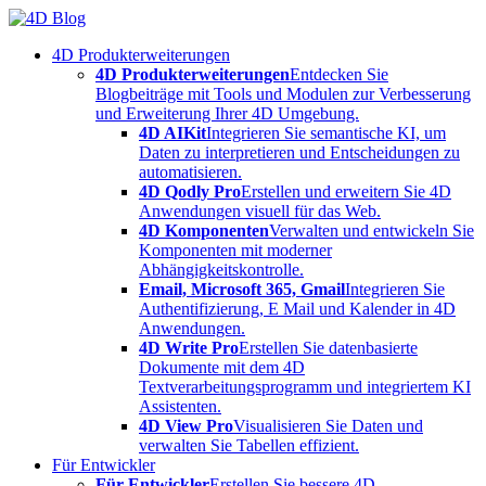
Skip
to
4D Produkterweiterungen
content
4D Produkterweiterungen
Entdecken Sie
Blogbeiträge mit Tools und Modulen zur Verbesserung
und Erweiterung Ihrer 4D Umgebung.
4D AIKit
Integrieren Sie semantische KI, um
Daten zu interpretieren und Entscheidungen zu
automatisieren.
4D Qodly Pro
Erstellen und erweitern Sie 4D
Anwendungen visuell für das Web.
4D Komponenten
Verwalten und entwickeln Sie
Komponenten mit moderner
Abhängigkeitskontrolle.
Email, Microsoft 365, Gmail
Integrieren Sie
Authentifizierung, E Mail und Kalender in 4D
Anwendungen.
4D Write Pro
Erstellen Sie datenbasierte
Dokumente mit dem 4D
Textverarbeitungsprogramm und integriertem KI
Assistenten.
4D View Pro
Visualisieren Sie Daten und
verwalten Sie Tabellen effizient.
Für Entwickler
Für Entwickler
Erstellen Sie bessere 4D