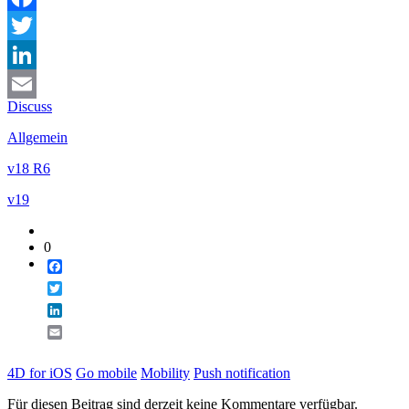
Facebook
Twitter
LinkedIn
Discuss
Email
Allgemein
v18 R6
v19
0
Facebook
Twitter
LinkedIn
Email
4D for iOS
Go mobile
Mobility
Push notification
Für diesen Beitrag sind derzeit keine Kommentare verfügbar.