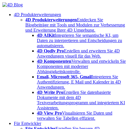
Skip
to
4D Produkterweiterungen
content
4D Produkterweiterungen
Entdecken Sie
Blogbeiträge mit Tools und Modulen zur Verbesserung
und Erweiterung Ihrer 4D Umgebung.
4D AIKit
Integrieren Sie semantische KI, um
Daten zu interpretieren und Entscheidungen zu
automatisieren.
4D Qodly Pro
Erstellen und erweitern Sie 4D
Anwendungen visuell für das Web.
4D Komponenten
Verwalten und entwickeln Sie
Komponenten mit moderner
Abhängigkeitskontrolle.
Email, Microsoft 365, Gmail
Integrieren Sie
Authentifizierung, E Mail und Kalender in 4D
Anwendungen.
4D Write Pro
Erstellen Sie datenbasierte
Dokumente mit dem 4D
Textverarbeitungsprogramm und integriertem KI
Assistenten.
4D View Pro
Visualisieren Sie Daten und
verwalten Sie Tabellen effizient.
Für Entwickler
Für Entwickler
Erstellen Sie bessere 4D