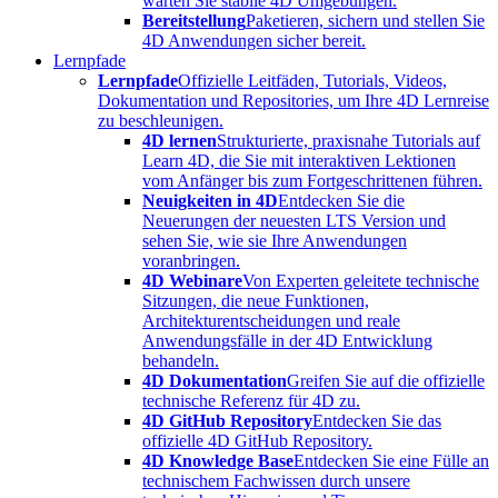
warten Sie stabile 4D Umgebungen.
Bereitstellung
Paketieren, sichern und stellen Sie
4D Anwendungen sicher bereit.
Lernpfade
Lernpfade
Offizielle Leitfäden, Tutorials, Videos,
Dokumentation und Repositories, um Ihre 4D Lernreise
zu beschleunigen.
4D lernen
Strukturierte, praxisnahe Tutorials auf
Learn 4D, die Sie mit interaktiven Lektionen
vom Anfänger bis zum Fortgeschrittenen führen.
Neuigkeiten in 4D
Entdecken Sie die
Neuerungen der neuesten LTS Version und
sehen Sie, wie sie Ihre Anwendungen
voranbringen.
4D Webinare
Von Experten geleitete technische
Sitzungen, die neue Funktionen,
Architekturentscheidungen und reale
Anwendungsfälle in der 4D Entwicklung
behandeln.
4D Dokumentation
Greifen Sie auf die offizielle
technische Referenz für 4D zu.
4D GitHub Repository
Entdecken Sie das
offizielle 4D GitHub Repository.
4D Knowledge Base
Entdecken Sie eine Fülle an
technischem Fachwissen durch unsere