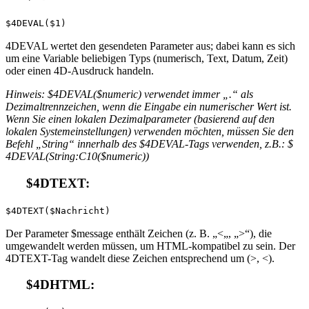
$4DEVAL($1)
4DEVAL wertet den gesendeten Parameter aus; dabei kann es sich
um eine Variable beliebigen Typs (numerisch, Text, Datum, Zeit)
oder einen 4D-Ausdruck handeln.
Hinweis: $4DEVAL($numeric) verwendet immer „.“ als
Dezimaltrennzeichen, wenn die Eingabe ein numerischer Wert ist.
Wenn Sie einen lokalen Dezimalparameter (basierend auf den
lokalen Systemeinstellungen) verwenden möchten, müssen Sie den
Befehl „String“ innerhalb des $4DEVAL-Tags verwenden, z.B.: $
4DEVAL(String:C10($numeric))
$4DTEXT:
$4DTEXT($Nachricht)
Der Parameter $message enthält Zeichen (z. B. „<„, „>“), die
umgewandelt werden müssen, um HTML-kompatibel zu sein. Der
4DTEXT-Tag wandelt diese Zeichen entsprechend um (>, <).
$4DHTML: