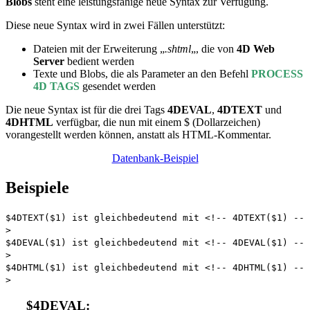
Blobs
steht eine leistungsfähige neue Syntax zur Verfügung.
Diese neue Syntax wird in zwei Fällen unterstützt:
Dateien mit der Erweiterung „
.shtml
„, die von
4D Web
Server
bedient werden
Texte und Blobs, die als Parameter an den Befehl
PROCESS
4D TAGS
gesendet werden
Die neue Syntax ist für die drei Tags
4DEVAL
,
4DTEXT
und
4DHTML
verfügbar, die nun mit einem $ (Dollarzeichen)
vorangestellt werden können, anstatt als HTML-Kommentar.
Datenbank-Beispiel
Beispiele
$4DTEXT($1) ist gleichbedeutend mit <!-- 4DTEXT($1) --
>
$4DEVAL($1) ist gleichbedeutend mit <!-- 4DEVAL($1) --
>
$4DHTML($1) ist gleichbedeutend mit <!-- 4DHTML($1) --
>
$4DEVAL: