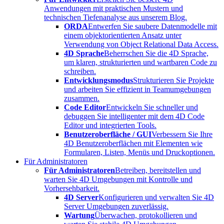
Anwendungen mit praktischen Mustern und
technischen Tiefenanalyse aus unserem Blog.
ORDA
Entwerfen Sie saubere Datenmodelle mit
einem objektorientierten Ansatz unter
Verwendung von Object Relational Data Access.
4D Sprache
Beherrschen Sie die 4D Sprache,
um klaren, strukturierten und wartbaren Code zu
schreiben.
Entwicklungsmodus
Strukturieren Sie Projekte
und arbeiten Sie effizient in Teamumgebungen
zusammen.
Code Editor
Entwickeln Sie schneller und
debuggen Sie intelligenter mit dem 4D Code
Editor und integrierten Tools.
Benutzeroberfläche / GUI
Verbessern Sie Ihre
4D Benutzeroberflächen mit Elementen wie
Formularen, Listen, Menüs und Druckoptionen.
Für Administratoren
Für Administratoren
Betreiben, bereitstellen und
warten Sie 4D Umgebungen mit Kontrolle und
Vorhersehbarkeit.
4D Server
Konfigurieren und verwalten Sie 4D
Server Umgebungen zuverlässig.
Wartung
Überwachen, protokollieren und