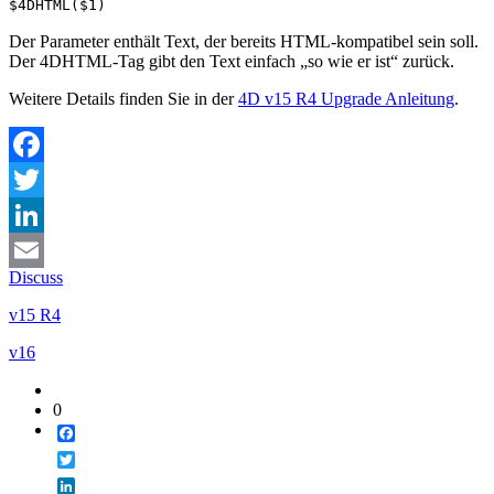
$4DHTML($1)
Der Parameter enthält Text, der bereits HTML-kompatibel sein soll.
Der 4DHTML-Tag gibt den Text einfach „so wie er ist“ zurück.
Weitere Details finden Sie in der
4D v15 R4 Upgrade Anleitung
.
Facebook
Twitter
LinkedIn
Discuss
Email
v15 R4
v16
0
Facebook
Twitter
LinkedIn