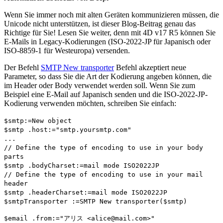
Wenn Sie immer noch mit alten Geräten kommunizieren müssen, die
Unicode nicht unterstützen, ist dieser Blog-Beitrag genau das
Richtige für Sie! Lesen Sie weiter, denn mit 4D v17 R5 können Sie
E-Mails in Legacy-Kodierungen (ISO-2022-JP für Japanisch oder
ISO-8859-1 für Westeuropa) versenden.
Der Befehl
SMTP New transporter
Befehl akzeptiert neue
Parameter, so dass Sie die Art der Kodierung angeben können, die
im Header oder Body verwendet werden soll. Wenn Sie zum
Beispiel eine E-Mail auf Japanisch senden und die ISO-2022-JP-
Kodierung verwenden möchten, schreiben Sie einfach:
$smtp
:=
New object
$smtp
.
host
:="smtp.yoursmtp.com"
...
// Define the type of encoding to use in your body
parts
$smtp
.
bodyCharset
:=
mail mode ISO2022JP
// Define the type of encoding to use in your mail
header
$smtp
.
headerCharset
:=
mail mode ISO2022JP
$smtpTransporter
:=
SMTP New transporter
(
$smtp
)
$email
.
from
:="アリス <alice@mail.com>"