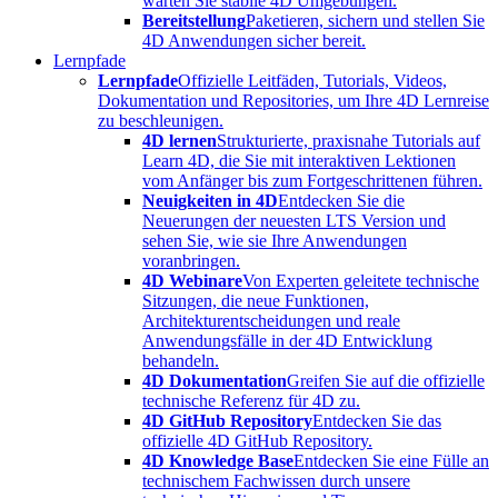
warten Sie stabile 4D Umgebungen.
Bereitstellung
Paketieren, sichern und stellen Sie
4D Anwendungen sicher bereit.
Lernpfade
Lernpfade
Offizielle Leitfäden, Tutorials, Videos,
Dokumentation und Repositories, um Ihre 4D Lernreise
zu beschleunigen.
4D lernen
Strukturierte, praxisnahe Tutorials auf
Learn 4D, die Sie mit interaktiven Lektionen
vom Anfänger bis zum Fortgeschrittenen führen.
Neuigkeiten in 4D
Entdecken Sie die
Neuerungen der neuesten LTS Version und
sehen Sie, wie sie Ihre Anwendungen
voranbringen.
4D Webinare
Von Experten geleitete technische
Sitzungen, die neue Funktionen,
Architekturentscheidungen und reale
Anwendungsfälle in der 4D Entwicklung
behandeln.
4D Dokumentation
Greifen Sie auf die offizielle
technische Referenz für 4D zu.
4D GitHub Repository
Entdecken Sie das
offizielle 4D GitHub Repository.
4D Knowledge Base
Entdecken Sie eine Fülle an
technischem Fachwissen durch unsere