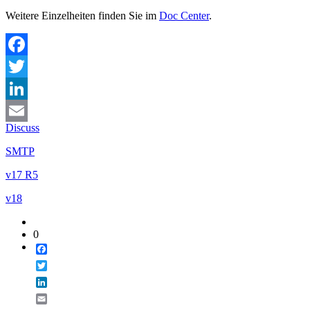
Weitere Einzelheiten finden Sie im
Doc Center
.
Facebook
Twitter
LinkedIn
Discuss
Email
SMTP
v17 R5
v18
0
Facebook
Twitter
LinkedIn
Email