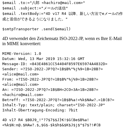
$email
.
to
:="八郎 <hachiro@mail.com>"
$email
.
subject
:="メールの送信"
$email
.
textBody
:="4D v17 R4 以降、新しい方法でeメールの作
成と送信ができるようになりました。"
$smtpTransporter
.
send
(
$email
)
4D verwendet den Zeichensatz ISO-2022-JP, wenn es Ihre E-Mail
in MIME konvertiert:
MIME-Version: 1.0
Datum: Wed, 13 Mar 2019 15:32:16 GMT
Message-ID: <843E4861CC54404F8597E65974A4832D>
Sender: =?ISO-2022-JP?Q?=1B$B%"%j%9=1B=28B?=
<alice@mail.com>
From: =?ISO-2022-JP?Q?=1B$B%"%j%9=1B=28B?=
<alice@mail.com>
An: =?ISO-2022-JP?Q?=1B$BH=2CO=3A=1B=28B?=
<hachiro@mail.com>
Betreff: =?ISO-2022-JP?Q?=1B$B%a!<%k$NAw?.=1B(B?=
Inhalt-Typ: text/plain; charset="ISO-2022-JP"
Inhalt-Übertragung-Encoding: 7bit
4D v17 R4 $B0J9_!"?7$7$$J}K!$G(Be$B%a!
<%k$N:n@.$HAw?.$,$G$-$k$h$&$K$J$j$^$7$?!#(B