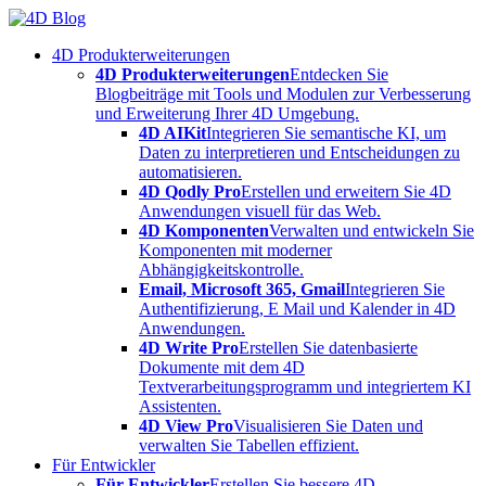
Skip
to
4D Produkterweiterungen
content
4D Produkterweiterungen
Entdecken Sie
Blogbeiträge mit Tools und Modulen zur Verbesserung
und Erweiterung Ihrer 4D Umgebung.
4D AIKit
Integrieren Sie semantische KI, um
Daten zu interpretieren und Entscheidungen zu
automatisieren.
4D Qodly Pro
Erstellen und erweitern Sie 4D
Anwendungen visuell für das Web.
4D Komponenten
Verwalten und entwickeln Sie
Komponenten mit moderner
Abhängigkeitskontrolle.
Email, Microsoft 365, Gmail
Integrieren Sie
Authentifizierung, E Mail und Kalender in 4D
Anwendungen.
4D Write Pro
Erstellen Sie datenbasierte
Dokumente mit dem 4D
Textverarbeitungsprogramm und integriertem KI
Assistenten.
4D View Pro
Visualisieren Sie Daten und
verwalten Sie Tabellen effizient.
Für Entwickler
Für Entwickler
Erstellen Sie bessere 4D