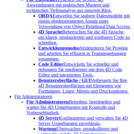
Anwendungen mit praktischen Mustern und
technischen Tiefenanalyse aus unserem Blog.
ORDA
Entwerfen Sie saubere Datenmodelle mit
einem objektorientierten Ansatz unter
Verwendung von Object Relational Data Access.
4D Sprache
Beherrschen Sie die 4D Sprache,
um klaren, strukturierten und wartbaren Code zu
schreiben.
Entwicklungsmodus
Strukturieren Sie Projekte
und arbeiten Sie effizient in Teamumgebungen
zusammen.
Code Editor
Entwickeln Sie schneller und
debuggen Sie intelligenter mit dem 4D Code
Editor und integrierten Tools.
Benutzeroberfläche / GUI
Verbessern Sie Ihre
4D Benutzeroberflächen mit Elementen wie
Formularen, Listen, Menüs und Druckoptionen.
Für Administratoren
Für Administratoren
Betreiben, bereitstellen und
warten Sie 4D Umgebungen mit Kontrolle und
Vorhersehbarkeit.
4D Server
Konfigurieren und verwalten Sie 4D
Server Umgebungen zuverlässig.
Wartung
Überwachen, protokollieren und