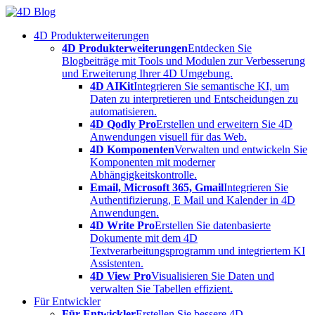
Skip
to
4D Produkterweiterungen
content
4D Produkterweiterungen
Entdecken Sie
Blogbeiträge mit Tools und Modulen zur Verbesserung
und Erweiterung Ihrer 4D Umgebung.
4D AIKit
Integrieren Sie semantische KI, um
Daten zu interpretieren und Entscheidungen zu
automatisieren.
4D Qodly Pro
Erstellen und erweitern Sie 4D
Anwendungen visuell für das Web.
4D Komponenten
Verwalten und entwickeln Sie
Komponenten mit moderner
Abhängigkeitskontrolle.
Email, Microsoft 365, Gmail
Integrieren Sie
Authentifizierung, E Mail und Kalender in 4D
Anwendungen.
4D Write Pro
Erstellen Sie datenbasierte
Dokumente mit dem 4D
Textverarbeitungsprogramm und integriertem KI
Assistenten.
4D View Pro
Visualisieren Sie Daten und
verwalten Sie Tabellen effizient.
Für Entwickler
Für Entwickler
Erstellen Sie bessere 4D