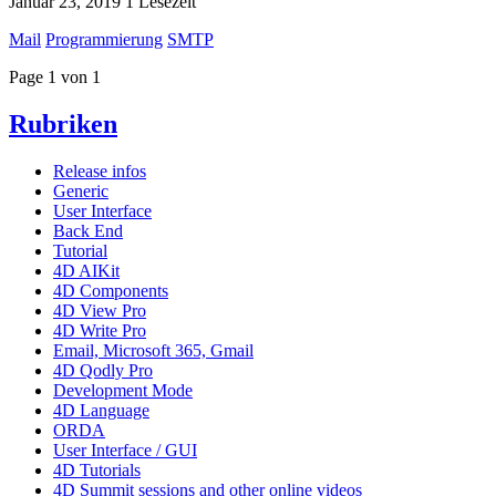
Januar 23, 2019
1 Lesezeit
Mail
Programmierung
SMTP
Page 1 von 1
Rubriken
Release infos
Generic
User Interface
Back End
Tutorial
4D AIKit
4D Components
4D View Pro
4D Write Pro
Email, Microsoft 365, Gmail
4D Qodly Pro
Development Mode
4D Language
ORDA
User Interface / GUI
4D Tutorials
4D Summit sessions and other online videos