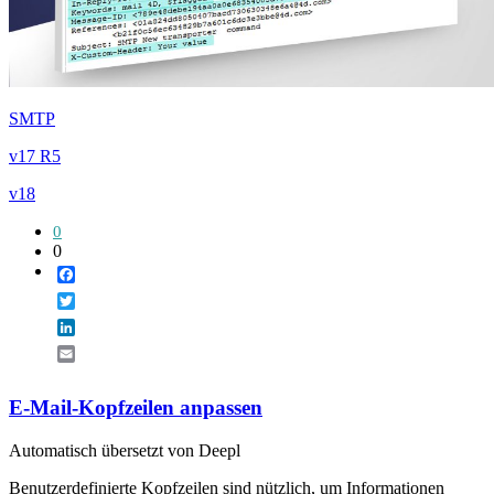
SMTP
v17 R5
v18
0
0
Facebook
Twitter
LinkedIn
Email
E-Mail-Kopfzeilen anpassen
Automatisch übersetzt von Deepl
Benutzerdefinierte Kopfzeilen sind nützlich, um Informationen