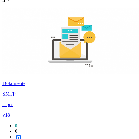
-de
Dokumente
SMTP
Tipps
v18
0
0
Facebook