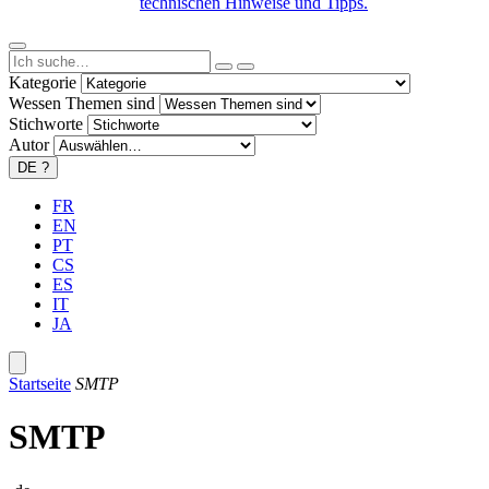
technischen Hinweise und Tipps.
Kategorie
Wessen Themen sind
Stichworte
Autor
DE
?
FR
EN
PT
CS
ES
IT
JA
Startseite
SMTP
SMTP