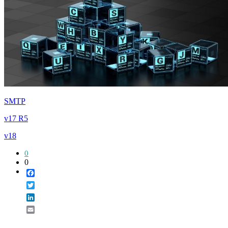
SMTP
v17 R5
v18
0
0
Facebook
Twitter
LinkedIn
Email