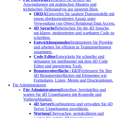
Anwendungen mit praktischen Mustern und
technischen Tiefenanalyse aus unserem Blog.
ORDA
Entwerfen Sie saubere Datenmodelle mit
einem objektorientierten Ansatz unter
Verwendung von Object Relational Data Access.
4D Sprache
Beherrschen Sie die 4D Sprache,
um klaren, strukturierten und wartbaren Code zu
schreiben.
Entwicklungsmodus
Strukturieren Sie Projekte
und arbeiten Sie effizient in Teamumgebungen
zusammen.
Code Editor
Entwickeln Sie schneller und
debuggen Sie intelligenter mit dem 4D Code
Editor und integrierten Tools.
Benutzeroberfläche / GUI
Verbessern Sie Ihre
4D Benutzeroberflächen mit Elementen wie
Formularen, Listen, Menüs und Druckoptionen.
Für Administratoren
Für Administratoren
Betreiben, bereitstellen und
warten Sie 4D Umgebungen mit Kontrolle und
Vorhersehbarkeit.
4D Server
Konfigurieren und verwalten Sie 4D
Server Umgebungen zuverlässig.
Wartung
Überwachen, protokollieren und