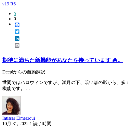
v19 R6
0
0
Facebook
Twitter
LinkedIn
Email
期待に満ちた新機能があなたを待っています 🦇。
Deeplからの自動翻訳
世間ではハロウィンですが、満月の下、暗い森の影から、多くの
機能です。 ...
Intissar Elmezroui
10月 31, 2022
1 読了時間