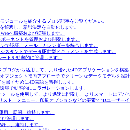
とモジュールを紹介するブログ記事をご覧ください。
タを解釈し、意思決定を自動化します。
Webへ構築および拡張します。
ンポーネントを管理および開発します。
ョンで認証、メール、カレンダーを統合します。
Iアシスタントでデータ駆動型ドキュメントを生成します。
シートを効率的に管理します。
をブログから活用して、より優れた4Dアプリケーションを構築
 Accessを使用してオブジェクト指向アプローチでクリーンなデータモデルを
を書くために4D言語を習得します。
環境で効率的にコラボレーションします。
合ツールを使用して、より迅速に開発し、よりスマートにデバ
リスト、メニュー、印刷オプションなどの要素で4Dユーザー
を運用、展開、維持します。
および管理します。
記録し、維持します。