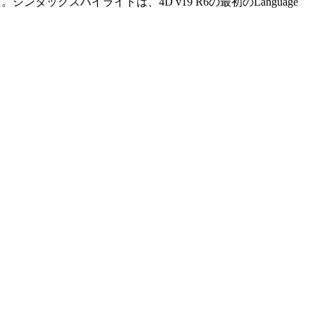
シンタックスハイライトは、4D v19 R6の最初のLanguage