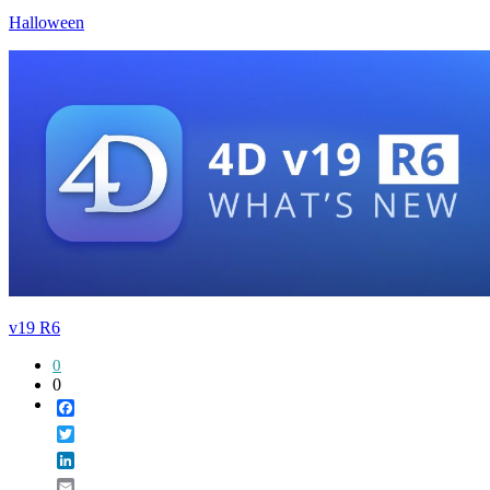
Halloween
v19 R6
0
0
Facebook
Twitter
LinkedIn
Email