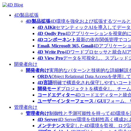
Skip
to
content
4D製品拡張
4D製品拡張
4D環境を強化および拡張するツール
4D AIKit
セマンティックAIを導入してデー
4D Qodly Pro
4Dアプリケーションを視覚的に
4Dコンポーネント
最新の依存関係管理でコ
Email, Microsoft 365, Gmail
4Dアプリケーシ
4D Write Pro
4Dワードプロセッサと統合A
4D View Pro
データを可視化し、スプレッド
開発者向け
開発者向け
実用的なパターンと技術的な詳細解説
ORDA
Object Relational Data
4D言語
明確で構造化され保守しやすいコード
開発モード
プロジェクトを構造化し、チーム
コードエディター
4Dコードエディターと統
ユーザーインターフェース / GUI
フォーム、
管理者向け
管理者向け
制御性と予測可能性を持って4D環境
4D Server
4D Server環境を信頼性高く構成
メンテナンス
安定した4D環境を監視、ログ