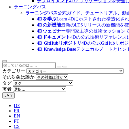
デプロイメント
4Dアプリケーションを安全
ラーニングパス
ラーニングパス
公式ガイド、チュートリアル、動
4Dを学ぶ
Learn 4Dにホストされた構
4Dの新機能
最新のLTSリリースの新機能を
4Dウェビナー
専門家主導の技術セッション
4Dドキュメント
4Dの公式技術リファレンス
4D GitHubリポジトリ
4Dの公式GitHubリ
4D Knowledge Base
テクニカルノートとヒン
カテゴリー
その対象は誰か
タグ
著者
JA
?
DE
FR
EN
PT
CS