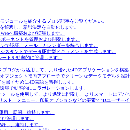
とモジュールを紹介するブログ記事をご覧ください。
タを解釈し、意思決定を自動化します。
Webへ構築および拡張します。
ンポーネントを管理および開発します。
ョンで認証、メール、カレンダーを統合します。
Iアシスタントでデータ駆動型ドキュメントを生成します。
シートを効率的に管理します。
をブログから活用して、より優れた4Dアプリケーションを構築
 Accessを使用してオブジェクト指向アプローチでクリーンなデータモデルを
を書くために4D言語を習得します。
環境で効率的にコラボレーションします。
合ツールを使用して、より迅速に開発し、よりスマートにデバ
リスト、メニュー、印刷オプションなどの要素で4Dユーザー
を運用、展開、維持します。
および管理します。
記録し、維持します。