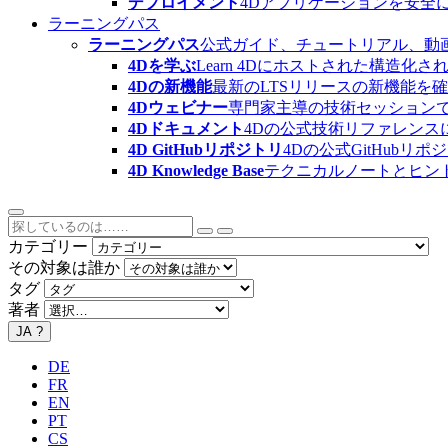
デプロイメント
4Dアプリケーションを安全
ラーニングパス
ラーニングパス
公式ガイド、チュートリアル、動
4Dを学ぶ
Learn 4Dにホストされた構
4Dの新機能
最新のLTSリリースの新機能を
4Dウェビナー
専門家主導の技術セッション
4Dドキュメント
4Dの公式技術リファレンス
4D GitHubリポジトリ
4Dの公式GitHubリ
4D Knowledge Base
テクニカルノートとヒン
カテゴリー
その対象は誰か
タグ
著者
JA
?
DE
FR
EN
PT
CS