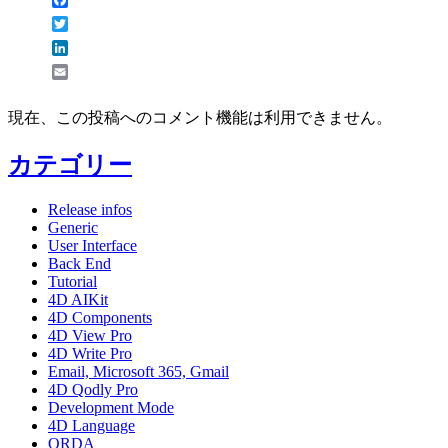
Twitter
LinkedIn
Email
現在、この投稿へのコメント機能は利用できません。
カテゴリー
Release infos
Generic
User Interface
Back End
Tutorial
4D AIKit
4D Components
4D View Pro
4D Write Pro
Email, Microsoft 365, Gmail
4D Qodly Pro
Development Mode
4D Language
ORDA