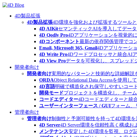
Skip
to
content
4D製品拡張
4D製品拡張
4D環境を強化および拡張するツール
4D AIKit
セマンティックAIを導入してデー
4D Qodly Pro
4Dアプリケーションを視覚的に
4Dコンポーネント
最新の依存関係管理でコ
Email, Microsoft 365, Gmail
4Dアプリケーシ
4D Write Pro
4Dワードプロセッサと統合A
4D View Pro
データを可視化し、スプレッド
開発者向け
開発者向け
実用的なパターンと技術的な詳細解説
ORDA
Object Relational Data
4D言語
明確で構造化され保守しやすいコード
開発モード
プロジェクトを構造化し、チーム
コードエディター
4Dコードエディターと統
ユーザーインターフェース / GUI
フォーム、
管理者向け
管理者向け
制御性と予測可能性を持って4D環境
4D Server
4D Server環境を信頼性高く構成
メンテナンス
安定した4D環境を監視、ログ