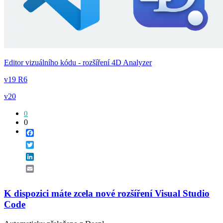
Editor vizuálního kódu - rozšíření 4D Analyzer
v19 R6
v20
0
0
Facebook
Twitter
LinkedIn
Email
K dispozici máte zcela nové rozšíření Visual Studio
Code