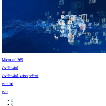
Microsoft 365
Ověřování
Ověřování (zabezpečení)
v19 R6
v20
0
0