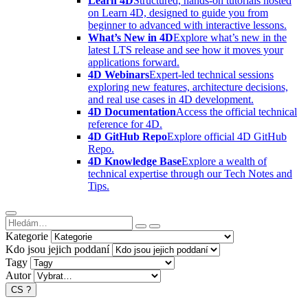
Learn 4D
Structured, hands-on tutorials hosted
on Learn 4D, designed to guide you from
beginner to advanced with interactive lessons.
What’s New in 4D
Explore what’s new in the
latest LTS release and see how it moves your
applications forward.
4D Webinars
Expert-led technical sessions
exploring new features, architecture decisions,
and real use cases in 4D development.
4D Documentation
Access the official technical
reference for 4D.
4D GitHub Repo
Explore official 4D GitHub
Repo.
4D Knowledge Base
Explore a wealth of
technical expertise through our Tech Notes and
Tips.
Kategorie
Kdo jsou jejich poddaní
Tagy
Autor
CS
?