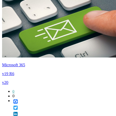
Microsoft 365
v19 R6
v20
0
0
Facebook
Twitter
LinkedIn