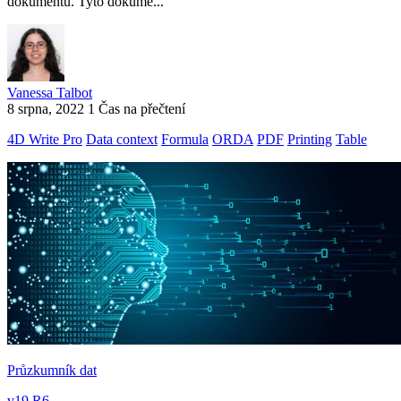
dokumentů. Tyto dokume...
Vanessa Talbot
8 srpna, 2022
1 Čas na přečtení
4D Write Pro
Data context
Formula
ORDA
PDF
Printing
Table
Průzkumník dat
v19 R6