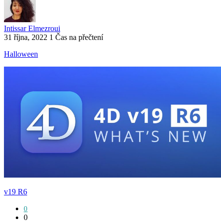
Intissar Elmezroui
31 října, 2022
1 Čas na přečtení
Halloween
v19 R6
0
0