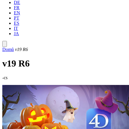
DE
FR
EN
PT
ES
IT
JA
Domů
v19 R6
v19 R6
-cs