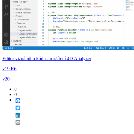
Editor vizuálního kódu - rozšíření 4D Analyzer
v19 R6
v20
0
0
Facebook
Twitter
LinkedIn
Email