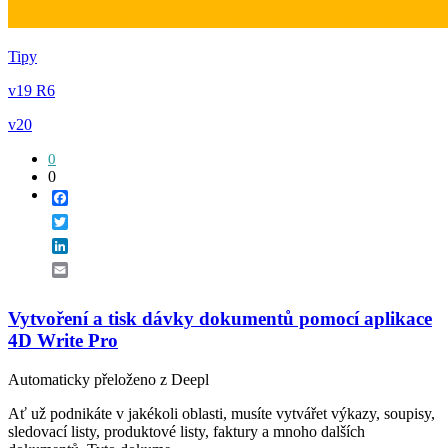
Tipy
v19 R6
v20
0
0
Facebook
Twitter
LinkedIn
Email
Vytvoření a tisk dávky dokumentů pomocí aplikace
4D Write Pro
Automaticky přeloženo z Deepl
Ať už podnikáte v jakékoli oblasti, musíte vytvářet výkazy, soupisy,
sledovací listy, produktové listy, faktury a mnoho dalších