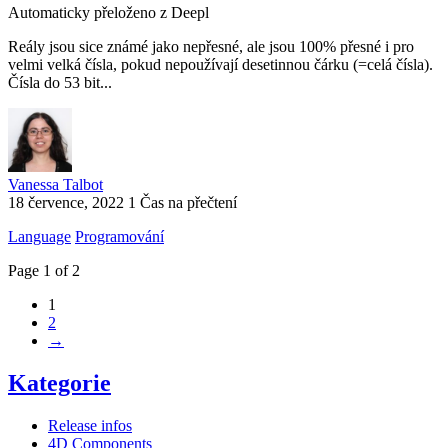
Automaticky přeloženo z Deepl
Reály jsou sice známé jako nepřesné, ale jsou 100% přesné i pro
velmi velká čísla, pokud nepoužívají desetinnou čárku (=celá čísla).
Čísla do 53 bit...
Vanessa Talbot
18 července, 2022
1 Čas na přečtení
Language
Programování
Page 1 of 2
1
2
→
Kategorie
Release infos
4D Components