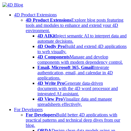
Skip
to
4D Product Extensions
content
4D Product Extensions
Explore blog posts featuring
tools and modules to enhance and extend your 4D
environment.
4D AIKit
Inject semantic AI to interpret data and
automate decisions.
4D Qodly Pro
Build and extend 4D applications
to web visually.
4D Components
Manage and develop
components with modern dependency control.
Email, Microsoft 365, Gmail
Integrate
authentication, email, and calendar in 4D
applications.
4D Write Pro
Generate data-driven
documents with the 4D word processor and
integrated AI assistant.
4D View Pro
Visualize data and manage
spreadsheets effectively.
For Developers
For Developers
Build better 4D applications with
practical patterns and technical deep dives from our
blog.
ORDA
Design clean data models using an