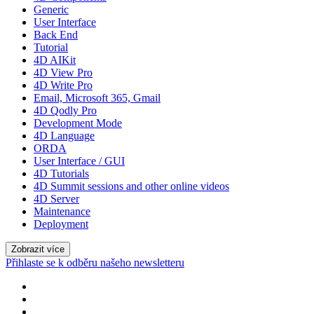
Generic
User Interface
Back End
Tutorial
4D AIKit
4D View Pro
4D Write Pro
Email, Microsoft 365, Gmail
4D Qodly Pro
Development Mode
4D Language
ORDA
User Interface / GUI
4D Tutorials
4D Summit sessions and other online videos
4D Server
Maintenance
Deployment
Zobrazit více
Přihlaste se k odběru našeho newsletteru