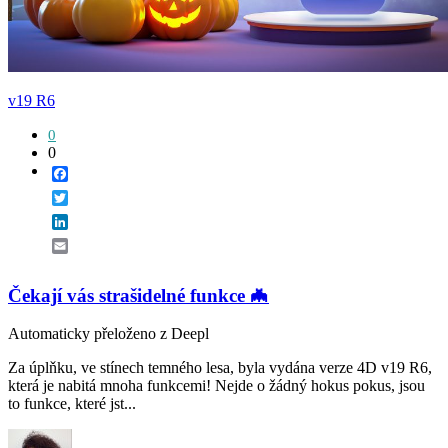
v19 R6
0
0
Facebook
Twitter
LinkedIn
Email
Čekají vás strašidelné funkce 🦇
Automaticky přeloženo z Deepl
Za úplňku, ve stínech temného lesa, byla vydána verze 4D v19 R6,
která je nabitá mnoha funkcemi! Nejde o žádný hokus pokus, jsou
to funkce, které jst...