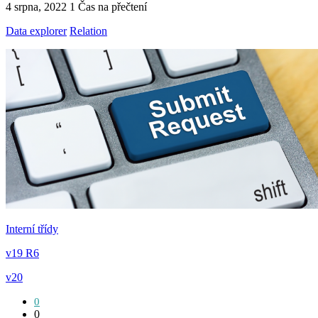
4 srpna, 2022
1 Čas na přečtení
Data explorer
Relation
Interní třídy
v19 R6
v20
0
0