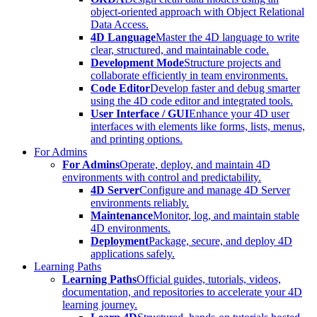
object-oriented approach with Object Relational
Data Access.
4D Language
Master the 4D language to write
clear, structured, and maintainable code.
Development Mode
Structure projects and
collaborate efficiently in team environments.
Code Editor
Develop faster and debug smarter
using the 4D code editor and integrated tools.
User Interface / GUI
Enhance your 4D user
interfaces with elements like forms, lists, menus,
and printing options.
For Admins
For Admins
Operate, deploy, and maintain 4D
environments with control and predictability.
4D Server
Configure and manage 4D Server
environments reliably.
Maintenance
Monitor, log, and maintain stable
4D environments.
Deployment
Package, secure, and deploy 4D
applications safely.
Learning Paths
Learning Paths
Official guides, tutorials, videos,
documentation, and repositories to accelerate your 4D
learning journey.