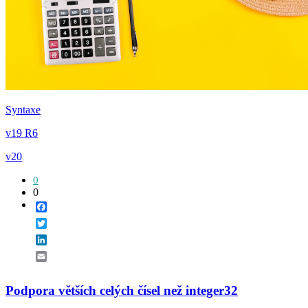
Syntaxe
v19 R6
v20
0
0
Facebook
Twitter
LinkedIn
Email
Podpora větších celých čísel než integer32