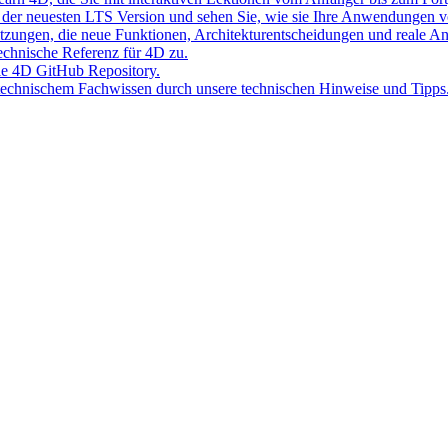
der neuesten LTS Version und sehen Sie, wie sie Ihre Anwendungen v
Sitzungen, die neue Funktionen, Architekturentscheidungen und reale 
 technische Referenz für 4D zu.
lle 4D GitHub Repository.
 technischem Fachwissen durch unsere technischen Hinweise und Tipps