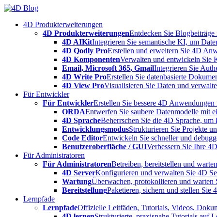
Skip
to
4D Produkterweiterungen
content
4D Produkterweiterungen
Entdecken Sie Blogbeiträge
4D AIKit
Integrieren Sie semantische KI, um Date
4D Qodly Pro
Erstellen und erweitern Sie 4D An
4D Komponenten
Verwalten und entwickeln Sie 
Email, Microsoft 365, Gmail
Integrieren Sie Aut
4D Write Pro
Erstellen Sie datenbasierte Dokume
4D View Pro
Visualisieren Sie Daten und verwalten
Für Entwickler
Für Entwickler
Erstellen Sie bessere 4D Anwendungen m
ORDA
Entwerfen Sie saubere Datenmodelle mit e
4D Sprache
Beherrschen Sie die 4D Sprache, um k
Entwicklungsmodus
Strukturieren Sie Projekte 
Code Editor
Entwickeln Sie schneller und debugge
Benutzeroberfläche / GUI
Verbessern Sie Ihre 4
Für Administratoren
Für Administratoren
Betreiben, bereitstellen und war
4D Server
Konfigurieren und verwalten Sie 4D S
Wartung
Überwachen, protokollieren und warten
Bereitstellung
Paketieren, sichern und stellen Sie
Lernpfade
Lernpfade
Offizielle Leitfäden, Tutorials, Videos, Dok
4D lernen
Strukturierte, praxisnahe Tutorials auf