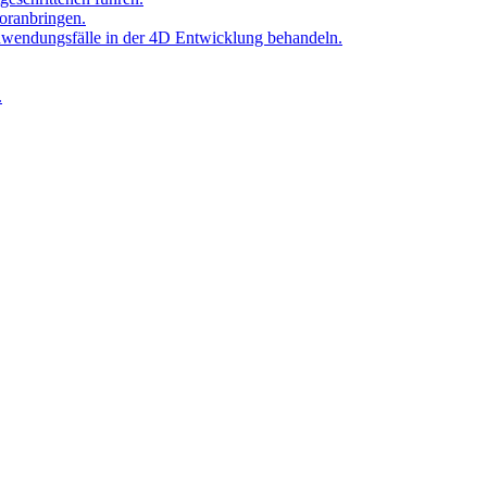
oranbringen.
Anwendungsfälle in der 4D Entwicklung behandeln.
.