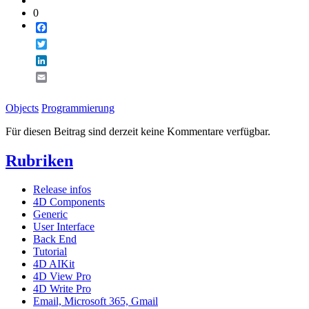
0
Facebook
Twitter
LinkedIn
Email
Objects
Programmierung
Für diesen Beitrag sind derzeit keine Kommentare verfügbar.
Rubriken
Release infos
4D Components
Generic
User Interface
Back End
Tutorial
4D AIKit
4D View Pro
4D Write Pro
Email, Microsoft 365, Gmail