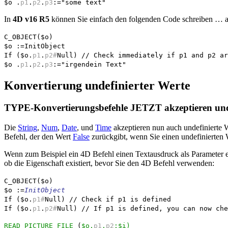
$o
.
p1
.
p2
.
p3
:="some text"
In
4D v16 R5
können Sie einfach den folgenden Code schreiben …
C_OBJECT
(
$o
)
$o
:=InitObject
If
(
$o
.
p1
.
p2#
Null
)
// Check immediately if p1 and p2 ar
$o
.
p1
.
p2
.
p3
:="irgendein Text"
Konvertierung undefinierter Werte
TYPE-Konvertierungsbefehle JETZT akzeptieren unde
Die
String
,
Num
,
Date
, und
Time
akzeptieren nun auch undefinierte 
Befehl, der den Wert
False
zurückgibt, wenn Sie einen undefinierten 
Wenn zum Beispiel ein 4D Befehl einen Textausdruck als Parameter e
ob die Eigenschaft existiert, bevor Sie den 4D Befehl verwenden:
C_OBJECT
(
$o
)
$o
:=
InitObject
If
(
$o
.
p1#
Null
)
// Check if p1 is defined
If
(
$o
.
p1
.
p2#
Null
)
// If p1 is defined, you can now che
READ PICTURE FILE
(
$o
.
p1
.
p2
;
$i
)