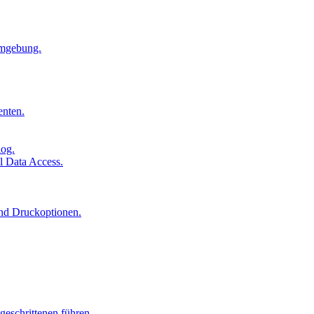
Umgebung.
enten.
log.
l Data Access.
und Druckoptionen.
geschrittenen führen.