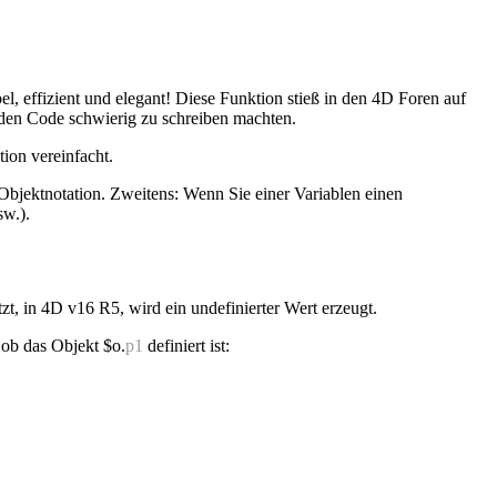
bel, effizient und elegant! Diese Funktion stieß in den 4D Foren auf
 den Code schwierig zu schreiben machten.
ion vereinfacht.
t Objektnotation. Zweitens: Wenn Sie einer Variablen einen
sw.).
zt, in
4D v16 R5
, wird ein undefinierter Wert erzeugt.
, ob das Objekt
$o
.
p1
definiert ist: