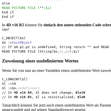
else
READ PICTURE FILE
(
""
;
$i
)
End if
End if
In
4D v16 R5
können Sie
einfach den unten stehenden Code schr
vier!
C_OBJECT
(
$o
)
$o
:=
InitObject
// If $0.p1.p2 is undefined, String return "" and READ 
READ PICTURE FILE
(
String
(
$o
.
p1
.
p2
);
$i
)
Zuweisung eines undefinierten Wertes
Wenn Sie von nun an einer Variablen einen undefinierten Wert zuweisen
C_LONGINT
($l)
$l
:=10
$l
:=
$o
.
undefiniert
// In
4D v16 R4
, $l does not change,
$l=10
// In
4D v16 R5
, $l is reinitialized,
$l=0
Tatsächlich können Sie jetzt auch einen undefinierten Wert als Param
umgewandelt und auf seinen Standardtypwert gesetzt.