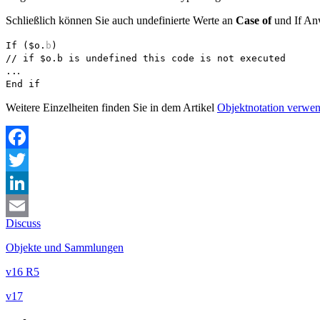
Schließlich können Sie auch undefinierte Werte an
Case of
und
If
Anw
If
(
$o
.
b
)
// if $o.b is undefined this code is not executed
.
..
End if
Weitere Einzelheiten finden Sie in dem Artikel
Objektnotation verwe
Facebook
Twitter
LinkedIn
Discuss
Email
Objekte und Sammlungen
v16 R5
v17