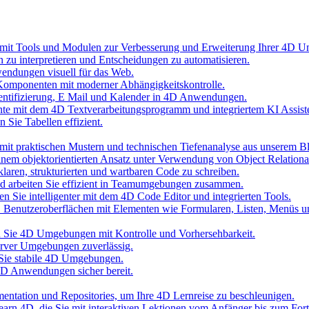
 mit Tools und Modulen zur Verbesserung und Erweiterung Ihrer 4D 
n zu interpretieren und Entscheidungen zu automatisieren.
wendungen visuell für das Web.
Komponenten mit moderner Abhängigkeitskontrolle.
hentifizierung, E Mail und Kalender in 4D Anwendungen.
nte mit dem 4D Textverarbeitungsprogramm und integriertem KI Assist
 Sie Tabellen effizient.
it praktischen Mustern und technischen Tiefenanalyse aus unserem B
inem objektorientierten Ansatz unter Verwendung von Object Relationa
laren, strukturierten und wartbaren Code zu schreiben.
und arbeiten Sie effizient in Teamumgebungen zusammen.
n Sie intelligenter mit dem 4D Code Editor und integrierten Tools.
D Benutzeroberflächen mit Elementen wie Formularen, Listen, Menüs 
ten Sie 4D Umgebungen mit Kontrolle und Vorhersehbarkeit.
erver Umgebungen zuverlässig.
 Sie stabile 4D Umgebungen.
 4D Anwendungen sicher bereit.
umentation und Repositories, um Ihre 4D Lernreise zu beschleunigen.
 Learn 4D, die Sie mit interaktiven Lektionen vom Anfänger bis zum Fort