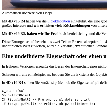
Automatisch übersetzt von Deepl
Mit
4D v16 R4
haben wir die
Objektnotation
eingeführt, die eine groß
großes Interesse und
wir erhielten viele Rückmeldungen
von unsere
Mit
4D v16 R5,
haben wir Ihr Feedback
berücksichtigt und die Ve
Diese Errungenschaft besteht aus zwei Teilen: Erstens akzeptiert die 
undefinierten Wert zuweisen, wird die Variable jetzt auf einen Standa
Eine undefinierte Eigenschaft oder einen u
In früheren Versionen erzeugte das Lesen der Eigenschaft eines nicht
Schauen wir uns ein Beispiel an, bei dem Sie die Existenz der Objekt
In
4D v16 R4
sollten Sie zunächst prüfen, ob die Eigenschaft
p1
defin
C_OBJECT
(
$o
)
$o
:=InitObject
If
(
$o
.
p1#
Null
) // Prüfen, ob p1 definiert ist
If
(
$o
.
p1
.
p2#
Null
) // Prüfen, ob p2 definiert ist