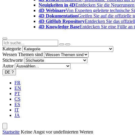
Neuigkeiten in 4D
Entdecken Sie die Neuerungen 
4D Webinare
Von Experten geleitete technische 
4D Dokumentation
Greifen Sie auf die offizielle
4D GitHub Repository
Entdecken Sie das offizie
4D Knowledge Base
Entdecken Sie eine Fülle an
Kategorie
Wessen Themen sind
Stichworte
Autor
DE
?
FR
EN
PT
CS
ES
IT
JA
Startseite
Keine Angst vor undefinierten Werten