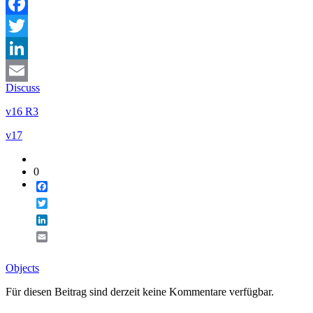
Facebook
Twitter
LinkedIn
Discuss
Email
v16 R3
v17
0
Facebook
Twitter
LinkedIn
Email
Objects
Für diesen Beitrag sind derzeit keine Kommentare verfügbar.