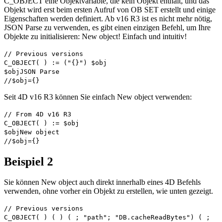
C_OBJECT
eine Objektvariable, die kein Objekt enthält, und das
Objekt wird erst beim ersten Aufruf von
OB SET
erstellt und einige
Eigenschaften werden definiert. Ab v16 R3 ist es nicht mehr nötig,
JSON Parse
zu verwenden, es gibt einen einzigen Befehl, um Ihre
Objekte zu initialisieren:
New object
! Einfach und intuitiv!
// Previous versions
C_OBJECT
( ) := ("{}")
$obj
$obj
JSON Parse
//$obj={}
Seit 4D v16 R3 können Sie einfach
New object
verwenden:
// From 4D v16 R3
C_OBJECT
( ) :=
$obj
$obj
New object
//$obj={}
Beispiel 2
Sie können
New object
auch direkt innerhalb eines 4D Befehls
verwenden, ohne vorher ein Objekt zu erstellen, wie unten gezeigt.
// Previous versions
C_OBJECT
( ) ( ) ( ; "path"; "DB.cacheReadBytes") ( ;