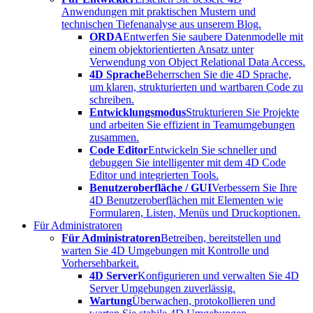
Anwendungen mit praktischen Mustern und
technischen Tiefenanalyse aus unserem Blog.
ORDA
Entwerfen Sie saubere Datenmodelle mit
einem objektorientierten Ansatz unter
Verwendung von Object Relational Data Access.
4D Sprache
Beherrschen Sie die 4D Sprache,
um klaren, strukturierten und wartbaren Code zu
schreiben.
Entwicklungsmodus
Strukturieren Sie Projekte
und arbeiten Sie effizient in Teamumgebungen
zusammen.
Code Editor
Entwickeln Sie schneller und
debuggen Sie intelligenter mit dem 4D Code
Editor und integrierten Tools.
Benutzeroberfläche / GUI
Verbessern Sie Ihre
4D Benutzeroberflächen mit Elementen wie
Formularen, Listen, Menüs und Druckoptionen.
Für Administratoren
Für Administratoren
Betreiben, bereitstellen und
warten Sie 4D Umgebungen mit Kontrolle und
Vorhersehbarkeit.
4D Server
Konfigurieren und verwalten Sie 4D
Server Umgebungen zuverlässig.
Wartung
Überwachen, protokollieren und