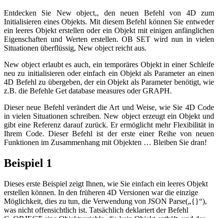
Entdecken Sie
New object,
, den neuen Befehl von 4D zum
Initialisieren eines Objekts. Mit diesem Befehl können Sie entweder
ein leeres Objekt erstellen oder ein Objekt mit einigen anfänglichen
Eigenschaften und Werten erstellen.
OB SET
wird nun in vielen
Situationen überflüssig,
New object
reicht aus.
New object
erlaubt es auch, ein temporäres Objekt in einer Schleife
neu zu initialisieren oder einfach ein Objekt als Parameter an einen
4D Befehl zu übergeben, der ein Objekt als Parameter benötigt, wie
z.B. die Befehle
Get database measures
oder
GRAPH
.
Dieser neue Befehl verändert die Art und Weise, wie Sie 4D Code
in vielen Situationen schreiben.
New object
erzeugt ein Objekt und
gibt eine Referenz darauf zurück.
Er ermöglicht mehr Flexibilität in
Ihrem Code.
Dieser Befehl ist der erste einer Reihe von neuen
Funktionen im Zusammenhang mit Objekten … Bleiben Sie dran!
Beispiel 1
Dieses erste Beispiel zeigt Ihnen, wie Sie einfach ein leeres Objekt
erstellen können. In den früheren 4D Versionen war die einzige
Möglichkeit, dies zu tun, die Verwendung von
JSON Parse
(„{}“),
was nicht offensichtlich ist. Tatsächlich deklariert der Befehl