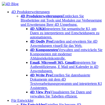
Skip
to
4D Produkterweiterungen
content
4D Produkterweiterungen
Entdecken Sie
Blogbeiträge mit Tools und Modulen zur Verbesserung
und Erweiterung Ihrer 4D Umgebung.
4D AIKit
Integrieren Sie semantische KI, um
Daten zu interpretieren und Entscheidungen zu
automatisieren.
4D Qodly Pro
Erstellen und erweitern Sie 4D
Anwendungen visuell für das Web.
4D Komponenten
Verwalten und entwickeln Sie
Komponenten mit moderner
Abhängigkeitskontrolle.
Email, Microsoft 365, Gmail
Integrieren Sie
Authentifizierung, E Mail und Kalender in 4D
Anwendungen.
4D Write Pro
Erstellen Sie datenbasierte
Dokumente mit dem 4D
Textverarbeitungsprogramm und integriertem KI
Assistenten.
4D View Pro
Visualisieren Sie Daten und
verwalten Sie Tabellen effizient.
Für Entwickler
Für Entwickler
Erstellen Sie bessere 4D