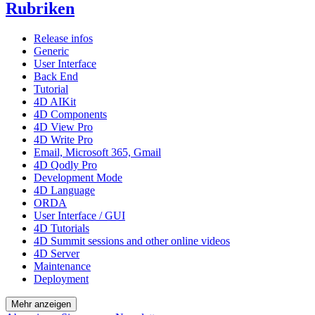
Rubriken
Release infos
Generic
User Interface
Back End
Tutorial
4D AIKit
4D Components
4D View Pro
4D Write Pro
Email, Microsoft 365, Gmail
4D Qodly Pro
Development Mode
4D Language
ORDA
User Interface / GUI
4D Tutorials
4D Summit sessions and other online videos
4D Server
Maintenance
Deployment
Mehr anzeigen