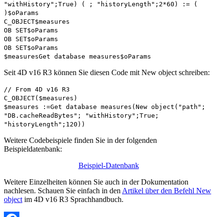
"withHistory";True) ( ; "historyLength";2*60) := (
)
$oParams
C_OBJECT
$measures
OB SET
$oParams
OB SET
$oParams
OB SET
$oParams
$measures
Get database measures
$oParams
Seit 4D v16 R3 können Sie diesen Code mit
New object
schreiben:
// From 4D v16 R3
C_OBJECT
(
$measures
)
$measures
:=
Get database measures
(
New object
("path";
"DB.cacheReadBytes"; "withHistory";True;
"historyLength";120))
Weitere Codebeispiele finden Sie in der folgenden
Beispieldatenbank:
Beispiel-Datenbank
Weitere Einzelheiten können Sie auch in der Dokumentation
nachlesen. Schauen Sie einfach in den
Artikel über den Befehl New
object
im 4D v16 R3 Sprachhandbuch.