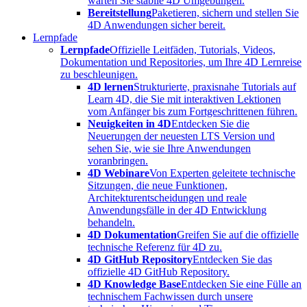
warten Sie stabile 4D Umgebungen.
Bereitstellung
Paketieren, sichern und stellen Sie
4D Anwendungen sicher bereit.
Lernpfade
Lernpfade
Offizielle Leitfäden, Tutorials, Videos,
Dokumentation und Repositories, um Ihre 4D Lernreise
zu beschleunigen.
4D lernen
Strukturierte, praxisnahe Tutorials auf
Learn 4D, die Sie mit interaktiven Lektionen
vom Anfänger bis zum Fortgeschrittenen führen.
Neuigkeiten in 4D
Entdecken Sie die
Neuerungen der neuesten LTS Version und
sehen Sie, wie sie Ihre Anwendungen
voranbringen.
4D Webinare
Von Experten geleitete technische
Sitzungen, die neue Funktionen,
Architekturentscheidungen und reale
Anwendungsfälle in der 4D Entwicklung
behandeln.
4D Dokumentation
Greifen Sie auf die offizielle
technische Referenz für 4D zu.
4D GitHub Repository
Entdecken Sie das
offizielle 4D GitHub Repository.
4D Knowledge Base
Entdecken Sie eine Fülle an
technischem Fachwissen durch unsere