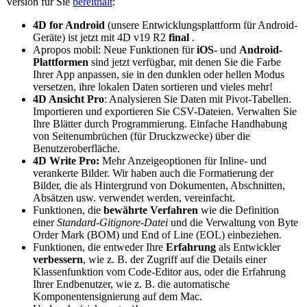
Version für Sie
bereithält
:
4D for Android
(unsere Entwicklungsplattform für Android-
Geräte) ist jetzt mit 4D v19 R2
final
.
Apropos mobil: Neue Funktionen für
iOS-
und
Android-
Plattformen
sind jetzt verfügbar, mit denen Sie die Farbe
Ihrer App anpassen, sie in den dunklen oder hellen Modus
versetzen, ihre lokalen Daten sortieren und vieles mehr!
4D Ansicht Pro
: Analysieren Sie Daten mit Pivot-Tabellen.
Importieren und exportieren Sie CSV-Dateien. Verwalten Sie
Ihre Blätter durch Programmierung. Einfache Handhabung
von Seitenumbrüchen (für Druckzwecke) über die
Benutzeroberfläche.
4D Write Pro:
Mehr Anzeigeoptionen für Inline- und
verankerte Bilder. Wir haben auch die Formatierung der
Bilder, die als Hintergrund von Dokumenten, Abschnitten,
Absätzen usw. verwendet werden, vereinfacht.
Funktionen, die
bewährte Verfahren
wie die Definition
einer
Standard-Gitignore-Datei
und die Verwaltung von Byte
Order Mark (BOM) und End of Line (EOL) einbeziehen.
Funktionen, die entweder Ihre
Erfahrung
als Entwickler
verbessern
, wie z. B. der Zugriff auf die Details einer
Klassenfunktion vom Code-Editor aus, oder die Erfahrung
Ihrer Endbenutzer, wie z. B. die automatische
Komponentensignierung auf dem Mac.