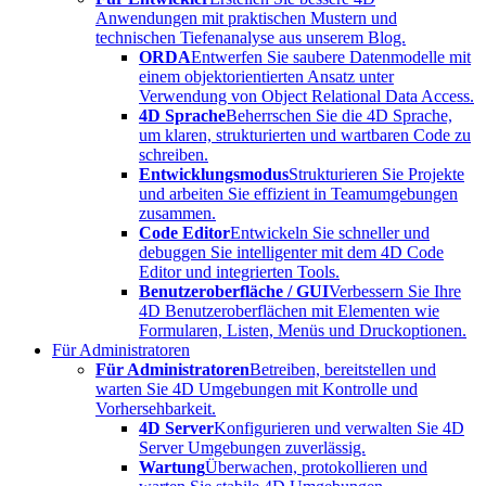
Anwendungen mit praktischen Mustern und
technischen Tiefenanalyse aus unserem Blog.
ORDA
Entwerfen Sie saubere Datenmodelle mit
einem objektorientierten Ansatz unter
Verwendung von Object Relational Data Access.
4D Sprache
Beherrschen Sie die 4D Sprache,
um klaren, strukturierten und wartbaren Code zu
schreiben.
Entwicklungsmodus
Strukturieren Sie Projekte
und arbeiten Sie effizient in Teamumgebungen
zusammen.
Code Editor
Entwickeln Sie schneller und
debuggen Sie intelligenter mit dem 4D Code
Editor und integrierten Tools.
Benutzeroberfläche / GUI
Verbessern Sie Ihre
4D Benutzeroberflächen mit Elementen wie
Formularen, Listen, Menüs und Druckoptionen.
Für Administratoren
Für Administratoren
Betreiben, bereitstellen und
warten Sie 4D Umgebungen mit Kontrolle und
Vorhersehbarkeit.
4D Server
Konfigurieren und verwalten Sie 4D
Server Umgebungen zuverlässig.
Wartung
Überwachen, protokollieren und