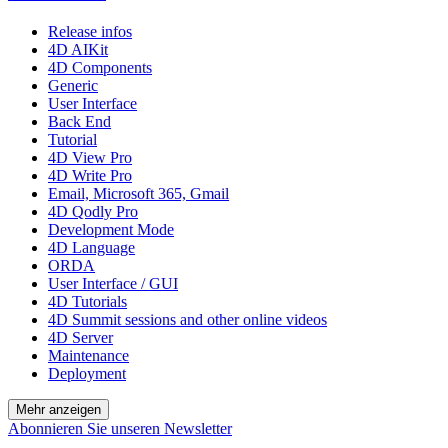
Release infos
4D AIKit
4D Components
Generic
User Interface
Back End
Tutorial
4D View Pro
4D Write Pro
Email, Microsoft 365, Gmail
4D Qodly Pro
Development Mode
4D Language
ORDA
User Interface / GUI
4D Tutorials
4D Summit sessions and other online videos
4D Server
Maintenance
Deployment
Mehr anzeigen
Abonnieren Sie unseren Newsletter