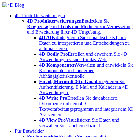
Skip
to
4D Produkterweiterungen
content
4D Produkterweiterungen
Entdecken Sie
Blogbeiträge mit Tools und Modulen zur Verbesserung
und Erweiterung Ihrer 4D Umgebung.
4D AIKit
Integrieren Sie semantische KI, um
Daten zu interpretieren und Entscheidungen zu
automatisieren.
4D Qodly Pro
Erstellen und erweitern Sie 4D
Anwendungen visuell für das Web.
4D Komponenten
Verwalten und entwickeln Sie
Komponenten mit moderner
Abhängigkeitskontrolle.
Email, Microsoft 365, Gmail
Integrieren Sie
Authentifizierung, E Mail und Kalender in 4D
Anwendungen.
4D Write Pro
Erstellen Sie datenbasierte
Dokumente mit dem 4D
Textverarbeitungsprogramm und integriertem KI
Assistenten.
4D View Pro
Visualisieren Sie Daten und
verwalten Sie Tabellen effizient.
Für Entwickler
Für Entwickler
Erstellen Sie bessere 4D