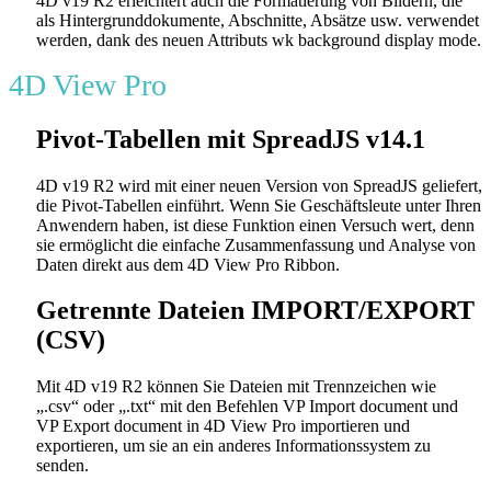
4D v19 R2 erleichtert auch die Formatierung von Bildern, die
als Hintergrunddokumente, Abschnitte, Absätze usw. verwendet
werden, dank des neuen Attributs
wk background display mode
.
4D View Pro
Pivot-Tabellen mit SpreadJS v14.1
4D v19 R2 wird mit einer neuen Version von SpreadJS geliefert,
die Pivot-Tabellen einführt. Wenn Sie Geschäftsleute unter Ihren
Anwendern haben, ist diese Funktion einen Versuch wert, denn
sie ermöglicht die einfache Zusammenfassung und Analyse von
Daten direkt aus dem 4D View Pro Ribbon.
Getrennte Dateien IMPORT/EXPORT
(CSV)
Mit 4D v19 R2 können Sie Dateien mit Trennzeichen wie
„.csv“ oder „.txt“ mit den Befehlen
VP Import document
und
VP Export document
in 4D View Pro importieren und
exportieren, um sie an ein anderes Informationssystem zu
senden.