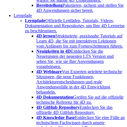
warten Sie stabile 4D Umgebungen.
Bereitstellung
Paketieren, sichern und stellen Sie
4D Anwendungen sicher bereit.
Lernpfade
Lernpfade
Offizielle Leitfäden, Tutorials, Videos,
Dokumentation und Repositories, um Ihre 4D Lernreise
zu beschleunigen.
4D lernen
Strukturierte, praxisnahe Tutorials auf
Learn 4D, die Sie mit interaktiven Lektionen
vom Anfänger bis zum Fortgeschrittenen führen.
Neuigkeiten in 4D
Entdecken Sie die
Neuerungen der neuesten LTS Version und
sehen Sie, wie sie Ihre Anwendungen
voranbringen.
4D Webinare
Von Experten geleitete technische
Sitzungen, die neue Funktionen,
Architekturentscheidungen und reale
Anwendungsfälle in der 4D Entwicklung
behandeln.
4D Dokumentation
Greifen Sie auf die offizielle
technische Referenz für 4D zu.
4D GitHub Repository
Entdecken Sie das
offizielle 4D GitHub Repository.
4D Knowledge Base
Entdecken Sie eine Fülle an
technischem Fachwissen durch unsere