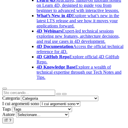
Learn 4D
Structured, hands-on tutorials hosted
on Learn 4D, designed to guide you from
beginner to advanced with interactive lessons.
What’s New in 4D
Explore what’s new in the
latest LTS release and see how it moves your
applications forward.
4D Webinars
Expert-led technical sessions
exploring new features, architecture decisions,
and real use cases in 4D development.
4D Documentation
Access the official technical
reference for 4D.
4D GitHub Repo
Explore official 4D GitHub
Repo.
4D Knowledge Base
Explore a wealth of
technical expertise through our Tech Notes and
Tips.
Categoria
I cui argomenti sono
Tags
Autore
IT
?