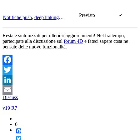
Previsto
✓
Notifiche push
,
deep linking
…
Restate sintonizzati per ulteriori aggiornamenti! Nel frattempo,
partecipate alla discussione sul
forum 4D
e fateci sapere cosa ne
pensate delle nuove funzionalità.
Facebook
Twitter
LinkedIn
Discuss
Email
v19 R7
0
Facebook
Twitter