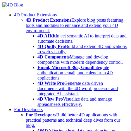
Skip
to
4D Product Extensions
content
4D Product Extensions
Explore blog posts featuring
tools and modules to enhance and extend your 4D
environment.
4D AIKit
Inject semantic AI to interpret data and
automate decisions.
4D Qodly Pro
Build and extend 4D applications
to web visually.
4D Components
Manage and develop
components with modern dependency control.
Email, Microsoft 365, Gmail
Integrate
authentication, email, and calendar in 4D
applications.
4D Write Pro
Generate data-driven
documents with the 4D word processor and
integrated AI assistant.
4D View Pro
Visualize data and manage
spreadsheets effectively.
For Developers
For Developers
Build better 4D applications with
practical patterns and technical deep dives from our
blog.
ORDA
Design clean data models using an