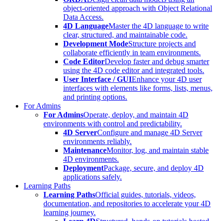
object-oriented approach with Object Relational
Data Access.
4D Language
Master the 4D language to write
clear, structured, and maintainable code.
Development Mode
Structure projects and
collaborate efficiently in team environments.
Code Editor
Develop faster and debug smarter
using the 4D code editor and integrated tools.
User Interface / GUI
Enhance your 4D user
interfaces with elements like forms, lists, menus,
and printing options.
For Admins
For Admins
Operate, deploy, and maintain 4D
environments with control and predictability.
4D Server
Configure and manage 4D Server
environments reliably.
Maintenance
Monitor, log, and maintain stable
4D environments.
Deployment
Package, secure, and deploy 4D
applications safely.
Learning Paths
Learning Paths
Official guides, tutorials, videos,
documentation, and repositories to accelerate your 4D
learning journey.