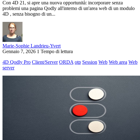
Con 4D 21, si apre una nuova opportunità: incorporare senza
problemi una pagina Qodly all'interno di un'area web di un modulo
4D , senza bisogno di un...
Marie-Sophie Landrieu-Yvert
Gennaio 7, 2026
1 Tempo di lettura
4D Qodly Pro
Client/Server
ORDA
otp
Session
Web
Web area
Web
server