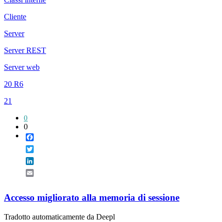
Cliente
Server
Server REST
Server web
20 R6
21
0
0
Facebook
Twitter
LinkedIn
Email
Accesso migliorato alla memoria di sessione
Tradotto automaticamente da Deepl