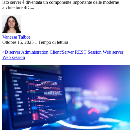
lato server è diventata un componente importante delle moderne
architetture 4D....
Vanessa Talbot
Ottobre 15, 2025
1 Tempo di lettura
4D server
Administration
Client/Server
REST
Session
Web server
Web session