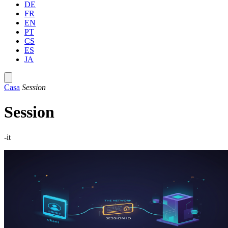
DE
FR
EN
PT
CS
ES
JA
Casa
Session
Session
-it