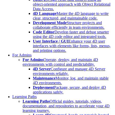
object-oriented approach with Object Relational
Data Access.
4D Language
Master the 4D language to write
clear, structured, and maintainable code.
Development Mode
Structure projects and
collaborate efficiently in team environments.
Code Editor
Develop faster and debug smarter
using the 4D code editor and integrated tools.
User Interface / GUI
Enhance your 4D user
interfaces with elements like forms, lists, menus,
and printing options.
For Admins
For Admins
Operate, deploy, and maintain 4D
environments with control and predictability.
4D Server
Configure and manage 4D Server
environments reliably.
Maintenance
Monitor, log, and maintain stable
4D environments.
Deployment
Package, secure, and deploy 4D
applications safely.
Learning Paths
Learning Paths
Official guides, tutorials, videos,
documentation, and repositories to accelerate your 4D
learning journey.