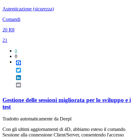
Autenticazione (sicurezza)
Comandi
20 R8
21
0
0
Facebook
Twitter
LinkedIn
Email
Gestione delle sessioni migliorata per lo sviluppo e i
test
Tradotto automaticamente da Deepl
Con gli ultimi aggiornamenti di 4D, abbiamo esteso il comando
Sessione alla connessione Client/Server, consentendo l'accesso