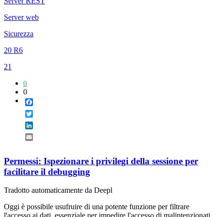
Server REST
Server web
Sicurezza
20 R6
21
0
0
Facebook
Twitter
LinkedIn
Email
Permessi: Ispezionare i privilegi della sessione per
facilitare il debugging
Tradotto automaticamente da Deepl
Oggi è possibile usufruire di una potente funzione per filtrare
l'accesso ai dati, essenziale per impedire l'accesso di malintenzionati