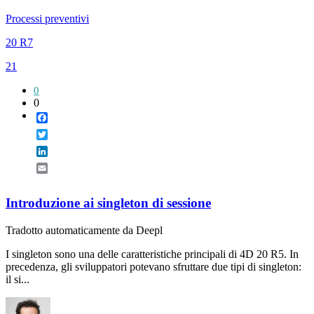
Processi preventivi
20 R7
21
0
0
Facebook
Twitter
LinkedIn
Email
Introduzione ai singleton di sessione
Tradotto automaticamente da Deepl
I singleton sono una delle caratteristiche principali di 4D 20 R5. In
precedenza, gli sviluppatori potevano sfruttare due tipi di singleton:
il si...