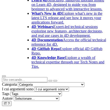
Learn 4D
Structured, hands-on tutorials hosted
on Learn 4D, designed to guide you from
beginner to advanced with interactive lessons.
What’s New in 4D
Explore what’s new in the
latest LTS release and see how it moves your
applications forward.
4D Webinars
Expert-led technical sessions
exploring new features, architecture decisions,
and real use cases in 4D development.
4D Documentation
Access the official technical
reference for 4D.
4D GitHub Repo
Explore official 4D GitHub
Repo.
4D Knowledge Base
Explore a wealth of
technical expertise through our Tech Notes and
Tips.
Categoria
I cui argomenti sono
Tags
Autore
IT
?