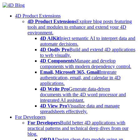
Skip
to
4D Product Extensions
content
4D Product Extensions
Explore blog posts featuring
tools and modules to enhance and extend your 4D
environment.
4D AIKit
Inject semantic AI to interpret data and
automate decisions.
4D Qodly Pro
Build and extend 4D applications
to web visually.
4D Components
Manage and develop
components with modern dependency control.
Email, Microsoft 365, Gmail
Integrate
authentication, email, and calendar in 4D
applications.
4D Write Pro
Generate data-driven
documents with the 4D word processor and
integrated AI assistant.
4D View Pro
Visualize data and manage
spreadsheets effectively.
For Developers
For Developers
Build better 4D applications with
practical patterns and technical deep dives from our
blog.
ORDA
Design clean data models using an