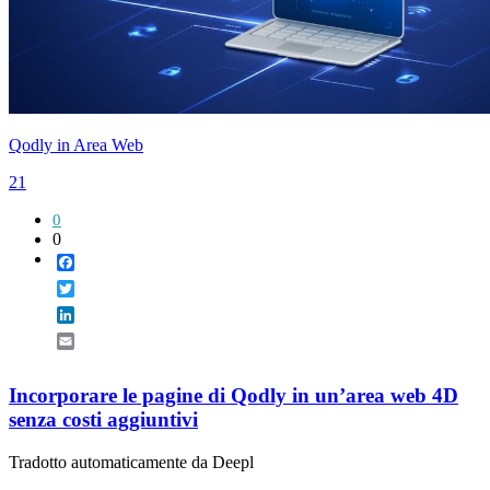
Qodly in Area Web
21
0
0
Facebook
Twitter
LinkedIn
Email
Incorporare le pagine di Qodly in un’area web 4D
senza costi aggiuntivi
Tradotto automaticamente da Deepl