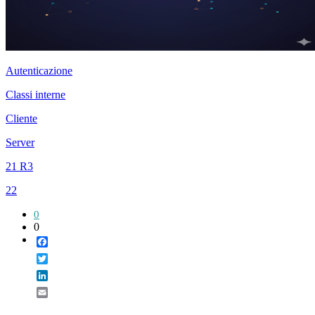
Autenticazione
Classi interne
Cliente
Server
21 R3
22
0
0
Facebook
Twitter
LinkedIn
Email