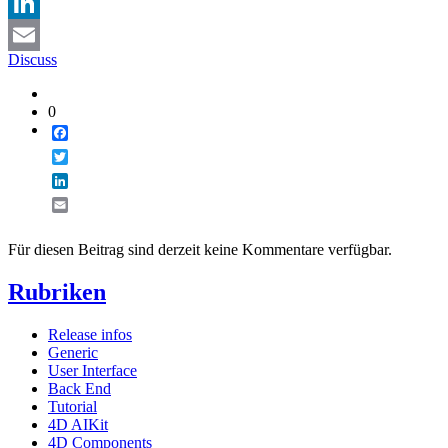
Twitter
LinkedIn
Discuss
Email
0
Facebook
Twitter
LinkedIn
Email
Für diesen Beitrag sind derzeit keine Kommentare verfügbar.
Rubriken
Release infos
Generic
User Interface
Back End
Tutorial
4D AIKit
4D Components