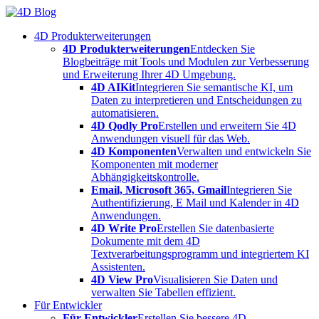
Skip
to
4D Produkterweiterungen
content
4D Produkterweiterungen
Entdecken Sie
Blogbeiträge mit Tools und Modulen zur Verbesserung
und Erweiterung Ihrer 4D Umgebung.
4D AIKit
Integrieren Sie semantische KI, um
Daten zu interpretieren und Entscheidungen zu
automatisieren.
4D Qodly Pro
Erstellen und erweitern Sie 4D
Anwendungen visuell für das Web.
4D Komponenten
Verwalten und entwickeln Sie
Komponenten mit moderner
Abhängigkeitskontrolle.
Email, Microsoft 365, Gmail
Integrieren Sie
Authentifizierung, E Mail und Kalender in 4D
Anwendungen.
4D Write Pro
Erstellen Sie datenbasierte
Dokumente mit dem 4D
Textverarbeitungsprogramm und integriertem KI
Assistenten.
4D View Pro
Visualisieren Sie Daten und
verwalten Sie Tabellen effizient.
Für Entwickler
Für Entwickler
Erstellen Sie bessere 4D