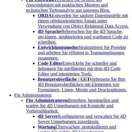
Anwendungen mit praktischen Mustern und
technischen Tiefenanalyse aus unserem Blog.
ORDA
Entwerfen Sie saubere Datenmodelle mit
einem objektorientierten Ansatz unter
Verwendung von Object Relational Data Access.
4D Sprache
Beherrschen Sie die 4D Sprache,
um klaren, strukturierten und wartbaren Code zu
schreiben.
Entwicklungsmodus
Strukturieren Sie Projekte
und arbeiten Sie effizient in Teamumgebungen
zusammen.
Code Editor
Entwickeln Sie schneller und
debuggen Sie intelligenter mit dem 4D Code
Editor und integrierten Tools.
Benutzeroberfläche / GUI
Verbessern Sie Ihre
4D Benutzeroberflächen mit Elementen wie
Formularen, Listen, Menüs und Druckoptionen.
Für Administratoren
Für Administratoren
Betreiben, bereitstellen und
warten Sie 4D Umgebungen mit Kontrolle und
Vorhersehbarkeit.
4D Server
Konfigurieren und verwalten Sie 4D
Server Umgebungen zuverlässig.
Wartung
Überwachen, protokollieren und