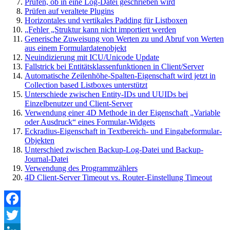
Prüfen, ob in eine Log-Datei geschrieben wird
Prüfen auf veraltete Plugins
Horizontales und vertikales Padding für Listboxen
„Fehler „Struktur kann nicht importiert werden
Generische Zuweisung von Werten zu und Abruf von Werten
aus einem Formulardatenobjekt
Neuindizierung mit ICU/Unicode Update
Fallstrick bei Entitätsklassenfunktionen in Client/Server
Automatische Zeilenhöhe-Spalten-Eigenschaft wird jetzt in
Collection based Listboxes unterstützt
Unterschiede zwischen Entity-IDs und UUIDs bei
Einzelbenutzer und Client-Server
Verwendung einer 4D Methode in der Eigenschaft „Variable
oder Ausdruck“ eines Formular-Widgets
Eckradius-Eigenschaft in Textbereich- und Eingabeformular-
Objekten
Unterschied zwischen Backup-Log-Datei und Backup-
Journal-Datei
Verwendung des Programmzählers
4D Client-Server Timeout vs. Router-Einstellung Timeout
Facebook