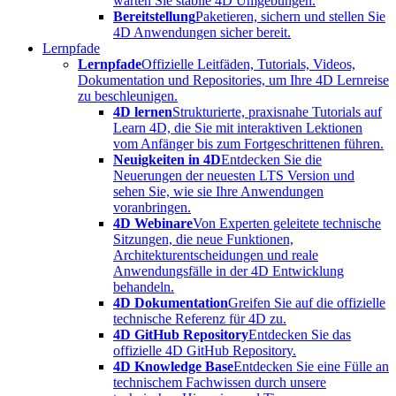
warten Sie stabile 4D Umgebungen.
Bereitstellung
Paketieren, sichern und stellen Sie
4D Anwendungen sicher bereit.
Lernpfade
Lernpfade
Offizielle Leitfäden, Tutorials, Videos,
Dokumentation und Repositories, um Ihre 4D Lernreise
zu beschleunigen.
4D lernen
Strukturierte, praxisnahe Tutorials auf
Learn 4D, die Sie mit interaktiven Lektionen
vom Anfänger bis zum Fortgeschrittenen führen.
Neuigkeiten in 4D
Entdecken Sie die
Neuerungen der neuesten LTS Version und
sehen Sie, wie sie Ihre Anwendungen
voranbringen.
4D Webinare
Von Experten geleitete technische
Sitzungen, die neue Funktionen,
Architekturentscheidungen und reale
Anwendungsfälle in der 4D Entwicklung
behandeln.
4D Dokumentation
Greifen Sie auf die offizielle
technische Referenz für 4D zu.
4D GitHub Repository
Entdecken Sie das
offizielle 4D GitHub Repository.
4D Knowledge Base
Entdecken Sie eine Fülle an
technischem Fachwissen durch unsere