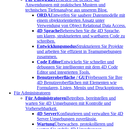
Anwendungen mit praktischen Mustern und
technischen Tiefenanalyse aus unserem Blog.
ORDA
Entwerfen Sie saubere Datenmodelle mit
einem objektorientierten Ansatz unter
Verwendung von Object Relational Data Access.
4D Sprache
Beherrschen Sie die 4D Sprache,
um klaren, strukturierten und wartbaren Code zu
schreiben.
Entwicklungsmodus
Strukturieren Sie Projekte
und arbeiten Sie effizient in Teamumgebungen
zusammen.
Code Editor
Entwickeln Sie schneller und
debuggen Sie intelligenter mit dem 4D Code
Editor und integrierten Tools.
Benutzeroberfläche / GUI
Verbessern Sie Ihre
4D Benutzeroberflächen mit Elementen wie
Formularen, Listen, Menüs und Druckoptionen.
Für Administratoren
Für Administratoren
Betreiben, bereitstellen und
warten Sie 4D Umgebungen mit Kontrolle und
Vorhersehbarkeit.
4D Server
Konfigurieren und verwalten Sie 4D
Server Umgebungen zuverlässig.
Wartung
Überwachen, protokollieren und