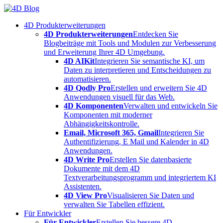
Skip
to
4D Produkterweiterungen
content
4D Produkterweiterungen
Entdecken Sie
Blogbeiträge mit Tools und Modulen zur Verbesserung
und Erweiterung Ihrer 4D Umgebung.
4D AIKit
Integrieren Sie semantische KI, um
Daten zu interpretieren und Entscheidungen zu
automatisieren.
4D Qodly Pro
Erstellen und erweitern Sie 4D
Anwendungen visuell für das Web.
4D Komponenten
Verwalten und entwickeln Sie
Komponenten mit moderner
Abhängigkeitskontrolle.
Email, Microsoft 365, Gmail
Integrieren Sie
Authentifizierung, E Mail und Kalender in 4D
Anwendungen.
4D Write Pro
Erstellen Sie datenbasierte
Dokumente mit dem 4D
Textverarbeitungsprogramm und integriertem KI
Assistenten.
4D View Pro
Visualisieren Sie Daten und
verwalten Sie Tabellen effizient.
Für Entwickler
Für Entwickler
Erstellen Sie bessere 4D