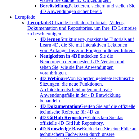
warten Sie stabile 4D Umgebungen.
Bereitstellung
Paketieren, sichern und stellen Sie
4D Anwendungen sicher bereit.
Lernpfade
Lernpfade
Offizielle Leitfäden, Tutorials, Videos,
Dokumentation und Repositories, um Ihre 4D Lernreise
zu beschleunigen.
4D lernen
Strukturierte, praxisnahe Tutorials auf
Learn 4D, die Sie mit interaktiven Lektionen
vom Anfänger bis zum Fortgeschrittenen führen.
Neuigkeiten in 4D
Entdecken Sie die
Neuerungen der neuesten LTS Version und
sehen Sie, wie sie Ihre Anwendungen
voranbringen.
4D Webinare
Von Experten geleitete technische
Sitzungen, die neue Funktionen,
Architekturentscheidungen und reale
Anwendungsfälle in der 4D Entwicklung
behandeln.
4D Dokumentation
Greifen Sie auf die offizielle
technische Referenz für 4D zu.
4D GitHub Repository
Entdecken Sie das
offizielle 4D GitHub Repository.
4D Knowledge Base
Entdecken Sie eine Fülle an
technischem Fachwissen durch unsere