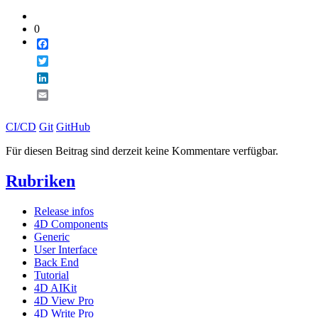
0
Facebook
Twitter
LinkedIn
Email
CI/CD
Git
GitHub
Für diesen Beitrag sind derzeit keine Kommentare verfügbar.
Rubriken
Release infos
4D Components
Generic
User Interface
Back End
Tutorial
4D AIKit
4D View Pro
4D Write Pro