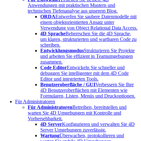
Anwendungen mit praktischen Mustern und
technischen Tiefenanalyse aus unserem Blog.
ORDA
Entwerfen Sie saubere Datenmodelle mit
einem objektorientierten Ansatz unter
Verwendung von Object Relational Data Access.
4D Sprache
Beherrschen Sie die 4D Sprache,
um klaren, strukturierten und wartbaren Code zu
schreiben.
Entwicklungsmodus
Strukturieren Sie Projekte
und arbeiten Sie effizient in Teamumgebungen
zusammen.
Code Editor
Entwickeln Sie schneller und
debuggen Sie intelligenter mit dem 4D Code
Editor und integrierten Tools.
Benutzeroberfläche / GUI
Verbessern Sie Ihre
4D Benutzeroberflächen mit Elementen wie
Formularen, Listen, Menüs und Druckoptionen.
Für Administratoren
Für Administratoren
Betreiben, bereitstellen und
warten Sie 4D Umgebungen mit Kontrolle und
Vorhersehbarkeit.
4D Server
Konfigurieren und verwalten Sie 4D
Server Umgebungen zuverlässig.
Wartung
Überwachen, protokollieren und