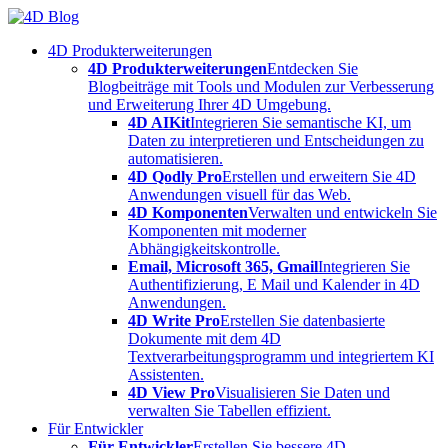
Skip
to
4D Produkterweiterungen
content
4D Produkterweiterungen
Entdecken Sie
Blogbeiträge mit Tools und Modulen zur Verbesserung
und Erweiterung Ihrer 4D Umgebung.
4D AIKit
Integrieren Sie semantische KI, um
Daten zu interpretieren und Entscheidungen zu
automatisieren.
4D Qodly Pro
Erstellen und erweitern Sie 4D
Anwendungen visuell für das Web.
4D Komponenten
Verwalten und entwickeln Sie
Komponenten mit moderner
Abhängigkeitskontrolle.
Email, Microsoft 365, Gmail
Integrieren Sie
Authentifizierung, E Mail und Kalender in 4D
Anwendungen.
4D Write Pro
Erstellen Sie datenbasierte
Dokumente mit dem 4D
Textverarbeitungsprogramm und integriertem KI
Assistenten.
4D View Pro
Visualisieren Sie Daten und
verwalten Sie Tabellen effizient.
Für Entwickler
Für Entwickler
Erstellen Sie bessere 4D