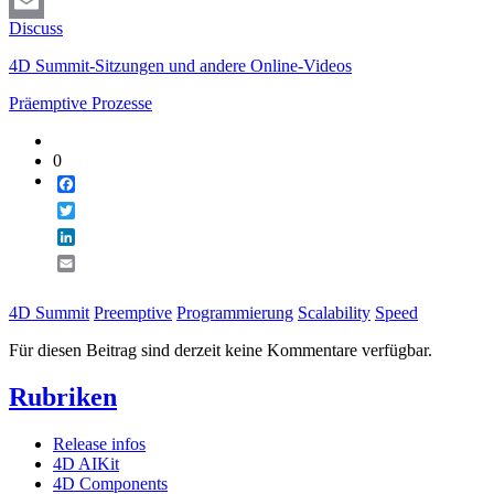
LinkedIn
Discuss
Email
4D Summit-Sitzungen und andere Online-Videos
Präemptive Prozesse
0
Facebook
Twitter
LinkedIn
Email
4D Summit
Preemptive
Programmierung
Scalability
Speed
Für diesen Beitrag sind derzeit keine Kommentare verfügbar.
Rubriken
Release infos
4D AIKit
4D Components