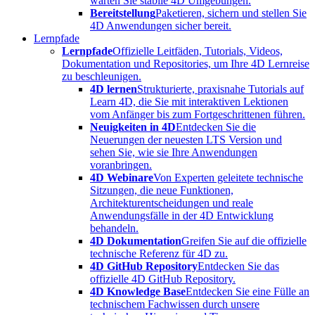
warten Sie stabile 4D Umgebungen.
Bereitstellung
Paketieren, sichern und stellen Sie
4D Anwendungen sicher bereit.
Lernpfade
Lernpfade
Offizielle Leitfäden, Tutorials, Videos,
Dokumentation und Repositories, um Ihre 4D Lernreise
zu beschleunigen.
4D lernen
Strukturierte, praxisnahe Tutorials auf
Learn 4D, die Sie mit interaktiven Lektionen
vom Anfänger bis zum Fortgeschrittenen führen.
Neuigkeiten in 4D
Entdecken Sie die
Neuerungen der neuesten LTS Version und
sehen Sie, wie sie Ihre Anwendungen
voranbringen.
4D Webinare
Von Experten geleitete technische
Sitzungen, die neue Funktionen,
Architekturentscheidungen und reale
Anwendungsfälle in der 4D Entwicklung
behandeln.
4D Dokumentation
Greifen Sie auf die offizielle
technische Referenz für 4D zu.
4D GitHub Repository
Entdecken Sie das
offizielle 4D GitHub Repository.
4D Knowledge Base
Entdecken Sie eine Fülle an
technischem Fachwissen durch unsere