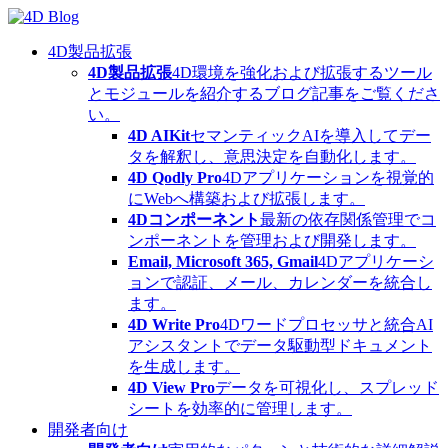
Skip
to
content
4D製品拡張
4D製品拡張
4D環境を強化および拡張するツール
とモジュールを紹介するブログ記事をご覧くださ
い。
4D AIKit
セマンティックAIを導入してデー
タを解釈し、意思決定を自動化します。
4D Qodly Pro
4Dアプリケーションを視覚的
にWebへ構築および拡張します。
4Dコンポーネント
最新の依存関係管理でコ
ンポーネントを管理および開発します。
Email, Microsoft 365, Gmail
4Dアプリケーシ
ョンで認証、メール、カレンダーを統合し
ます。
4D Write Pro
4Dワードプロセッサと統合AI
アシスタントでデータ駆動型ドキュメント
を生成します。
4D View Pro
データを可視化し、スプレッド
シートを効率的に管理します。
開発者向け