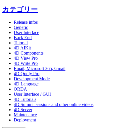
カテゴリー
Release infos
Generic
User Interface
Back End
Tutorial
4D AIKit
4D Components
4D View Pro
4D Write Pro
Email, Microsoft 365, Gmail
4D Qodly Pro
Development Mode
4D Language
ORDA
User Interface / GUI
4D Tutorials
4D Summit sessions and other online videos
4D Server
Maintenance
Deployment