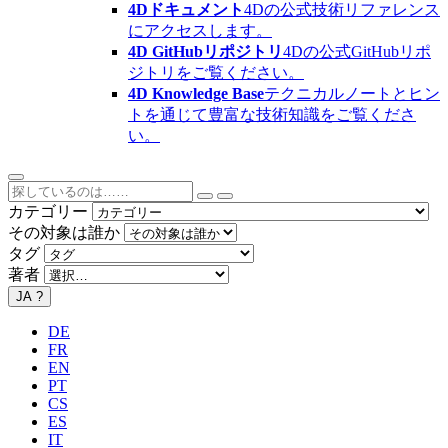
4Dドキュメント
4Dの公式技術リファレンス
にアクセスします。
4D GitHubリポジトリ
4Dの公式GitHubリポ
ジトリをご覧ください。
4D Knowledge Base
テクニカルノートとヒン
トを通じて豊富な技術知識をご覧くださ
い。
カテゴリー
その対象は誰か
タグ
著者
JA
?
DE
FR
EN
PT
CS
ES
IT