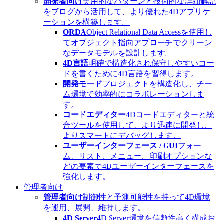
開発者向け
実用的なパターンと技術的な詳細解説
をブログから活用して、より優れた4Dアプリケ
ーションを構築します。
ORDA
Object Relational Data Accessを使用し
てオブジェクト指向アプローチでクリーン
なデータモデルを設計します。
4D言語
明確で構造化され保守しやすいコー
ドを書くために4D言語を習得します。
開発モード
プロジェクトを構造化し、チー
ム環境で効率的にコラボレーションしま
す。
コードエディター
4Dコードエディターと統
合ツールを使用して、より迅速に開発し、
よりスマートにデバッグします。
ユーザーインターフェース / GUI
フォー
ム、リスト、メニュー、印刷オプションな
どの要素で4Dユーザーインターフェースを
強化します。
管理者向け
管理者向け
制御性と予測可能性を持って4D環境
を運用、展開、維持します。
4D Server
4D Server環境を信頼性高く構成お