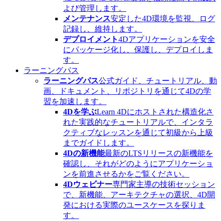
よび管理します。
メンテナンス
安定した4D環境を監視、ログ
記録し、維持します。
デプロイメント
4Dアプリケーションを安全
にパッケージ化し、保護し、デプロイしま
す。
ラーニングパス
ラーニングパス
公式ガイド、チュートリアル、動
画、ドキュメント、リポジトリを通じて4Dの学
習を加速します。
4Dを学ぶ
Learn 4Dにホストされた構造化さ
れた実践的なチュートリアルで、インタラ
クティブなレッスンを通じて初級から上級
までガイドします。
4Dの新機能
最新のLTSリリースの新機能を
確認し、それがどのようにアプリケーショ
ンを前進させるかをご覧ください。
4Dウェビナー
専門家主導の技術セッション
で、新機能、アーキテクチャの選択、4D開
発における実際のユースケースを探りま
す。