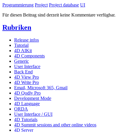
Programmierung
Project
Project database
UI
Für diesen Beitrag sind derzeit keine Kommentare verfügbar.
Rubriken
Release infos
Tutorial
4D AIKit
4D Components
Generic
User Interface
Back End
4D View Pro
4D Write Pro
Email, Microsoft 365, Gmail
4D Qodly Pro
Development Mode
4D Language
ORDA
User Interface / GUI
4D Tutorials
4D Summit sessions and other online videos
4D Server