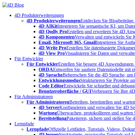
Skip
to
4D Produkterweiterungen
content
4D Produkterweiterungen
Entdecken Sie Blogbeiträge
4D AIKit
Integrieren Sie semantische KI, um Date
4D Qodly Pro
Erstellen und erweitern Sie 4D An
4D Komponenten
Verwalten und entwickeln Sie 
Email, Microsoft 365, Gmail
Integrieren Sie Aut
4D Write Pro
Erstellen Sie datenbasierte Dokume
4D View Pro
Visualisieren Sie Daten und verwalten
Für Entwickler
Für Entwickler
Erstellen Sie bessere 4D Anwendungen m
ORDA
Entwerfen Sie saubere Datenmodelle mit e
4D Sprache
Beherrschen Sie die 4D Sprache, um k
Entwicklungsmodus
Strukturieren Sie Projekte 
Code Editor
Entwickeln Sie schneller und debugge
Benutzeroberfläche / GUI
Verbessern Sie Ihre 4
Für Administratoren
Für Administratoren
Betreiben, bereitstellen und war
4D Server
Konfigurieren und verwalten Sie 4D S
Wartung
Überwachen, protokollieren und warten
Bereitstellung
Paketieren, sichern und stellen Sie
Lernpfade
Lernpfade
Offizielle Leitfäden, Tutorials, Videos, Dok
4D lernen
Strukturierte, praxisnahe Tutorials auf