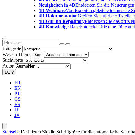
Neuigkeiten in 4D
Entdecken Sie die Neuerungen 
4D Webinare
Von Experten geleitete technische 
4D Dokumentation
Greifen Sie auf die offizielle
4D GitHub Repository
Entdecken Sie das offizie
4D Knowledge Base
Entdecken Sie eine Fülle an
Kategorie
Wessen Themen sind
Stichworte
Autor
DE
?
FR
EN
PT
CS
ES
IT
JA
Startseite
Definieren Sie die Schriftgröße für die automatische Schrifta