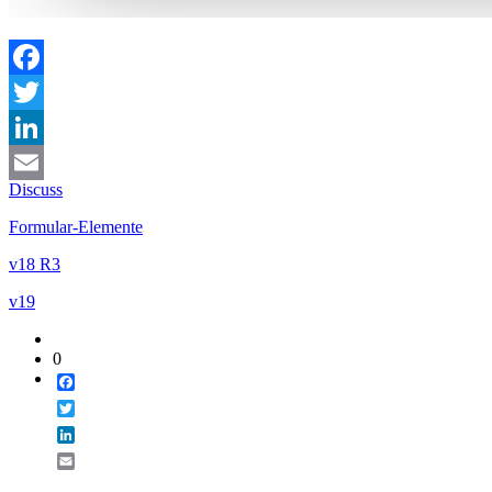
Facebook
Twitter
LinkedIn
Discuss
Email
Formular-Elemente
v18 R3
v19
0
Facebook
Twitter
LinkedIn
Email