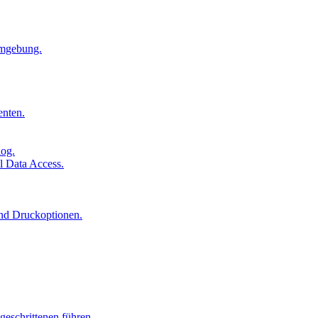
Umgebung.
enten.
log.
l Data Access.
und Druckoptionen.
geschrittenen führen.