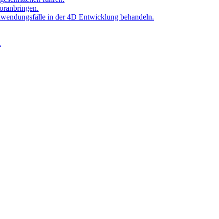
oranbringen.
Anwendungsfälle in der 4D Entwicklung behandeln.
.