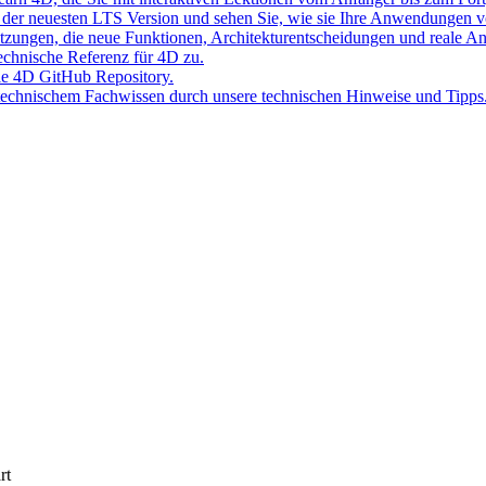
der neuesten LTS Version und sehen Sie, wie sie Ihre Anwendungen v
Sitzungen, die neue Funktionen, Architekturentscheidungen und reale 
 technische Referenz für 4D zu.
lle 4D GitHub Repository.
 technischem Fachwissen durch unsere technischen Hinweise und Tipps
rt