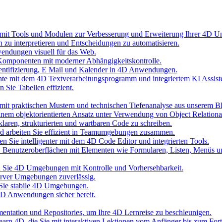
 mit Tools und Modulen zur Verbesserung und Erweiterung Ihrer 4D 
n zu interpretieren und Entscheidungen zu automatisieren.
wendungen visuell für das Web.
Komponenten mit moderner Abhängigkeitskontrolle.
hentifizierung, E Mail und Kalender in 4D Anwendungen.
nte mit dem 4D Textverarbeitungsprogramm und integriertem KI Assist
 Sie Tabellen effizient.
it praktischen Mustern und technischen Tiefenanalyse aus unserem B
inem objektorientierten Ansatz unter Verwendung von Object Relationa
laren, strukturierten und wartbaren Code zu schreiben.
und arbeiten Sie effizient in Teamumgebungen zusammen.
n Sie intelligenter mit dem 4D Code Editor und integrierten Tools.
D Benutzeroberflächen mit Elementen wie Formularen, Listen, Menüs 
ten Sie 4D Umgebungen mit Kontrolle und Vorhersehbarkeit.
erver Umgebungen zuverlässig.
 Sie stabile 4D Umgebungen.
 4D Anwendungen sicher bereit.
umentation und Repositories, um Ihre 4D Lernreise zu beschleunigen.
 Learn 4D, die Sie mit interaktiven Lektionen vom Anfänger bis zum Fort