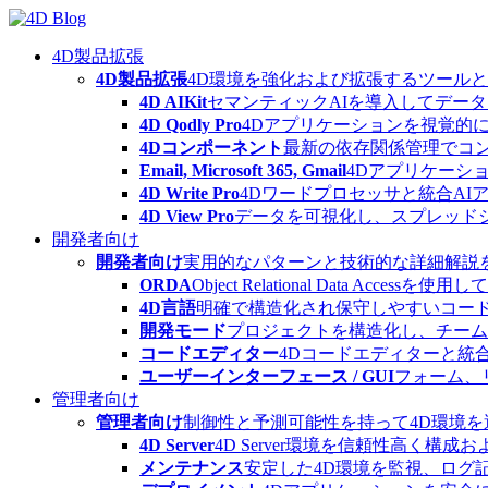
Skip
to
content
4D製品拡張
4D製品拡張
4D環境を強化および拡張するツール
4D AIKit
セマンティックAIを導入してデー
4D Qodly Pro
4Dアプリケーションを視覚的に
4Dコンポーネント
最新の依存関係管理でコ
Email, Microsoft 365, Gmail
4Dアプリケーシ
4D Write Pro
4Dワードプロセッサと統合A
4D View Pro
データを可視化し、スプレッド
開発者向け
開発者向け
実用的なパターンと技術的な詳細解説
ORDA
Object Relational Data
4D言語
明確で構造化され保守しやすいコード
開発モード
プロジェクトを構造化し、チーム
コードエディター
4Dコードエディターと統
ユーザーインターフェース / GUI
フォーム、
管理者向け
管理者向け
制御性と予測可能性を持って4D環境
4D Server
4D Server環境を信頼性高く構成
メンテナンス
安定した4D環境を監視、ログ