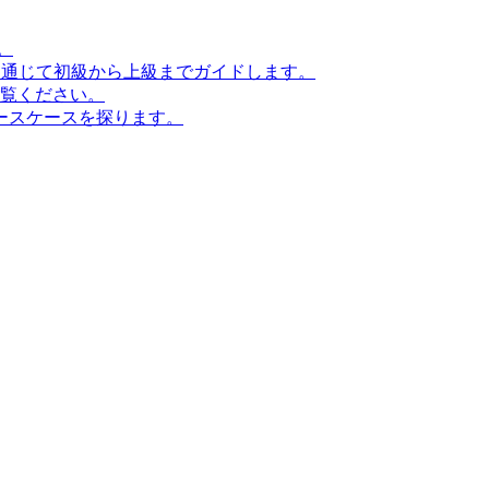
。
ンを通じて初級から上級までガイドします。
ご覧ください。
ースケースを探ります。