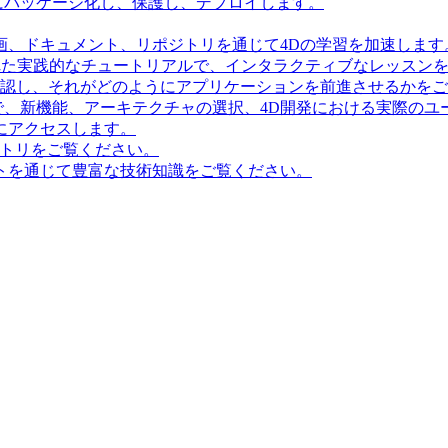
にパッケージ化し、保護し、デプロイします。
画、ドキュメント、リポジトリを通じて4Dの学習を加速します
造化された実践的なチュートリアルで、インタラクティブなレッス
確認し、それがどのようにアプリケーションを前進させるかを
で、新機能、アーキテクチャの選択、4D開発における実際のユ
にアクセスします。
ポジトリをご覧ください。
トを通じて豊富な技術知識をご覧ください。