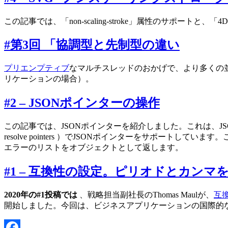
この記事では、「non-scaling-stroke」属性のサポート
#第3回 「協調型と先制型の違い
プリエンプティブ
なマルチスレッドのおかげで、より多くの
リケーションの場合）。
#2 – JSONポインターの操作
この記事では、JSONポインターを紹介しました。これは、
resolve pointers
）でJSONポインターをサポートしています。
エラーのリストをオブジェクトとして返します。
#1 – 互換性の設定。ピリオドとカン
2020年の#1投稿では
、戦略担当副社長のThomas Maulが、
互
開始しました。今回は、ビジネスアプリケーションの国際的