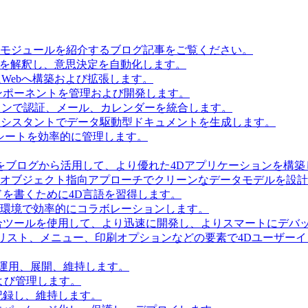
とモジュールを紹介するブログ記事をご覧ください。
タを解釈し、意思決定を自動化します。
Webへ構築および拡張します。
ンポーネントを管理および開発します。
ョンで認証、メール、カレンダーを統合します。
Iアシスタントでデータ駆動型ドキュメントを生成します。
シートを効率的に管理します。
をブログから活用して、より優れた4Dアプリケーションを構築
 Accessを使用してオブジェクト指向アプローチでクリーンなデータモデルを
を書くために4D言語を習得します。
環境で効率的にコラボレーションします。
合ツールを使用して、より迅速に開発し、よりスマートにデバ
リスト、メニュー、印刷オプションなどの要素で4Dユーザー
を運用、展開、維持します。
および管理します。
記録し、維持します。