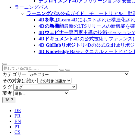
デプロイメント
4Dアプリケーションを安全
ラーニングパス
ラーニングパス
公式ガイド、チュートリアル、動
4Dを学ぶ
Learn 4Dにホストされた構
4Dの新機能
最新のLTSリリースの新機能を
4Dウェビナー
専門家主導の技術セッション
4Dドキュメント
4Dの公式技術リファレンス
4D GitHubリポジトリ
4Dの公式GitHubリ
4D Knowledge Base
テクニカルノートとヒン
カテゴリー
その対象は誰か
タグ
著者
JA
?
DE
FR
EN
PT
CS