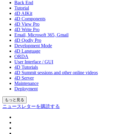
Back End
Tutorial
4D AIKit
4D Components
4D View Pro
4D Write Pro
Email, Microsoft 365, Gmail
4D Qodly Pro
Development Mode
4D Language
ORDA
User Interface / GUI
4D Tutorials
4D Summit sessions and other online videos
4D Server
Maintenance
Deployment
もっと見る
ニュースレターを購読する